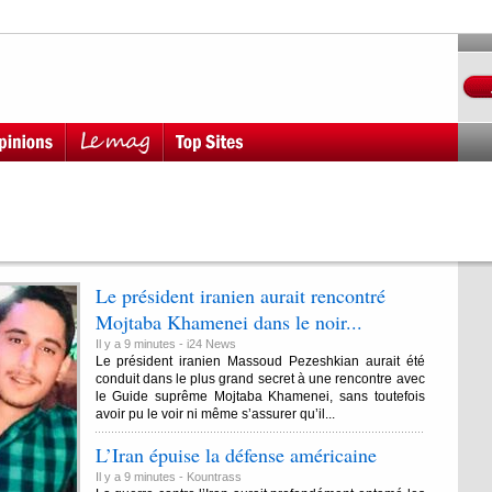
Le président iranien aurait rencontré
Mojtaba Khamenei dans le noir...
Il y a 9 minutes -
i24 News
Le président iranien Massoud Pezeshkian aurait été
conduit dans le plus grand secret à une rencontre avec
le Guide suprême Mojtaba Khamenei, sans toutefois
avoir pu le voir ni même s’assurer qu’il...
L’Iran épuise la défense américaine
Il y a 9 minutes -
Kountrass