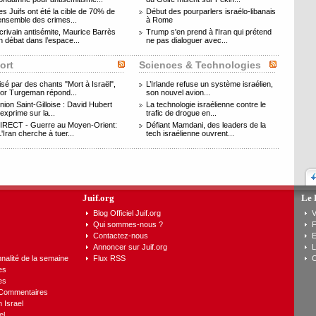
es Juifs ont été la cible de 70% de
Début des pourparlers israélo-libanais
’ensemble des crimes...
à Rome
crivain antisémite, Maurice Barrès
Trump s'en prend à l'Iran qui prétend
n débat dans l’espace...
ne pas dialoguer avec...
ort
Sciences & Technologies
isé par des chants "Mort à Israël",
L’Irlande refuse un système israélien,
or Turgeman répond...
son nouvel avion...
nion Saint-Gilloise : David Hubert
La technologie israélienne contre le
'exprime sur la...
trafic de drogue en...
IRECT - Guerre au Moyen-Orient:
Défiant Mamdani, des leaders de la
L'Iran cherche à tuer...
tech israélienne ouvrent...
Juif.org
Le 
Blog Officiel Juif.org
V
Qui sommes-nous ?
F
Contactez-nous
E
Annoncer sur Juif.org
L
nalité de la semaine
Flux RSS
C
es
es
 Commentaires
n Israel
el