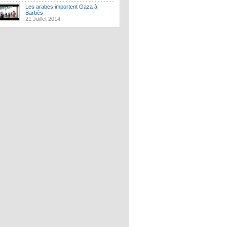
Les arabes importent Gaza à
Barbès
21 Juillet 2014