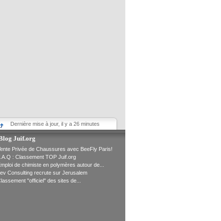
Dernière mise à jour, il y a 26 minutes
Blog Juif.org
ente Privée de Chaussures avec BeeFly Paris!
.A.Q : Classement TOP Juif.org
mploi de chimiste en polymères autour de...
ev Consulting recrute sur Jerusalem
lassement "officiel" des sites de...