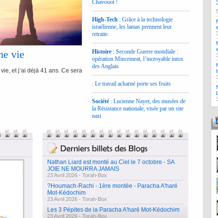
Chavouot !
High-Tech
: Grâce à la technologie
israélienne, les lamas prennent leur
retraite.
e vie
Histoire
: Seconde Guerre mondiale :
opération Mincemeat, l’incroyable intox
des Anglais
vie, et j’ai déjà 41 ans. Ce sera
: Le travail acharné porte ses fruits
Société
: Lucienne Nayet, des musées de
la Résistance nationale, visée par un site
nazi
Nathan Liard est monté au Ciel le 7 octobre - SA
JOIE NE MOURRA JAMAIS
23 Avril 2026 -
Torah-Box
?Houmach-Rachi - 1ère montée - Paracha A'haré
Mot-Kédochim
23 Avril 2026 -
Torah-Box
Les 3 Pépites de la Paracha A'haré Mot-Kédochim
23 Avril 2026 -
Torah-Box