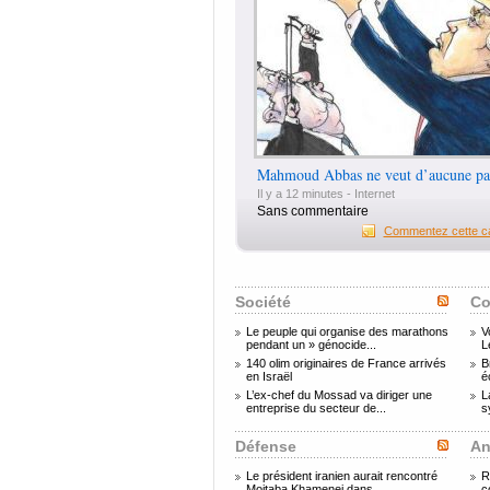
Mahmoud Abbas ne veut d’aucune pa
Il y a 12 minutes -
Internet
Sans commentaire
Commentez cette ca
Société
Co
Le peuple qui organise des marathons
V
pendant un » génocide...
L
140 olim originaires de France arrivés
B
en Israël
é
L’ex-chef du Mossad va diriger une
L
entreprise du secteur de...
s
Défense
An
Le président iranien aurait rencontré
R
Mojtaba Khamenei dans...
c