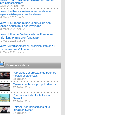
‘’pro-palestianisme’’
5 Avril 2026 par Tixe
News : La France refuse le survol de son
espace aérien pour des livraisons...
31 Mars 2026 par Jcl
News : La France refuse le survol de son
espace aérien pour des livraisons...
31 Mars 2026 par Jcl
News : Litige de l’ambassade de France en
Irak : Les ayants droit font appel
30 Mars 2026 par Jcl
News : Avertissement du président iranien : «
L’économie va s’effondrer »
30 Mars 2026 par Jcl
Dernières vidéos
Pallywood : la propagande pour les
médias occidentaux
28 Juillet 2014
Militants pacfiistes pro-palestiniens
27 Juillet 2014
Pourquoi tant d'enfants tués à
Gaza ?
27 Juillet 2014
Estrosi : "les palestiniens et le
Djihad en Syrie"
27 Juillet 2014