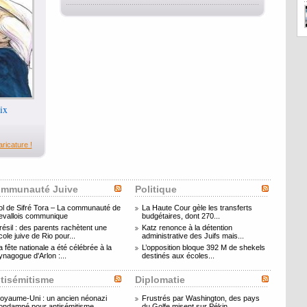
ix
ricature !
mmunauté Juive
Politique
ol de Sifré Tora – La communauté de
La Haute Cour gèle les transferts
evallois communique
budgétaires, dont 270...
résil : des parents rachètent une
Katz renonce à la détention
cole juive de Rio pour...
administrative des Juifs mais...
a fête nationale a été célébrée à la
L’opposition bloque 392 M de shekels
ynagogue d'Arlon :...
destinés aux écoles...
tisémitisme
Diplomatie
oyaume-Uni : un ancien néonazi
Frustrés par Washington, des pays
ondamné pour antisémitisme...
du Golfe misent sur Pékin...