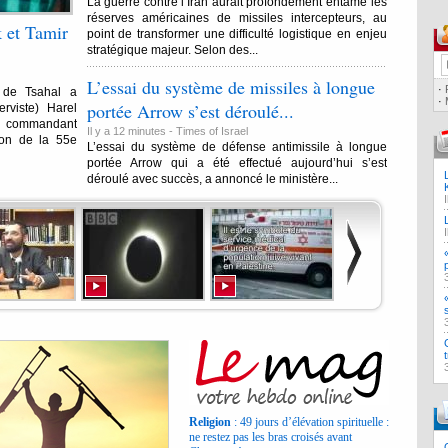
La guerre contre l’Iran aurait profondément entamé les
réserves américaines de missiles intercepteurs, au
k et Tamir
point de transformer une difficulté logistique en enjeu
stratégique majeur. Selon des...
L’essai du système de missiles à longue
·
 de Tsahal a
·
portée Arrow s’est déroulé...
rviste) Harel
m, commandant
Il y a 12 minutes -
Times of Israel
lon de la 55e
L’essai du système de défense antimissile à longue
portée Arrow qui a été effectué aujourd’hui s’est
déroulé avec succès, a annoncé le ministère...
Religion
: 49 jours d’élévation spirituelle :
ne restez pas les bras croisés avant