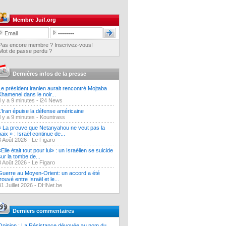
Membre Juif.org
Pas encore membre ? Inscrivez-vous!
Mot de passe perdu ?
Dernières infos de la presse
Le président iranien aurait rencontré Mojtaba
Khamenei dans le noir...
Il y a 9 minutes -
i24 News
L’Iran épuise la défense américaine
Il y a 9 minutes -
Kountrass
« La preuve que Netanyahou ne veut pas la
paix » : Israël continue de...
3 Août 2026 -
Le Figaro
«Elle était tout pour lui» : un Israélien se suicide
sur la tombe de...
3 Août 2026 -
Le Figaro
Guerre au Moyen-Orient: un accord a été
trouvé entre Israël et le...
31 Juillet 2026 -
DHNet.be
Derniers commentaires
Opinion : La Résistance dévoyée au nom du