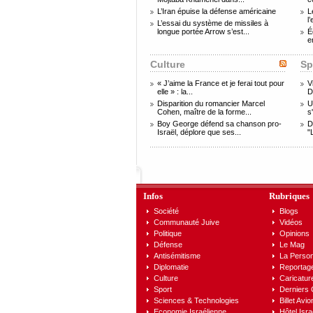
L’Iran épuise la défense américaine
L
l
L’essai du système de missiles à
longue portée Arrow s’est...
É
e
Culture
Sp
« J’aime la France et je ferai tout pour
V
elle » : la...
D
Disparition du romancier Marcel
U
Cohen, maître de la forme...
s
Boy George défend sa chanson pro-
D
Israël, déplore que ses...
"
Infos
Rubriques
Société
Blogs
Communauté Juive
Vidéos
Politique
Opinions
Défense
Le Mag
Antisémitisme
La Person
Diplomatie
Reportag
Culture
Caricatur
Sport
Derniers
Sciences & Technologies
Billet Avio
Economie Israélienne
Hôtel Isra