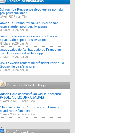
Derniers commentaires
Opinion : La Résistance dévoyée au nom du
‘’pro-palestianisme’’
5 Avril 2026 par Tixe
News : La France refuse le survol de son
espace aérien pour des livraisons...
31 Mars 2026 par Jcl
News : La France refuse le survol de son
espace aérien pour des livraisons...
31 Mars 2026 par Jcl
News : Litige de l’ambassade de France en
Irak : Les ayants droit font appel
30 Mars 2026 par Jcl
News : Avertissement du président iranien : «
L’économie va s’effondrer »
30 Mars 2026 par Jcl
Derniers billets de Blogs
Nathan Liard est monté au Ciel le 7 octobre -
SA JOIE NE MOURRA JAMAIS
23 Avril 2026 -
Torah-Box
?Houmach-Rachi - 1ère montée - Paracha
A'haré Mot-Kédochim
23 Avril 2026 -
Torah-Box
Dernières vidéos