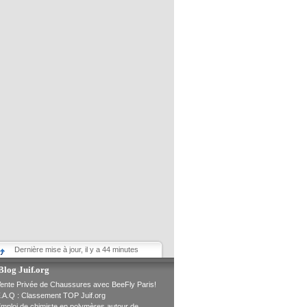
Dernière mise à jour, il y a 44 minutes
Blog Juif.org
ente Privée de Chaussures avec BeeFly Paris!
.A.Q : Classement TOP Juif.org
mploi de chimiste en polymères autour de...