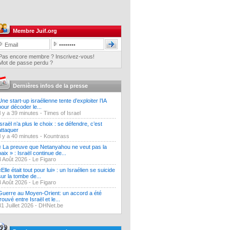
Membre Juif.org
Pas encore membre ? Inscrivez-vous!
Mot de passe perdu ?
Dernières infos de la presse
Une start-up israélienne tente d’exploiter l’IA
pour décoder le...
Il y a 39 minutes -
Times of Israel
Israël n’a plus le choix : se défendre, c’est
attaquer
Il y a 40 minutes -
Kountrass
« La preuve que Netanyahou ne veut pas la
paix » : Israël continue de...
3 Août 2026 -
Le Figaro
«Elle était tout pour lui» : un Israélien se suicide
sur la tombe de...
3 Août 2026 -
Le Figaro
Guerre au Moyen-Orient: un accord a été
trouvé entre Israël et le...
31 Juillet 2026 -
DHNet.be