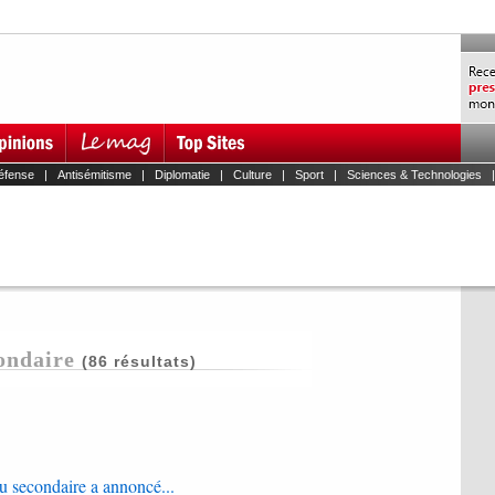
éfense
|
Antisémitisme
|
Diplomatie
|
Culture
|
Sport
|
Sciences & Technologies
ondaire
(86 résultats)
du secondaire a annoncé...