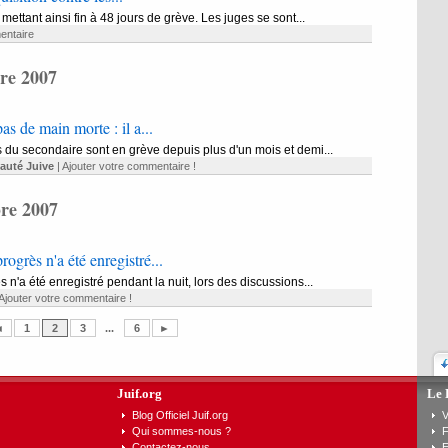
 mettant ainsi fin à 48 jours de grève. Les juges se sont...
entaire
re 2007
s de main morte : il a...
 du secondaire sont en grève depuis plus d'un mois et demi...
uté Juive
|
Ajouter votre commentaire !
re 2007
rogrès n'a été enregistré...
 n'a été enregistré pendant la nuit, lors des discussions...
Ajouter votre commentaire !
◄
1
2
3
...
6
►
Juif.org
Le 
Blog Officiel Juif.org
V
Qui sommes-nous ?
F
Contactez-nous
E