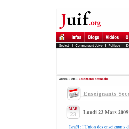
Société
|
Communauté Juive
|
Politique
|
D
Accueil
»
Info
»
Enseignants Secondaire
Enseignants Sec
MAR
Lundi 23 Mars 2009
23
Israël : l'Union des enseignants 