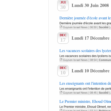
JUI
Lundi 30 Juin 2008
30
Dernière journée d'école avant le
Dernière journée d'école avant les gra
Guysen Israel News
| 06:50 |
Société
|
DEC
Lundi 17 Décembre 
17
Les vacances scolaires des lycéens
Les vacances scolaires des lycéens isra
Guysen Israel News
| 08:54 |
Communa
DEC
Lundi 10 Décembre 
10
Les enseignants ont l'intention de
Les enseignants ont l'intention de per
Guysen Israel News
| 08:45 |
Société
|
Le Premier ministre, Ehoud Olmert
Le Premier ministre, Ehoud Olmert, renc
Guysen Israel News
| 02:14 |
Politique