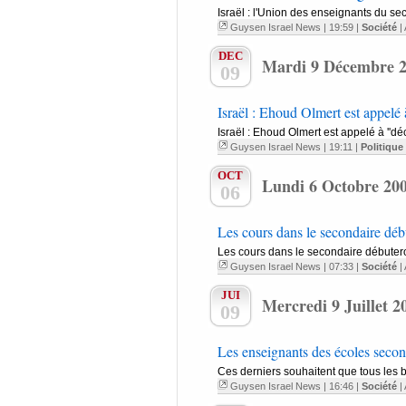
Israël : l'Union des enseignants du s
Guysen Israel News
| 19:59 |
Société
|
DEC
Mardi 9 Décembre 
09
Israël : Ehoud Olmert est appelé à '
Israël : Ehoud Olmert est appelé à ''déc
Guysen Israel News
| 19:11 |
Politique
OCT
Lundi 6 Octobre 20
06
Les cours dans le secondaire déb
Les cours dans le secondaire débuteron
Guysen Israel News
| 07:33 |
Société
|
JUI
Mercredi 9 Juillet 2
09
Les enseignants des écoles second
Ces derniers souhaitent que tous les bâ
Guysen Israel News
| 16:46 |
Société
|