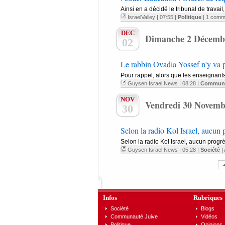
Ainsi en a décidé le tribunal de travail,
IsraelValley
| 07:55 |
Politique
|
1 comm
DEC
Dimanche 2 Décemb
02
Le rabbin Ovadia Yossef n'y va pa
Pour rappel, alors que les enseignants
Guysen Israel News
| 08:28 |
Communa
NOV
Vendredi 30 Novemb
30
Selon la radio Kol Israel, aucun p
Selon la radio Kol Israel, aucun progrès
Guysen Israel News
| 05:28 |
Société
|
Infos
Rubriques
Société
Blogs
Communauté Juive
Vidéos
Politique
Opinions