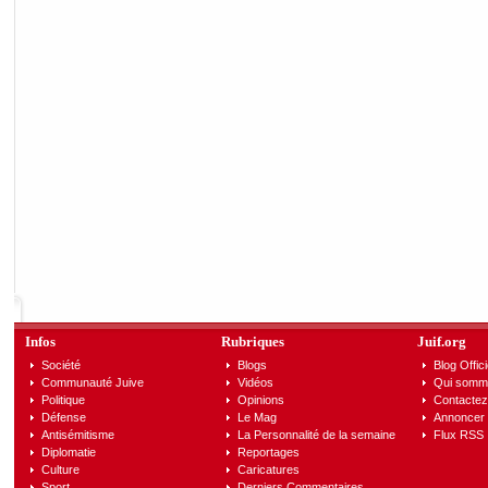
Infos
Rubriques
Juif.org
Société
Blogs
Blog Offici
Communauté Juive
Vidéos
Qui somm
Politique
Opinions
Contactez
Défense
Le Mag
Annoncer s
Antisémitisme
La Personnalité de la semaine
Flux RSS
Diplomatie
Reportages
Culture
Caricatures
Sport
Derniers Commentaires