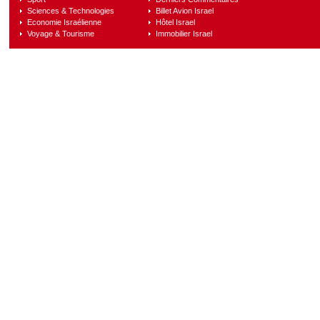
Sciences & Technologies
Billet Avion Israel
Economie Israélienne
Hôtel Israel
Voyage & Tourisme
Immobilier Israel