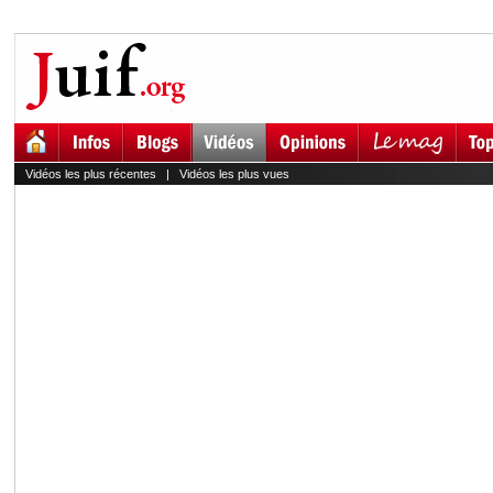
Vidéos les plus récentes
|
Vidéos les plus vues