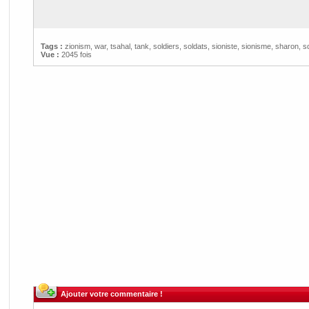
Tags :
zionism
,
war
,
tsahal
,
tank
,
soldiers
,
soldats
,
sioniste
,
sionisme
,
sharon
,
s
Vue :
2045 fois
Ajouter votre commentaire !