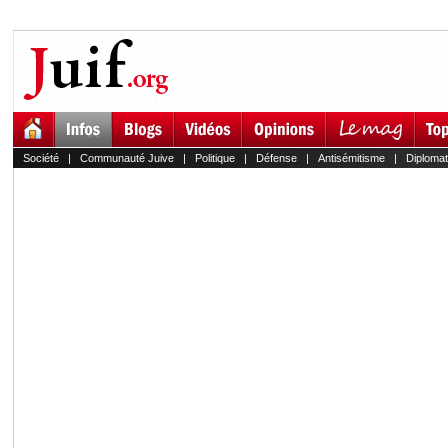
Société
|
Communauté Juive
|
Politique
|
Défense
|
Antisémitisme
|
Diplomat