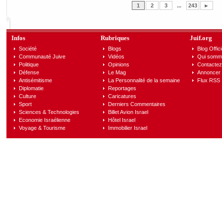
1
2
3
...
243
►
Infos
Rubriques
Juif.org
Société
Blogs
Blog Offici
Communauté Juive
Vidéos
Qui somm
Politique
Opinions
Contactez
Défense
Le Mag
Annoncer s
Antisémitisme
La Personnalité de la semaine
Flux RSS
Diplomatie
Reportages
Culture
Caricatures
Sport
Derniers Commentaires
Sciences & Technologies
Billet Avion Israel
Economie Israélienne
Hôtel Israel
Voyage & Tourisme
Immobilier Israel