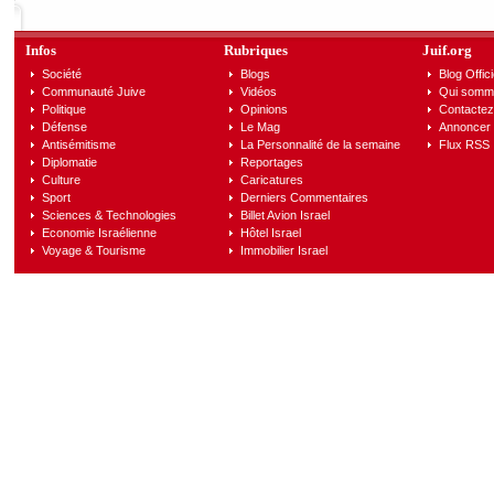
Infos
Rubriques
Juif.org
Société
Blogs
Blog Offici
Communauté Juive
Vidéos
Qui somm
Politique
Opinions
Contactez
Défense
Le Mag
Annoncer s
Antisémitisme
La Personnalité de la semaine
Flux RSS
Diplomatie
Reportages
Culture
Caricatures
Sport
Derniers Commentaires
Sciences & Technologies
Billet Avion Israel
Economie Israélienne
Hôtel Israel
Voyage & Tourisme
Immobilier Israel