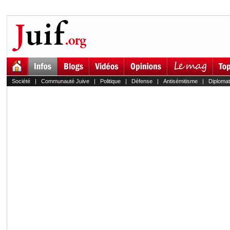
Société
|
Communauté Juive
|
Politique
|
Défense
|
Antisémitisme
|
Diplomat