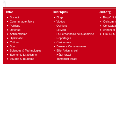
Infos
Rubriques
Juif.org
Société
Blogs
Blog Offici
Communauté Juive
Vidéos
Qui somm
Politique
Opinions
Contactez
Défense
Le Mag
Annoncer s
Antisémitisme
La Personnalité de la semaine
Flux RSS
Diplomatie
Reportages
Culture
Caricatures
Sport
Derniers Commentaires
Sciences & Technologies
Billet Avion Israel
Economie Israélienne
Hôtel Israel
Voyage & Tourisme
Immobilier Israel