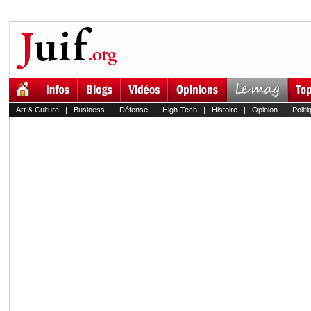
Art & Culture
|
Business
|
Défense
|
High-Tech
|
Histoire
|
Opinion
|
Politi