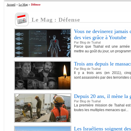
Accueil
»
Le Mag
»
Défense
Le Mag : Défense
Vous ne devinerez jamais
des vies grâce à Youtube
Par Blog de Tsahal
Parce que Tsahal est une armée 
mettre au goût du jour, un programm
Trois ans depuis le massac
Par Blog de Tsahal
Il y a trois ans (en 2011), ci
sont assassinés par des terroristes qui
Depuis 20 ans, il mène la 
Par Blog de Tsahal
La première mission de Tsahal est 
toutes les multiples menaces qui...
Les Israéliens soignent des