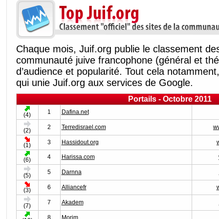
Chaque mois, Juif.org publie le classement des 
communauté juive francophone (général et thé
d’audience et popularité. Tout cela notamment, 
qui unie Juif.org aux services de Google.
Portails - Octobre 2011
1
Dafina.net
(4)
2
Terredisrael.com
ww
(2)
3
Hassidout.org
(1)
4
Harissa.com
(6)
5
Darnna
(5)
6
Alliancefr
(3)
7
Akadem
(7)
8
Morim