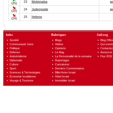
23
Motsimatsa
w
(25)
24
Judeoguide
w
(20)
25
Hebroo
(24)
Infos
Rubriques
Juif.org
Société
Blogs
Blog Offici
Communauté Juive
Vidéos
Qui somm
Politique
Opinions
Contactez
Défense
Le Mag
Annoncer s
Antisémitisme
La Personnalité de la semaine
Flux RSS
Diplomatie
Reportages
Culture
Caricatures
Sport
Derniers Commentaires
Sciences & Technologies
Billet Avion Israel
Economie Israélienne
Hôtel Israel
Voyage & Tourisme
Immobilier Israel