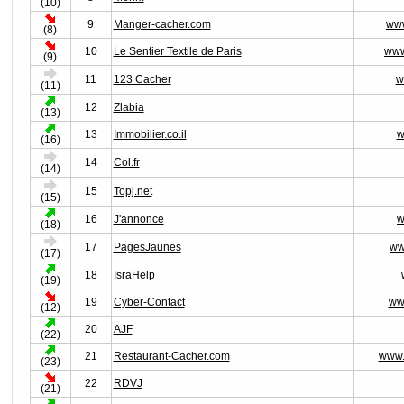
(10)
9
Manger-cacher.com
www
(8)
10
Le Sentier Textile de Paris
www
(9)
11
123 Cacher
w
(11)
12
Zlabia
(13)
13
Immobilier.co.il
w
(16)
14
Col.fr
(14)
15
Topj.net
(15)
16
J'annonce
w
(18)
17
PagesJaunes
ww
(17)
18
IsraHelp
(19)
19
Cyber-Contact
ww
(12)
20
AJF
(22)
21
Restaurant-Cacher.com
www.
(23)
22
RDVJ
(21)