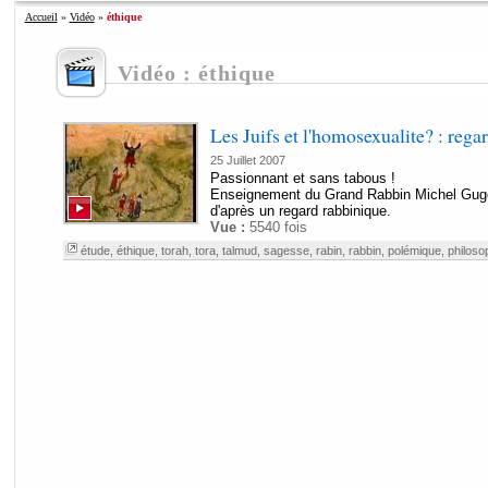
Accueil
»
Vidéo
»
éthique
Vidéo : éthique
Les Juifs et l'homosexualite? : rega
25 Juillet 2007
Passionnant et sans tabous !
Enseignement du Grand Rabbin Michel Gugen
d'après un regard rabbinique.
Vue :
5540 fois
étude
,
éthique
,
torah
,
tora
,
talmud
,
sagesse
,
rabin
,
rabbin
,
polémique
,
philoso