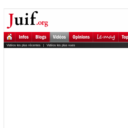
Vidéos les plus récentes
|
Vidéos les plus vues