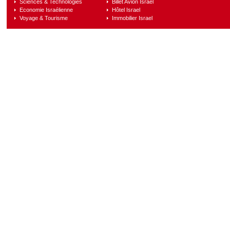
Sciences & Technologies
Billet Avion Israel
Economie Israélienne
Hôtel Israel
Voyage & Tourisme
Immobilier Israel