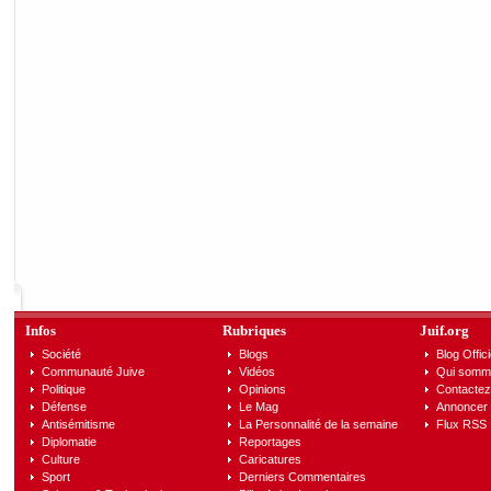
Infos
Rubriques
Juif.org
Société
Blogs
Blog Offici
Communauté Juive
Vidéos
Qui somm
Politique
Opinions
Contactez
Défense
Le Mag
Annoncer s
Antisémitisme
La Personnalité de la semaine
Flux RSS
Diplomatie
Reportages
Culture
Caricatures
Sport
Derniers Commentaires