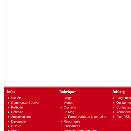
Infos
Rubriques
Juif.org
Société
Blogs
Blog Offici
Communauté Juive
Vidéos
Qui somm
Politique
Opinions
Contactez
Défense
Le Mag
Annoncer s
Antisémitisme
La Personnalité de la semaine
Flux RSS
Diplomatie
Reportages
Culture
Caricatures
Sport
Derniers Commentaires