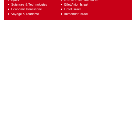
Sciences & Technologies
Billet Avion Israel
Economie Israélienne
Hôtel Israel
Voyage & Tourisme
Immobilier Israel