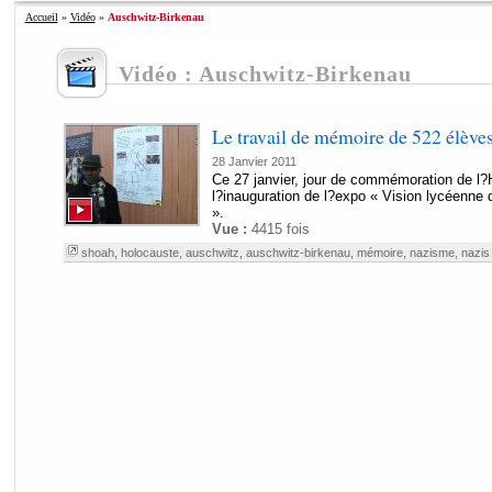
Accueil
»
Vidéo
»
Auschwitz-Birkenau
Vidéo : Auschwitz-Birkenau
Le travail de mémoire de 522 élèves
28 Janvier 2011
Ce 27 janvier, jour de commémoration de l?
l?inauguration de l?expo « Vision lycéenn
».
Vue :
4415 fois
shoah
,
holocauste
,
auschwitz
,
auschwitz-birkenau
,
mémoire
,
nazisme
,
nazis