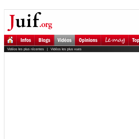
Vidéos les plus récentes
|
Vidéos les plus vues