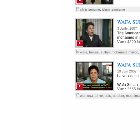
christianisme
,
islam
,
sionisme
WAFA SU
3 Juillet 2007
The Americane
mohamed in pe
Vue :
4820 fo
wafa
,
tunisie
,
sultan
,
mohamed
,
maroc
,
WAFA SULTA
19 Juin 2007
La voix de la
Wafa Sultan, 
Vue :
2555 fo
war
,
usa
,
terror
,
paix
,
october
,
musulma