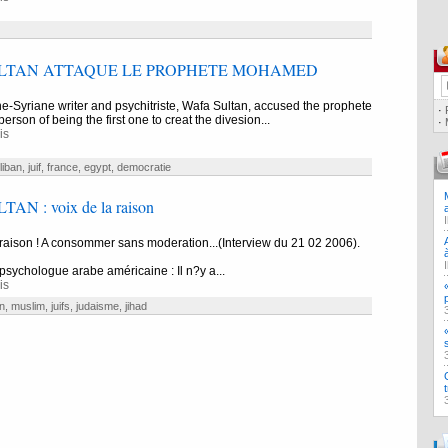
LTAN ATTAQUE LE PROPHETE MOHAMED
-Syriane writer and psychitriste, Wafa Sultan, accused the prophete
·
rson of being the first one to creat the divesion...
·
is
liban
,
juif
,
france
,
egypt
,
democratie
N : voix de la raison
 raison ! A consommer sans moderation...(Interview du 21 02 2006).
psychologue arabe américaine : Il n?y a...
is
n
,
muslim
,
juifs
,
judaisme
,
jihad