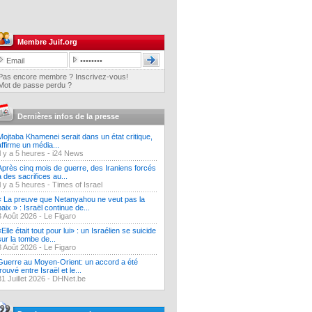
Membre Juif.org
Pas encore membre ? Inscrivez-vous!
Mot de passe perdu ?
Dernières infos de la presse
Mojtaba Khamenei serait dans un état critique,
affirme un média...
Il y a 5 heures -
i24 News
Après cinq mois de guerre, des Iraniens forcés
à des sacrifices au...
Il y a 5 heures -
Times of Israel
« La preuve que Netanyahou ne veut pas la
paix » : Israël continue de...
3 Août 2026 -
Le Figaro
«Elle était tout pour lui» : un Israélien se suicide
sur la tombe de...
3 Août 2026 -
Le Figaro
Guerre au Moyen-Orient: un accord a été
trouvé entre Israël et le...
31 Juillet 2026 -
DHNet.be