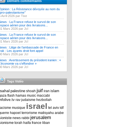
Derniers commentaires
Opinion : La Résistance dévoyée au nom du
‘’pro-palestianisme’’
5 Avril 2026 par Tixe
News : La France refuse le survol de son
espace aérien pour des livraisons...
31 Mars 2026 par Jcl
News : La France refuse le survol de son
espace aérien pour des livraisons...
31 Mars 2026 par Jcl
News : Litige de l’ambassade de France en
Irak : Les ayants droit font appel
30 Mars 2026 par Jcl
News : Avertissement du président iranien : «
L’économie va s’effondrer »
30 Mars 2026 par Jcl
Tags Vidéo
juif
tsahal
palestine
islam
shoah
iran
gaza
flash
hamas
music
maccabi
infolive.tv
rav
judaisme
hezbollah
israel
racisme
musique
tel aviv
idf
guerre
hapoel
terrorisme
matisyahu
arabe
jerusalem
sioniste
news
rabbi
sionisme
torah
haifa
france
liban