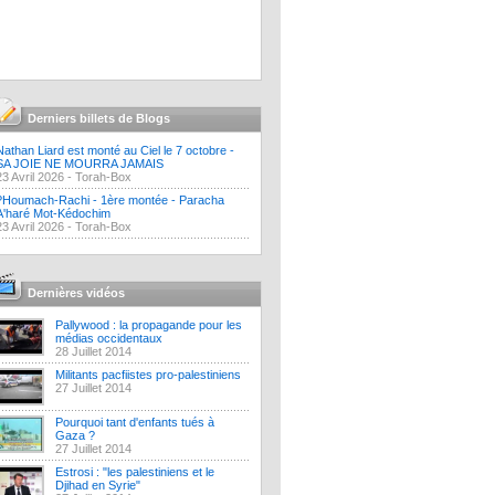
Derniers billets de Blogs
Nathan Liard est monté au Ciel le 7 octobre -
SA JOIE NE MOURRA JAMAIS
23 Avril 2026 -
Torah-Box
?Houmach-Rachi - 1ère montée - Paracha
A'haré Mot-Kédochim
23 Avril 2026 -
Torah-Box
Dernières vidéos
Pallywood : la propagande pour les
médias occidentaux
28 Juillet 2014
Militants pacfiistes pro-palestiniens
27 Juillet 2014
Pourquoi tant d'enfants tués à
Gaza ?
27 Juillet 2014
Estrosi : "les palestiniens et le
Djihad en Syrie"