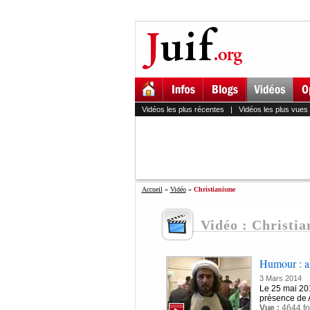
Vidéos les plus récentes
|
Vidéos les plus vues
Accueil
»
Vidéo
»
Christianisme
Vidéo : Christi
Humour : al
3 Mars 2014
Le 25 mai 201
présence de 
Vue :
4644 fo