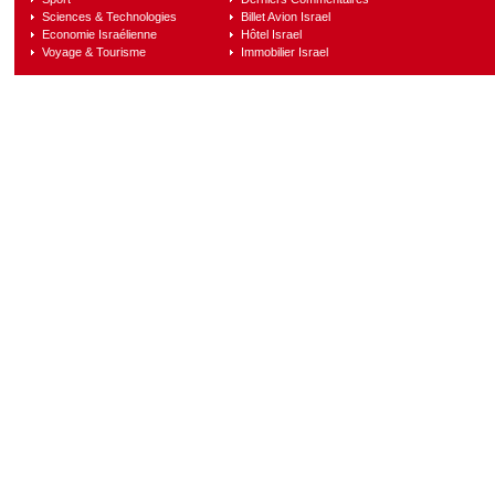
Sciences & Technologies
Billet Avion Israel
Economie Israélienne
Hôtel Israel
Voyage & Tourisme
Immobilier Israel