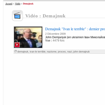
Accueil
»
Vidéo
»
Demajnuk
Vidéo : Demajnuk
Demajnuk "Ivan le terrible" : dernier pr
2 Décembre 2009
John Demjanjuk (en ukrainien Іван Миколайови
Vue :
4479 fois
demajnuk
,
ivan le terrible
,
nazisme
,
proces
,
nazi
,
john demajnuk