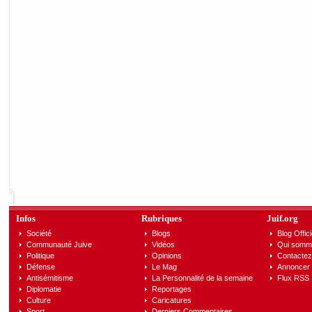
Infos
Rubriques
Juif.org
Société
Blogs
Blog Offici
Communauté Juive
Vidéos
Qui somm
Politique
Opinions
Contactez
Défense
Le Mag
Annoncer s
Antisémitisme
La Personnalité de la semaine
Flux RSS
Diplomatie
Reportages
Culture
Caricatures
Sport
Derniers Commentaires