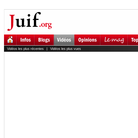
Vidéos les plus récentes
|
Vidéos les plus vues