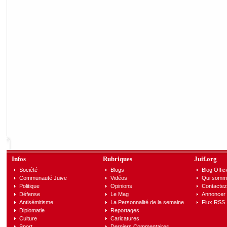
Infos
Rubriques
Juif.org
Société
Blogs
Blog Offici
Communauté Juive
Vidéos
Qui somm
Politique
Opinions
Contactez
Défense
Le Mag
Annoncer s
Antisémitisme
La Personnalité de la semaine
Flux RSS
Diplomatie
Reportages
Culture
Caricatures
Sport
Derniers Commentaires