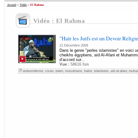
Accueil
»
Vidéo
»
El Rahma
Vidéo : El Rahma
"Haïr les Juifs est un Devoir Religi
21 Décembre 2009
Dans le genre "perles islamistes" en voici u
cheikhs égyptiens, aïd Al-Afani et Muham
d’accord sur...
Vue :
58616 fois
antisemitisme
,
coran
,
islam
,
musulmans
,
haine
,
islamistes
,
aïd al-afani
,
muham