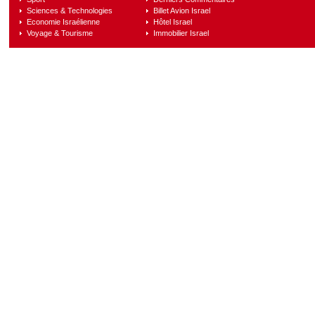
Sciences & Technologies
Billet Avion Israel
Economie Israélienne
Hôtel Israel
Voyage & Tourisme
Immobilier Israel