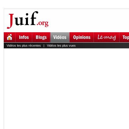
Vidéos les plus récentes
|
Vidéos les plus vues