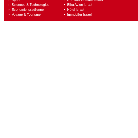
Sciences & Technologies
Billet Avion Israel
Economie Israélienne
Hôtel Israel
Voyage & Tourisme
Immobilier Israel