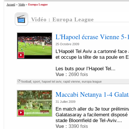
Accueil
»
Vidéo
»
Europa League
Vidéo : Europa League
L'Hapoel écrase Vienne 5-
25 Octobre 2009
L'Hapoël Tel Aviv a cartonné face
et occupe la tête de sa poule en 
Les buts pour l’Hapoel Tel...
Vue :
2690 fois
football
,
sport
,
hapoel tel aviv
,
rapid vienne
,
europa league
Maccabi Netanya 1-4 Galat
31 Juillet 2009
En match aller du 3e tour prélimin
Galatasaray a facilement disposé
stade Bloomfield de Tel-Aviv....
Vue :
3390 fois