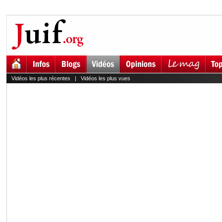
Vidéos les plus récentes
|
Vidéos les plus vues