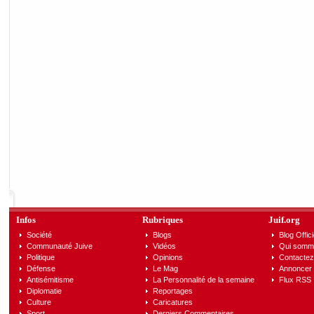
Infos
Rubriques
Juif.org
Société
Blogs
Blog Offici
Communauté Juive
Vidéos
Qui somm
Politique
Opinions
Contactez
Défense
Le Mag
Annoncer s
Antisémitisme
La Personnalité de la semaine
Flux RSS
Diplomatie
Reportages
Culture
Caricatures
Sport
Derniers Commentaires