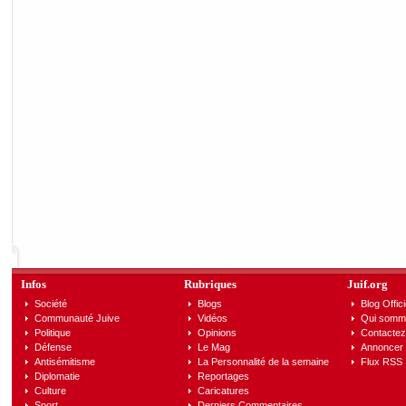
Infos
Rubriques
Juif.org
Société
Blogs
Blog Offici
Communauté Juive
Vidéos
Qui somm
Politique
Opinions
Contactez
Défense
Le Mag
Annoncer s
Antisémitisme
La Personnalité de la semaine
Flux RSS
Diplomatie
Reportages
Culture
Caricatures
Sport
Derniers Commentaires