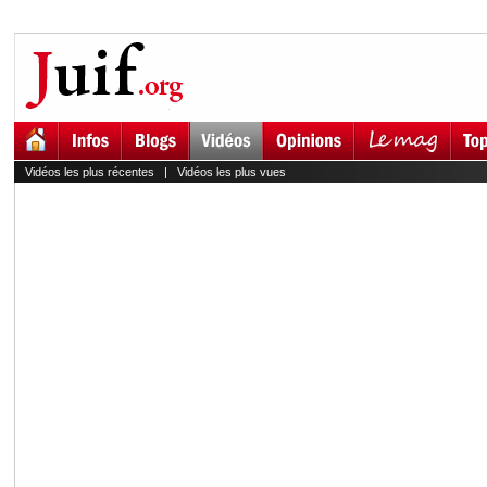
Vidéos les plus récentes
|
Vidéos les plus vues