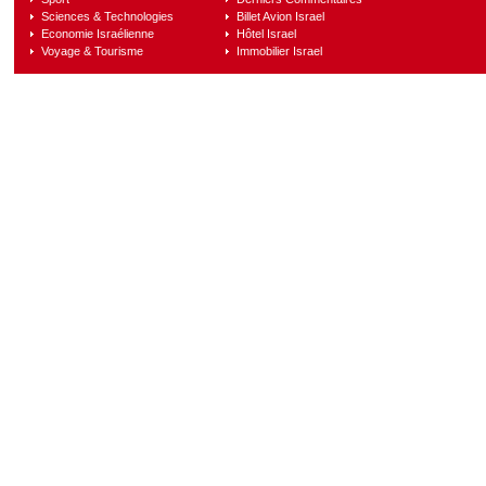
Sciences & Technologies
Billet Avion Israel
Economie Israélienne
Hôtel Israel
Voyage & Tourisme
Immobilier Israel