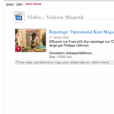
Accueil
»
Vidéo
»
Valérie Maarek
Vidéo : Valérie Maarek
Reportage "Operational Krav Maga
27 Janvier 2010
Diffusion sur France24 d'un reportage sur l
dirigé par Philippe Glikman.
Simulation d'attaque/défense...
Vue :
8366 fois
krav maga
,
operational krav maga
,
paris
,
philippe glikman
,
valérie maarek