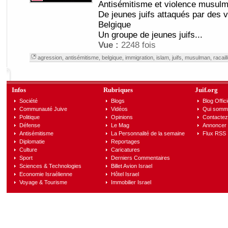
Antisémitisme et violence musulm
De jeunes juifs attaqués par des
Belgique
Un groupe de jeunes juifs...
Vue :
2248 fois
agression
,
antisémitisme
,
belgique
,
immigration
,
islam
,
juifs
,
musulman
,
racail
Infos
Rubriques
Juif.org
Société
Blogs
Blog Offici
Communauté Juive
Vidéos
Qui somm
Politique
Opinions
Contactez
Défense
Le Mag
Annoncer s
Antisémitisme
La Personnalité de la semaine
Flux RSS
Diplomatie
Reportages
Culture
Caricatures
Sport
Derniers Commentaires
Sciences & Technologies
Billet Avion Israel
Economie Israélienne
Hôtel Israel
Voyage & Tourisme
Immobilier Israel