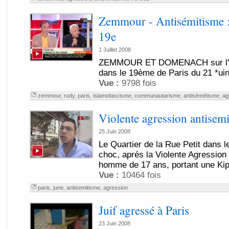
Zemmour - Antisémitisme : 
19e
1 Juillet 2008
ZEMMOUR ET DOMENACH sur l'ag
dans le 19ème de Paris du 21 *ui
Vue :
9798 fois
zemmour
,
rudy
,
paris
,
islamofascisme
,
communautarisme
,
antisémétisme
,
ag
Violente agression antisemi
25 Juin 2008
Le Quartier de la Rue Petit dans l
choc, aprés la Violente Agression 
homme de 17 ans, portant une Kip
Vue :
10464 fois
paris
,
june
,
antisemitisme
,
agression
Juif agressé à Paris
23 Juin 2008