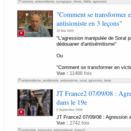
racisme
,
antisemitisme
,
synagogue
,
nimes
,
fidèle
,
agression
"Comment se transformer e
antisioniste en 3 leçons"
28 Mai 2009
"L'agression manipulée de Soral p
dédouaner d'antisémitisme"
Ou
"Comment se transformer en victi
Vue :
11488 fois
antisemitisme
,
ansitioniste
,
antisionisme
,
soral
,
agression
,
betar
JT France2 07/09/08 : Agre
dans le 19e
9 Septembre 2008
JT France2 07/09/08 : Agression a
Vue :
2742 fois
antisemite
,
agression
,
antisemitisme
,
france2