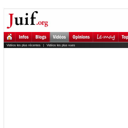
Vidéos les plus récentes
|
Vidéos les plus vues