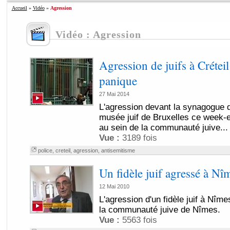
Accueil
»
Vidéo
»
Agression
Vidéo : Agression
Agression de juifs à Crétei
panique
27 Mai 2014
L'agression devant la synagogue d
musée juif de Bruxelles ce week-e
au sein de la communauté juive...
Vue :
3189 fois
police
,
creteil
,
agression
,
antisemitisme
Un fidèle juif agressé à Nî
12 Mai 2010
L'agression d'un fidèle juif à Nî
la communauté juive de Nîmes.
Vue :
5563 fois