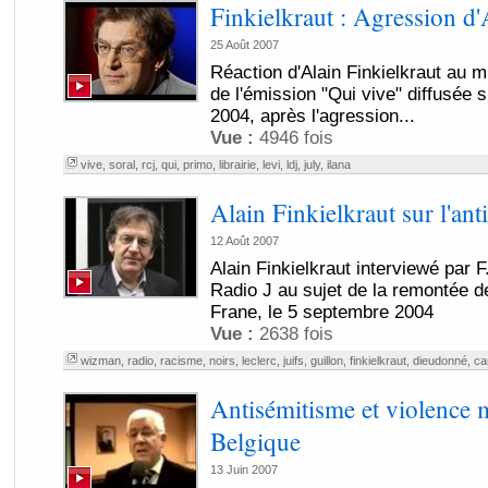
Finkielkraut : Agression d'
25 Août 2007
Réaction d'Alain Finkielkraut au mi
de l'émission "Qui vive" diffusée 
2004, après l'agression...
Vue :
4946 fois
vive
,
soral
,
rcj
,
qui
,
primo
,
librairie
,
levi
,
ldj
,
july
,
ilana
Alain Finkielkraut sur l'an
12 Août 2007
Alain Finkielkraut interviewé par F
Radio J au sujet de la remontée d
Frane, le 5 septembre 2004
Vue :
2638 fois
wizman
,
radio
,
racisme
,
noirs
,
leclerc
,
juifs
,
guillon
,
finkielkraut
,
dieudonné
,
ca
Antisémitisme et violence
Belgique
13 Juin 2007