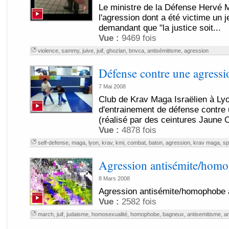
Le ministre de la Défense Hervé 
l'agression dont a été victime un je
demandant que "la justice soit...
Vue :
9469 fois
violence
,
sammy
,
juive
,
juif
,
ghozlan
,
bnvca
,
antisémitisme
,
agression
Défense contre une agressi
7 Mai 2008
Club de Krav Maga Israëlien à Lyo
d'entrainement de défense contre
(réalisé par des ceintures Jaune O
Vue :
4878 fois
self-defense
,
maga
,
lyon
,
krav
,
kmi
,
combat
,
baton
,
agression
,
krav maga
,
sp
Agression antisémite/hom
8 Mars 2008
Agression antisémite/homophobe
Vue :
2582 fois
march
,
juif
,
judaisme
,
homosexualité
,
homophobe
,
bagneux
,
antisemitisme
,
an