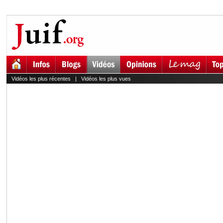
Vidéos les plus récentes
|
Vidéos les plus vues