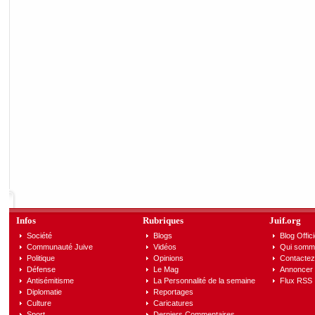
Infos
Rubriques
Juif.org
Société
Blogs
Blog Offici
Communauté Juive
Vidéos
Qui somm
Politique
Opinions
Contactez
Défense
Le Mag
Annoncer s
Antisémitisme
La Personnalité de la semaine
Flux RSS
Diplomatie
Reportages
Culture
Caricatures
Sport
Derniers Commentaires