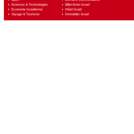
Sciences & Technologies
Billet Avion Israel
Economie Israélienne
Hôtel Israel
Voyage & Tourisme
Immobilier Israel