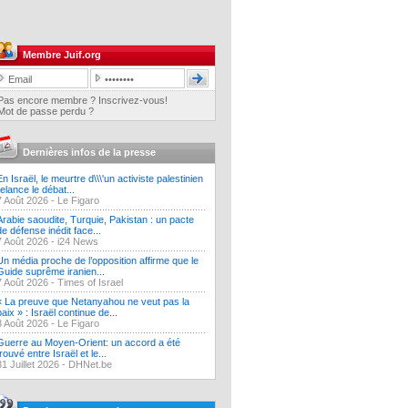
Membre Juif.org
Pas encore membre ? Inscrivez-vous!
Mot de passe perdu ?
Dernières infos de la presse
En Israël, le meurtre d\\\'un activiste palestinien
relance le débat...
7 Août 2026 -
Le Figaro
Arabie saoudite, Turquie, Pakistan : un pacte
de défense inédit face...
7 Août 2026 -
i24 News
Un média proche de l’opposition affirme que le
Guide suprême iranien...
7 Août 2026 -
Times of Israel
« La preuve que Netanyahou ne veut pas la
paix » : Israël continue de...
3 Août 2026 -
Le Figaro
Guerre au Moyen-Orient: un accord a été
trouvé entre Israël et le...
31 Juillet 2026 -
DHNet.be