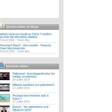
Derniers billets de Blogs
Nathan Liard est monté au Ciel le 7 octobre -
SA JOIE NE MOURRA JAMAIS
23 Avril 2026 -
Torah-Box
?Houmach-Rachi - 1ère montée - Paracha
A'haré Mot-Kédochim
23 Avril 2026 -
Torah-Box
Dernières vidéos
Pallywood : la propagande pour les
médias occidentaux
28 Juillet 2014
Militants pacfiistes pro-palestiniens
27 Juillet 2014
Pourquoi tant d'enfants tués à
Gaza ?
27 Juillet 2014
Estrosi : "les palestiniens et le
Djihad en Syrie"