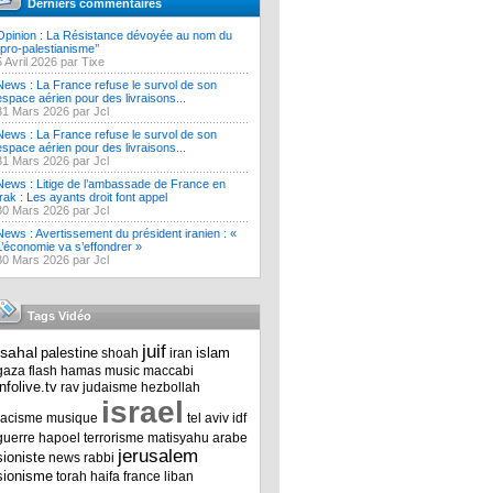
Derniers commentaires
Opinion : La Résistance dévoyée au nom du
‘’pro-palestianisme’’
5 Avril 2026 par Tixe
News : La France refuse le survol de son
espace aérien pour des livraisons...
31 Mars 2026 par Jcl
News : La France refuse le survol de son
espace aérien pour des livraisons...
31 Mars 2026 par Jcl
News : Litige de l’ambassade de France en
Irak : Les ayants droit font appel
30 Mars 2026 par Jcl
News : Avertissement du président iranien : «
L’économie va s’effondrer »
30 Mars 2026 par Jcl
Tags Vidéo
juif
tsahal
palestine
islam
shoah
iran
gaza
flash
hamas
music
maccabi
infolive.tv
rav
judaisme
hezbollah
israel
racisme
musique
tel aviv
idf
guerre
hapoel
terrorisme
matisyahu
arabe
jerusalem
sioniste
news
rabbi
sionisme
torah
haifa
france
liban