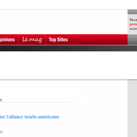
e
se l'alliance israélo-américaine
is