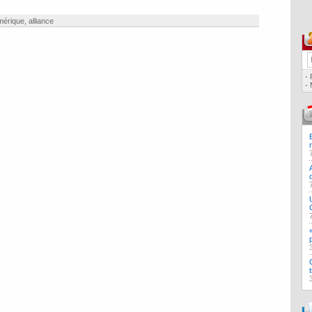
mérique
,
alliance
·
·