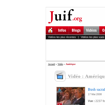
Vidéos les plus récentes
|
Vidéos les plus vues
Accueil
»
Vidéo
»
Amérique
Vidéo : Amériqu
Bush sacrali
17 Mai 2008
Vue :
2237 fo