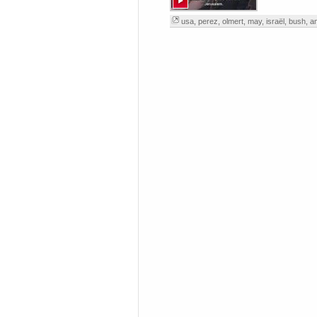
usa
,
perez
,
olmert
,
may
,
israël
,
bush
,
a