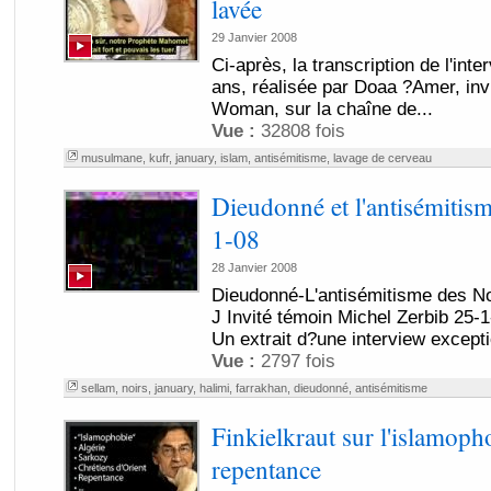
lavée
29 Janvier 2008
Ci-après, la transcription de l'inte
ans, réalisée par Doaa ?Amer, in
Woman, sur la chaîne de...
Vue :
32808 fois
musulmane
,
kufr
,
january
,
islam
,
antisémitisme
,
lavage de cerveau
Dieudonné et l'antisémitis
1-08
28 Janvier 2008
Dieudonné-L'antisémitisme des N
J Invité témoin Michel Zerbib 25-1
Un extrait d?une interview excepti
Vue :
2797 fois
sellam
,
noirs
,
january
,
halimi
,
farrakhan
,
dieudonné
,
antisémitisme
Finkielkraut sur l'islamopho
repentance