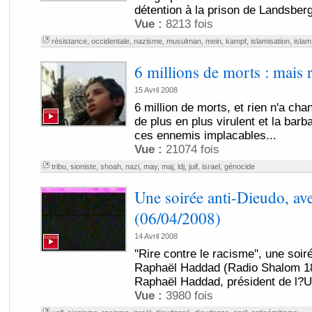
détention à la prison de Landsber
Vue :
8213 fois
résistance
,
occidentale
,
nazisme
,
musulman
,
mein
,
kampf
,
islamisation
,
islam
6 millions de morts : mais 
15 Avril 2008
6 million de morts, et rien n'a cha
de plus en plus virulent et la barb
ces ennemis implacables...
Vue :
21074 fois
tribu
,
sioniste
,
shoah
,
nazi
,
may
,
maj
,
ldj
,
juif
,
israel
,
génocide
Une soirée anti-Dieudo, a
(06/04/2008)
14 Avril 2008
''Rire contre le racisme'', une soi
Raphaël Haddad (Radio Shalom 18
Raphaël Haddad, président de l?Un
Vue :
3980 fois