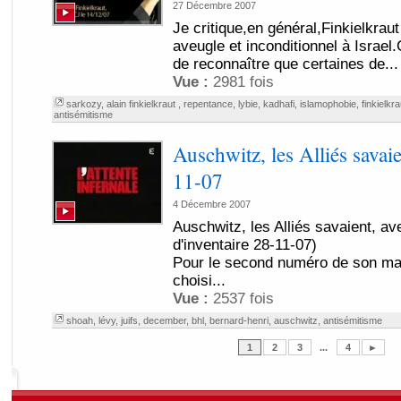
27 Décembre 2007
Je critique,en général,Finkielkrau
aveugle et inconditionnel à Israe
de reconnaître que certaines de...
Vue :
2981 fois
sarkozy
,
alain finkielkraut
,
repentance
,
lybie
,
kadhafi
,
islamophobie
,
finkielkra
antisémitisme
Auschwitz, les Alliés sava
11-07
4 Décembre 2007
Auschwitz, les Alliés savaient, av
d'inventaire 28-11-07)
Pour le second numéro de son ma
choisi...
Vue :
2537 fois
shoah
,
lévy
,
juifs
,
december
,
bhl
,
bernard-henri
,
auschwitz
,
antisémitisme
1
2
3
...
4
►