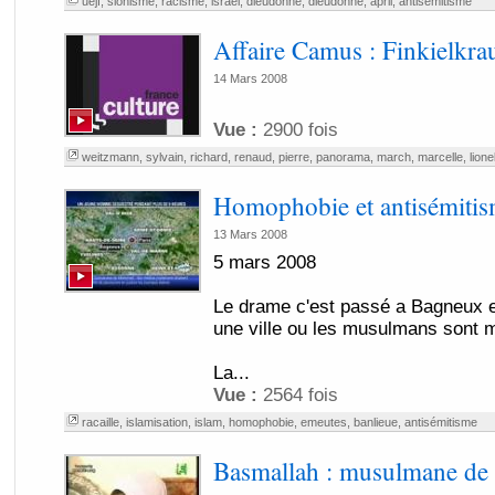
uejf
,
sionisme
,
racisme
,
israël
,
dieudonné
,
dieudonne
,
april
,
antisémitisme
Affaire Camus : Finkielkra
14 Mars 2008
Vue :
2900 fois
weitzmann
,
sylvain
,
richard
,
renaud
,
pierre
,
panorama
,
march
,
marcelle
,
lione
Homophobie et antisémitis
13 Mars 2008
5 mars 2008
Le drame c'est passé a Bagneux e
une ville ou les musulmans sont ma
La...
Vue :
2564 fois
racaille
,
islamisation
,
islam
,
homophobie
,
emeutes
,
banlieue
,
antisémitisme
Basmallah : musulmane de 