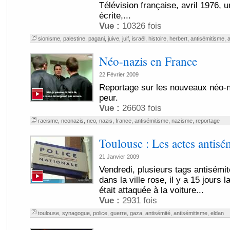
Télévision française, avril 1976, u
écrite,...
Vue :
10326 fois
sionisme
,
palestine
,
pagani
,
juive
,
juif
,
israël
,
histoire
,
herbert
,
antisémitisme
,
a
Néo-nazis en France
22 Février 2009
Reportage sur les nouveaux néo-n
peur.
Vue :
26603 fois
racisme
,
neonazis
,
neo
,
nazis
,
france
,
antisémitisme
,
nazisme
,
reportage
Toulouse : Les actes antisém
21 Janvier 2009
Vendredi, plusieurs tags antisémi
dans la ville rose, il y a 15 jours
était attaquée à la voiture...
Vue :
2931 fois
toulouse
,
synagogue
,
police
,
guerre
,
gaza
,
antisémité
,
antisémitisme
,
eldan