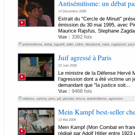
Antisémitisme: un débat pa
14 Décembre 2008
Extrait du "Cercle de Minuit" prés
émission du 30 mai 1995, avec Pie
Maurice Rajsfus, Stephane Zagdan
Vue :
3362 fois
antisémitisme
,
debat
,
taguieff
,
adler
,
céline
,
dieudonné
,
nabe
,
zagdanski
,
paro
Juif agressé à Paris
23 Juin 2008
Le ministre de la Défense Hervé 
l'agression dont a été victime un je
demandant que "la justice soit...
Vue :
9468 fois
violence
,
sammy
,
juive
,
juif
,
ghozlan
,
bnvca
,
antisémitisme
,
agression
Mein Kampf best-seller ch
13 Mai 2008
Mein Kampf (Mon Combat en franç
rédigé par Adolf Hitler entre 1923