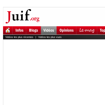
Vidéos les plus récentes
|
Vidéos les plus vues