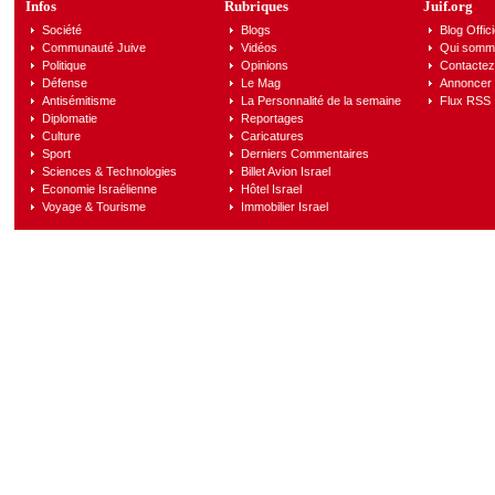
Infos
Rubriques
Juif.org
Société
Blogs
Blog Offici
Communauté Juive
Vidéos
Qui somm
Politique
Opinions
Contactez
Défense
Le Mag
Annoncer s
Antisémitisme
La Personnalité de la semaine
Flux RSS
Diplomatie
Reportages
Culture
Caricatures
Sport
Derniers Commentaires
Sciences & Technologies
Billet Avion Israel
Economie Israélienne
Hôtel Israel
Voyage & Tourisme
Immobilier Israel