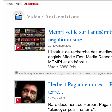
Accueil
»
Vidéo
»
Antisémitisme
Vidéo : Antisémitisme
Memri veille sur l'antisémit
négationnisme
10 Novembre 2009
L'Institut de recherche des media
anglais Middle East Media Resear
MEMRI et en hébreu...
Vue :
3888 fois
shoah
,
negationnisme
,
memri
,
envoyé
,
antisémitisme
,
terrorisme
,
yigal carm
Herbert Pagani en direct : 
terre...
17 Mars 2009
Rare document où Herbert Pagani 
"plaidoyer pour ma terre".