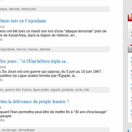
taque
,
attentat
,
netanyahu
éliens tués en Cisjordanie
010
ens ont été tués ce mardi soir lors d'une "attaque terroriste" près de
·
ve de Kyriat Arba, dans la région de Hébron, en...
·
is
cisjordanie
,
hevron
,
hamas
,
attentat
ix jours : "et l'État hébreu tripla sa...
2009
 Six Jours est une guerre qui opposa, du 5 juin au 10 juin 1967,
oalition (la Ligue arabe) formée par l'Égypte, la...
is
urs
,
guerre des 6 jours
,
ligue arabe
,
egypte
,
jordanie
,
syrie
,
irak
ttra la délivrance du peuple Iranien ?
9
aquant l'Iran permettra peut-être de mettre fin à "30 ans d'esclavage"
 peuple.
ois
,
esclavage
,
ahmadinjad