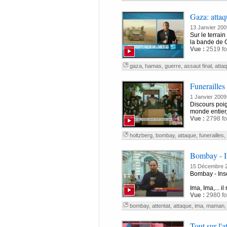
Gaza: attaqu
13 Janvier 200
Sur le terrai
la bande de G
Vue :
2519 fo
gaza
,
hamas
,
guerre
,
assaut final
,
atta
Funerailles
1 Janvier 2009
Discours poig
monde entier,
Vue :
2798 fo
holtzberg
,
bombay
,
attaque
,
funerailles
,
Bombay - I
15 Décembre 
Bombay - Ins
Ima, Ima,... i
Vue :
2980 fo
bombay
,
attentat
,
attaque
,
ima
,
maman
Tout sur l'a