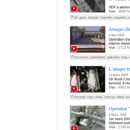
l'IDF a aérien
Vue :
3685 fo
idf
,
gaza
,
attaque
,
roquette
,
roquettes
,
Attaque ch
9 Mai 2008
Opération d'a
interne menée 
Vue :
2712 fo
terroristes
,
palestinien
,
palestine
,
may
,
i
L'attaque te
11 Mars 2008
On Rosh Chod
terrorist. 8 
Vue :
4961 fo
terrorist
,
rosh
,
news
,
mercaz
,
killed
,
isr
Opération "
9 Mars 2008
1er mars 2008
bâtiment con
Vue :
2748 fo