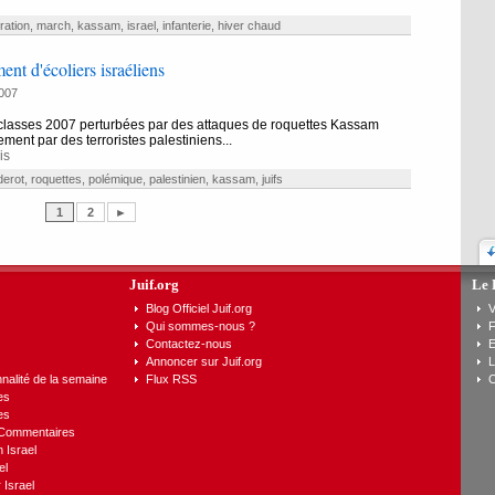
ration
,
march
,
kassam
,
israel
,
infanterie
,
hiver chaud
t d'écoliers israéliens
007
classes 2007 perturbées par des attaques de roquettes Kassam
ment par des terroristes palestiniens...
is
derot
,
roquettes
,
polémique
,
palestinien
,
kassam
,
juifs
1
2
►
Juif.org
Le 
Blog Officiel Juif.org
V
Qui sommes-nous ?
F
Contactez-nous
E
Annoncer sur Juif.org
L
nalité de la semaine
Flux RSS
C
es
es
 Commentaires
n Israel
el
 Israel