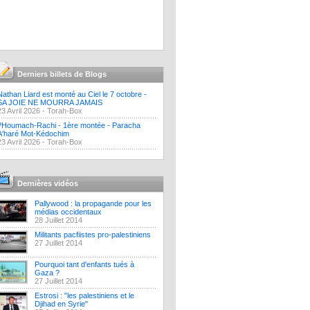
Derniers billets de Blogs
Nathan Liard est monté au Ciel le 7 octobre -
SA JOIE NE MOURRA JAMAIS
23 Avril 2026 -
Torah-Box
?Houmach-Rachi - 1ère montée - Paracha
A'haré Mot-Kédochim
23 Avril 2026 -
Torah-Box
Dernières vidéos
Pallywood : la propagande pour les
médias occidentaux
28 Juillet 2014
Militants pacfiistes pro-palestiniens
27 Juillet 2014
Pourquoi tant d'enfants tués à
Gaza ?
27 Juillet 2014
Estrosi : "les palestiniens et le
Djihad en Syrie"