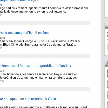
08
age particulièrement ingénieux aurait permis à l'aviation israélienne
ute la défense anti-aérienne syrienne cet automne.
is
se à une attaque d'Israël en Iran
2008
américain sortant George W. Bush. Il aurait informé le Premier
ant Ehud Olmert de Bush aurait refusé de donner à l’Israël...
is
inente sur l'Iran selon un quotidien hollandais
008
urnal hollandais, les services secrets des Pays-Bas auraient
e opération d'espionnage en Iran en raison d'une attaque...
ois
e : attaque d'un site terroriste à Gaza
es sites terroristes en réponse aux attaques à la roquette sur Israël.