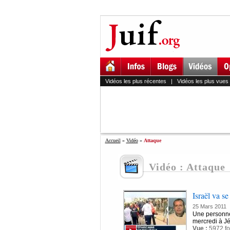
Vidéos les plus récentes
|
Vidéos les plus vues
Accueil
»
Vidéo
»
Attaque
Vidéo : Attaque
Israël va s
25 Mars 2011
Une personne 
mercredi à Jé
Vue :
5972 fo