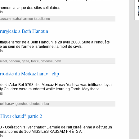
nement attaqué des sites cellulaires...
is
qassam
,
tsahal
,
armee israelienne
irurgicale a Beth Hanoun
ttaque terroriste a Beth Hanoun le 28 avril 2008. Suite a l'enquête
au sein de l'armée israélienne, la mort de civils...
is
srael
,
hanoun
,
gaza
,
force
,
defense
,
beth
rroriste du Merkaz harav : clip
esh Adar Bet 5768, the Mercaz Harav Yeshiva was infiltrated by a
Holy Children were murdered while learning Torah. May these...
is
ael
,
harav
,
gunshot
,
chodesh
,
bet
Hiver chaud" partie 2
 - Opération "Hiver chaud" L'armée de l'air israélienne a détruit un
tenant près de 160 MISSILES KASSAM PRÊTS A...
is