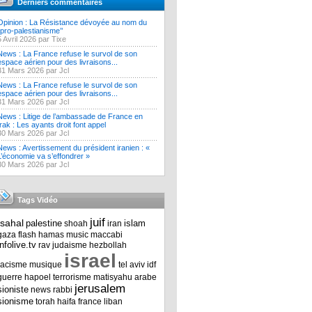
Derniers commentaires
Opinion : La Résistance dévoyée au nom du
‘’pro-palestianisme’’
5 Avril 2026 par Tixe
News : La France refuse le survol de son
espace aérien pour des livraisons...
31 Mars 2026 par Jcl
News : La France refuse le survol de son
espace aérien pour des livraisons...
31 Mars 2026 par Jcl
News : Litige de l’ambassade de France en
Irak : Les ayants droit font appel
30 Mars 2026 par Jcl
News : Avertissement du président iranien : «
L’économie va s’effondrer »
30 Mars 2026 par Jcl
Tags Vidéo
juif
tsahal
palestine
islam
shoah
iran
gaza
flash
hamas
music
maccabi
infolive.tv
rav
judaisme
hezbollah
israel
racisme
musique
tel aviv
idf
guerre
hapoel
terrorisme
matisyahu
arabe
jerusalem
sioniste
news
rabbi
sionisme
torah
haifa
france
liban