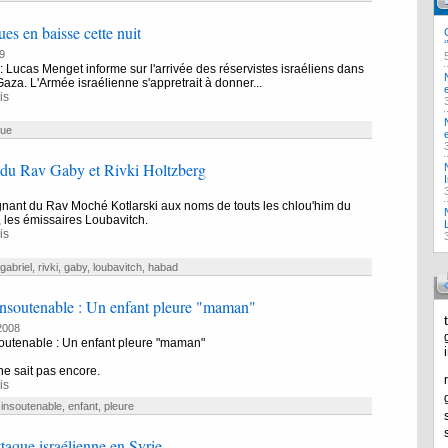
es en baisse cette nuit
9
n : Lucas Menget informe sur l'arrivée des réservistes israéliens dans
aza. L'Armée israélienne s'appretrait à donner...
is
que
 du Rav Gaby et Rivki Holtzberg
nant du Rav Moché Kotlarski aux noms de touts les chlou'him du
 les émissaires Loubavitch.
is
gabriel
,
rivki
,
gaby
,
loubavitch
,
habad
nsoutenable : Un enfant pleure "maman"
2008
outenable : Un enfant pleure "maman"
l ne sait pas encore.
is
,
insoutenable
,
enfant
,
pleure
ttaque israélienne en Syrie