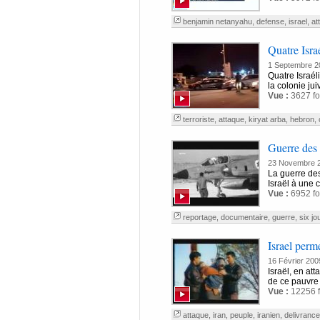
benjamin netanyahu
,
defense
,
israel
,
at
Quatre Isra
1 Septembre 2
Quatre Israéli
la colonie jui
Vue :
3627 fo
terroriste
,
attaque
,
kiryat arba
,
hebron
,
Guerre des S
23 Novembre 
La guerre des
Israël à une c
Vue :
6952 fo
reportage
,
documentaire
,
guerre
,
six jo
Israel perme
16 Février 200
Israël, en att
de ce pauvre
Vue :
12256 f
attaque
,
iran
,
peuple
,
iranien
,
delivrance