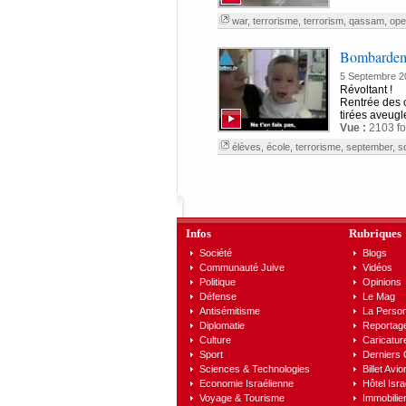
war
,
terrorisme
,
terrorism
,
qassam
,
ope
Bombardemen
5 Septembre 2
Révoltant !
Rentrée des 
tirées aveugle
Vue :
2103 fo
élèves
,
école
,
terrorisme
,
september
,
s
Infos
Rubriques
Société
Blogs
Communauté Juive
Vidéos
Politique
Opinions
Défense
Le Mag
Antisémitisme
La Person
Diplomatie
Reportag
Culture
Caricatur
Sport
Derniers
Sciences & Technologies
Billet Avio
Economie Israélienne
Hôtel Isra
Voyage & Tourisme
Immobilier