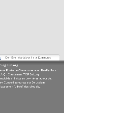
Dernière mise à jour, il y a 12 minutes
Blog Juif.org
ente Privée de Chaussures avec BeeFly Paris!
.A.Q : Classement TOP Juif.org
mploi de chimiste en polymères autour de...
ev Consulting recrute sur Jerusalem
lassement "officiel" des sites de...