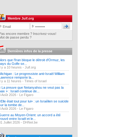
Membre Juif.org
Pas encore membre ? Inscrivez-vous!
Mot de passe perdu ?
Dernières infos de la presse
Alors que l'Iran bloque le détroit d'Ormuz, les
pays du Golfe se...
Il y a 10 heures -
Juif.org
Michigan : Le progressiste anti-Israël William
Lawrence remporte la...
Il y a 11 heures -
Times of Israel
« La preuve que Netanyahou ne veut pas la
paix » : Israël continue de...
3 Août 2026 -
Le Figaro
«Elle était tout pour lui» : un Israélien se suicide
sur la tombe de...
3 Août 2026 -
Le Figaro
Guerre au Moyen-Orient: un accord a été
trouvé entre Israël et le...
31 Juillet 2026 -
DHNet.be