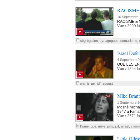
RACISME 
16 Septembre 
RACISME & 
Vue :
2999 fo
ségrégation
,
synagogues
,
sectarisme
,
Israel Defe
4 Septembre 2
QUE LES EN
Vue :
1844 fo
war
,
israel
,
idf
,
august
Mike Brant 
1 Septembre 2
Moshé Michaël
1947 à Famago
Vue :
2571 fo
t'aime
,
que
,
mike
,
juifs
,
juif
,
israel
,
croon
Little Odess