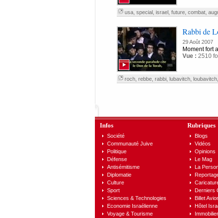
usa
,
special
,
israel
,
future
,
combat
,
aug
Rabbi de L
29 Août 2007
Moment fort a
Vue :
2510 fo
roch
,
rebbe
,
rabbi
,
lubavitch
,
loubavitch
Infos
Rubriques
Société
Blogs
Communauté Juive
Vidéos
Politique
Opinions
Défense
Le Mag
Antisémitisme
La Person
Diplomatie
Reportag
Culture
Caricatur
Sport
Derniers
Sciences & Technologies
Billet Avio
Economie Israélienne
Hôtel Isra
Voyage & Tourisme
Immobilier