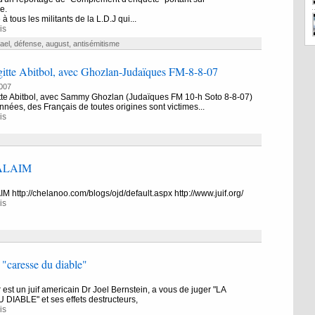
e.
tous les militants de la L.D.J qui...
is
rael
,
défense
,
august
,
antisémitisme
gitte Abitbol, avec Ghozlan-Judaïques FM-8-8-07
007
gitte Abitbol, avec Sammy Ghozlan (Judaïques FM 10-h Soto 8-8-07)
nées, des Français de toutes origines sont victimes...
is
ALAIM
ttp://chelanoo.com/blogs/ojd/default.aspx http://www.juif.org/
is
"caresse du diable"
 est un juif americain Dr Joel Bernstein, a vous de juger "LA
IABLE" et ses effets destructeurs,
is