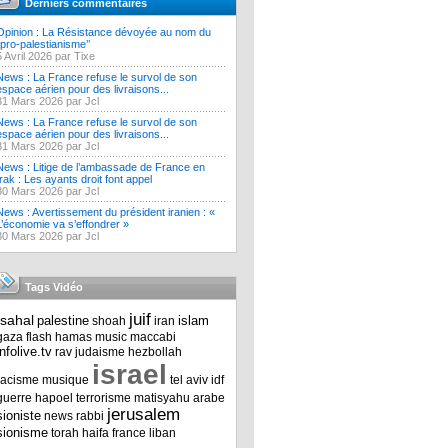
Derniers commentaires
Opinion : La Résistance dévoyée au nom du
‘’pro-palestianisme’’
5 Avril 2026 par Tixe
News : La France refuse le survol de son
espace aérien pour des livraisons...
31 Mars 2026 par Jcl
News : La France refuse le survol de son
espace aérien pour des livraisons...
31 Mars 2026 par Jcl
News : Litige de l’ambassade de France en
Irak : Les ayants droit font appel
30 Mars 2026 par Jcl
News : Avertissement du président iranien : «
L’économie va s’effondrer »
30 Mars 2026 par Jcl
Tags Vidéo
juif
tsahal
palestine
islam
shoah
iran
gaza
flash
hamas
music
maccabi
infolive.tv
rav
judaisme
hezbollah
israel
racisme
musique
tel aviv
idf
guerre
hapoel
terrorisme
matisyahu
arabe
jerusalem
sioniste
news
rabbi
sionisme
torah
haifa
france
liban