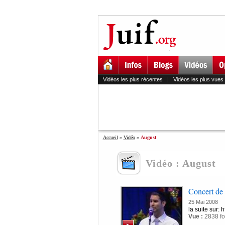
Vidéos les plus récentes
|
Vidéos les plus vues
Accueil
»
Vidéo
»
August
Vidéo : August
Concert de
25 Mai 2008
la suite sur: 
Vue :
2838 fo