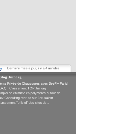
Dernière mise à jour, il y a 4 minutes
Blog Juif.org
ente Privée de Chaussures avec BeeFly Paris!
.A.Q : Classement TOP Juif.org
mploi de chimiste en polymères autour de...
ev Consulting recrute sur Jerusalem
lassement "officiel" des sites de...