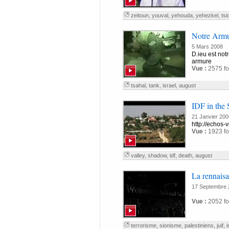
zeitoun
,
youval
,
yehouda
,
yehezkel
,
tsi
Notre Arm
5 Mars 2008
D.ieu est notr
armure
Vue :
2575 fo
tsahal
,
tank
,
israel
,
august
IDF in the 
21 Janvier 200
http://echos-
Vue :
1923 fo
valley
,
shadow
,
idf
,
death
,
august
La rennaisa
17 Septembre 
Vue :
2052 fo
terrorisme
,
sionisme
,
palestiniens
,
juif
,
i