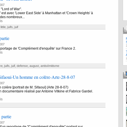
007
m "Lord of War".
a' est avec 'Lower East Side' à Manhattan et 'Crown Heights' à
 des nombreux...
is
,
little
,
juifs
,
juif
partie
007
reportage de 'Complément d'enquête' sur France 2.
is
ve
,
juifs
,
juif
,
defense
,
august
,
antisémitisme
faoui-Un homme en colère-Arte-28-8-07
007
olère [portrait de M. Sifaoui] (Arte 28-8-07)
un documentaire réalisé par Antoine Vitkine et Fabrice Gardel.
is
partie
007
d'un reportage de "Complément d'enquête" portant sur