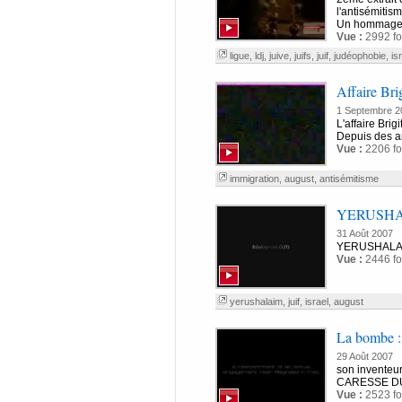
l'antisémitism
Un hommage à 
Vue :
2992 fo
ligue
,
ldj
,
juive
,
juifs
,
juif
,
judéophobie
,
is
Affaire Bri
1 Septembre 2
L'affaire Bri
Depuis des an
Vue :
2206 fo
immigration
,
august
,
antisémitisme
YERUSH
31 Août 2007
YERUSHALAIM h
Vue :
2446 fo
yerushalaim
,
juif
,
israel
,
august
La bombe : 
29 Août 2007
son inventeur
CARESSE DU D
Vue :
2523 fo