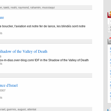
on
,
taieb
,
reahi
,
raymond
,
rahamim
,
musstaqui
ure
e bouclier, l'aviation est notre fer de lance, les blindés sont notre
·
·
is
Shadow of the Valley of Death
8
vox-m-dias.over-blog.com/ IDF in the Shadow of the Valley of Death
is
nce d'Israel
2007
is
srael
,
guerres
,
august
,
attentat