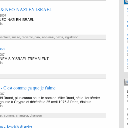
& NEO-NAZI EN ISRAEL
2007
NEO-NAZI EN ISRAEL
is
sectaire
,
russe
,
racisme
,
paix
,
neo-nazi
,
nazis
,
législation
nse
007
NEMIS D'ISRAEL TREMBLENT !
is
- C'est comme ça que je t'aime
007
 Brand, plus connu sous le nom de Mike Brant, né le 1er février
uste à Chypre et décédé le 25 avril 1975 à Paris, était un...
is
er
,
comme
,
chanteur
,
chanson
a - Jewish district