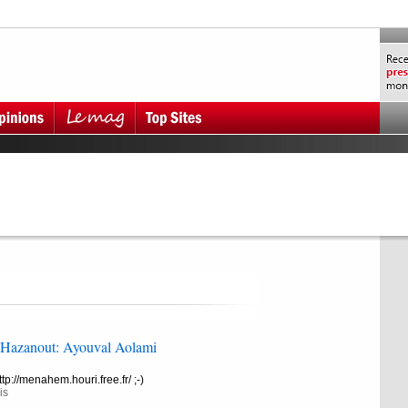
 Hazanout: Ayouval Aolami
http://menahem.houri.free.fr/ ;-)
is