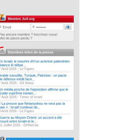
Membre Juif.org
Pas encore membre ? Inscrivez-vous!
Mot de passe perdu ?
Dernières infos de la presse
En Israël, le meurtre d\\\'un activiste palestinien
relance le débat...
7 Août 2026 -
Le Figaro
Arabie saoudite, Turquie, Pakistan : un pacte
de défense inédit face...
7 Août 2026 -
i24 News
Un média proche de l’opposition affirme que le
Guide suprême iranien...
7 Août 2026 -
Times of Israel
« La preuve que Netanyahou ne veut pas la
paix » : Israël continue de...
3 Août 2026 -
Le Figaro
Guerre au Moyen-Orient: un accord a été
trouvé entre Israël et le...
31 Juillet 2026 -
DHNet.be