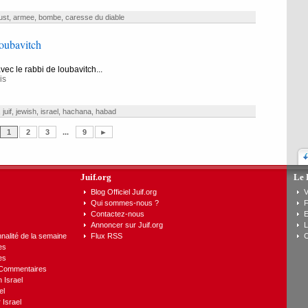
ust
,
armee
,
bombe
,
caresse du diable
oubavitch
vec le rabbi de loubavitch...
is
,
juif
,
jewish
,
israel
,
hachana
,
habad
1
2
3
...
9
►
Juif.org
Le 
Blog Officiel Juif.org
V
Qui sommes-nous ?
F
Contactez-nous
E
Annoncer sur Juif.org
L
nalité de la semaine
Flux RSS
C
es
es
 Commentaires
n Israel
el
 Israel