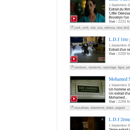
1 Septembre 2
Extrait du fil
'Little Odess
Brooklyn l'un
Vue :
2231 fo
york
,
york
,
war
,
usa
,
odessa
,
new
,
lord
L.D.J 1ère 
1 Septembre 2
Extrait d'un 
Vue :
2200 fo
sionistes
,
sionisme
,
reportage
,
ligue
,
jui
Mohamed Si
1 Septembre 2
Un homme en c
Un extrait d'
Mohamed...
Vue :
2206 fo
musulman
,
islamisme
,
islam
,
august
L.D.J 2ème 
1 Septembre 2
2ème extrait 