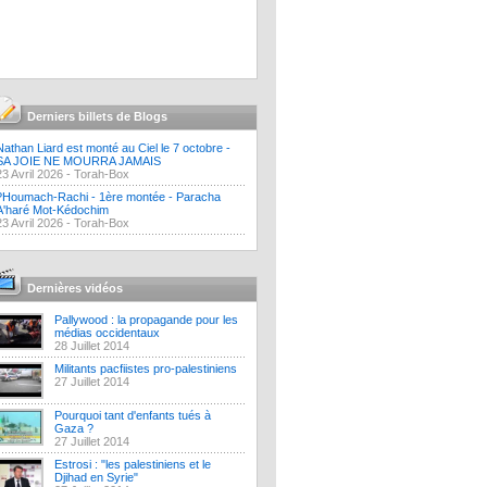
Derniers billets de Blogs
Nathan Liard est monté au Ciel le 7 octobre -
SA JOIE NE MOURRA JAMAIS
23 Avril 2026 -
Torah-Box
?Houmach-Rachi - 1ère montée - Paracha
A'haré Mot-Kédochim
23 Avril 2026 -
Torah-Box
Dernières vidéos
Pallywood : la propagande pour les
médias occidentaux
28 Juillet 2014
Militants pacfiistes pro-palestiniens
27 Juillet 2014
Pourquoi tant d'enfants tués à
Gaza ?
27 Juillet 2014
Estrosi : "les palestiniens et le
Djihad en Syrie"