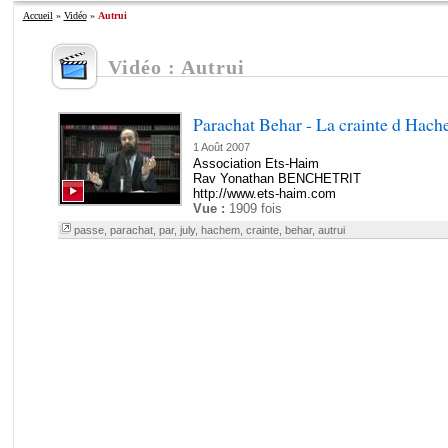
Accueil
»
Vidéo
»
Autrui
Vidéo : Autrui
Parachat Behar - La crainte d Hach
1 Août 2007
Association Ets-Haim
Rav Yonathan BENCHETRIT
http://www.ets-haim.com
Vue :
1909 fois
passe
,
parachat
,
par
,
july
,
hachem
,
crainte
,
behar
,
autrui