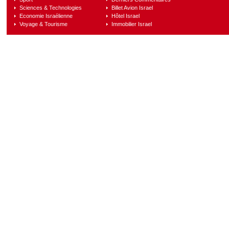
Sciences & Technologies
Billet Avion Israel
Economie Israélienne
Hôtel Israel
Voyage & Tourisme
Immobilier Israel