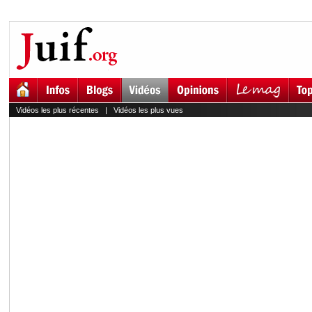
Vidéos les plus récentes
|
Vidéos les plus vues