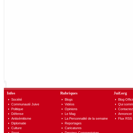
Infos
Rubriques
Juif.org
Société
Blogs
Blog Offici
Communauté Juive
Vidéos
Qui somm
Politique
Opinions
Contactez
Défense
Le Mag
Annoncer s
Antisémitisme
La Personnalité de la semaine
Flux RSS
Diplomatie
Reportages
Culture
Caricatures
Sport
Derniers Commentaires