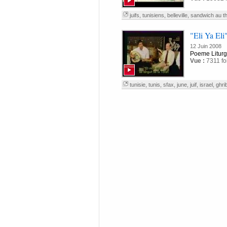
juifs
,
tunisiens
,
belleville
,
sandwich au t
"Eli Ya Eli
12 Juin 2008
Poeme Liturgi
Vue :
7311 fo
tunisie
,
tunis
,
sfax
,
june
,
juif
,
israel
,
ghri