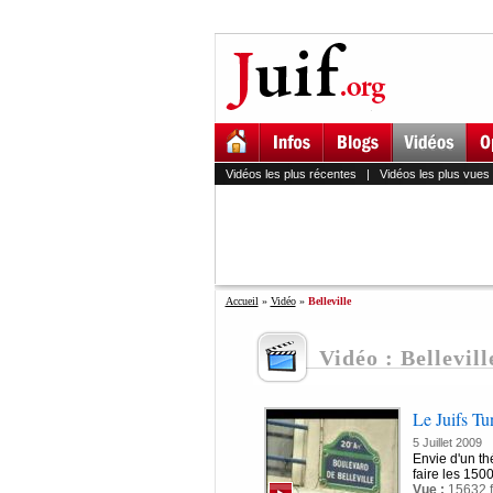
Vidéos les plus récentes
|
Vidéos les plus vues
Accueil
»
Vidéo
»
Belleville
Vidéo : Bellevill
Le Juifs Tun
5 Juillet 2009
Envie d'un t
faire les 150
Vue :
15632 f