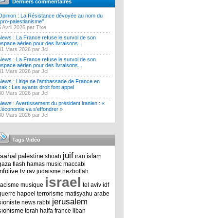
Derniers commentaires
Opinion : La Résistance dévoyée au nom du
‘’pro-palestianisme’’
5 Avril 2026 par Tixe
News : La France refuse le survol de son
espace aérien pour des livraisons...
31 Mars 2026 par Jcl
News : La France refuse le survol de son
espace aérien pour des livraisons...
31 Mars 2026 par Jcl
News : Litige de l’ambassade de France en
Irak : Les ayants droit font appel
30 Mars 2026 par Jcl
News : Avertissement du président iranien : «
L’économie va s’effondrer »
30 Mars 2026 par Jcl
Tags Vidéo
juif
tsahal
palestine
islam
shoah
iran
gaza
flash
hamas
music
maccabi
infolive.tv
rav
judaisme
hezbollah
israel
racisme
musique
tel aviv
idf
guerre
hapoel
terrorisme
matisyahu
arabe
jerusalem
sioniste
news
rabbi
sionisme
torah
haifa
france
liban