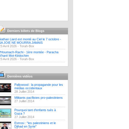
Derniers billets de Blogs
Nathan Liard est monté au Ciel le 7 octobre -
SA JOIE NE MOURRA JAMAIS
23 Avril 2026 -
Torah-Box
?Houmach-Rachi - 1ère montée - Paracha
A'haré Mot-Kédochim
23 Avril 2026 -
Torah-Box
Dernières vidéos
Pallywood : la propagande pour les
médias occidentaux
28 Juillet 2014
Militants pacfiistes pro-palestiniens
27 Juillet 2014
Pourquoi tant d'enfants tués à
Gaza ?
27 Juillet 2014
Estrosi : "les palestiniens et le
Djihad en Syrie"