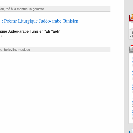
hon
,
thé à la menthe
,
la goulette
" : Poème Liturgique Judéo-arabe Tunisien
que Judéo-arabe Tunisien "Eli Yaeli"
·
is
·
ba
,
belleville
,
musique