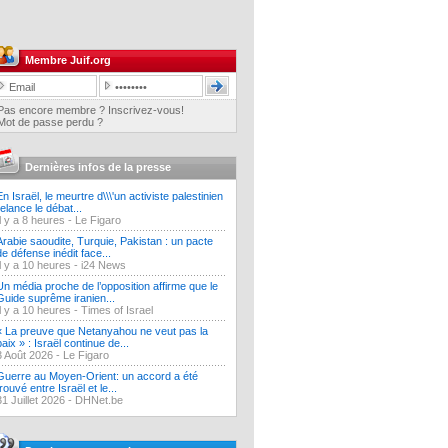
Membre Juif.org
Pas encore membre ? Inscrivez-vous!
Mot de passe perdu ?
Dernières infos de la presse
En Israël, le meurtre d\\\'un activiste palestinien
relance le débat...
Il y a 8 heures -
Le Figaro
Arabie saoudite, Turquie, Pakistan : un pacte
de défense inédit face...
Il y a 10 heures -
i24 News
Un média proche de l’opposition affirme que le
Guide suprême iranien...
Il y a 10 heures -
Times of Israel
« La preuve que Netanyahou ne veut pas la
paix » : Israël continue de...
3 Août 2026 -
Le Figaro
Guerre au Moyen-Orient: un accord a été
trouvé entre Israël et le...
31 Juillet 2026 -
DHNet.be