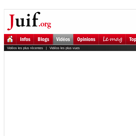
Vidéos les plus récentes
|
Vidéos les plus vues