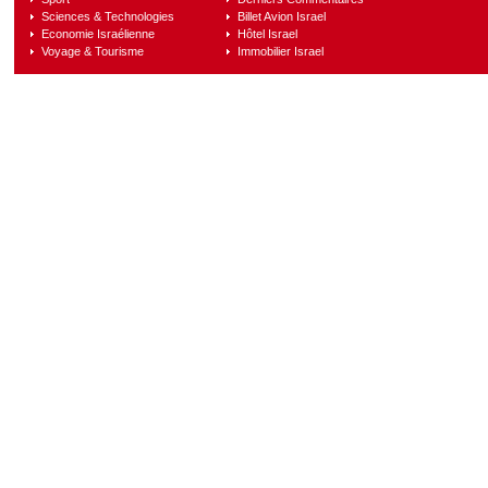
Sciences & Technologies
Billet Avion Israel
Economie Israélienne
Hôtel Israel
Voyage & Tourisme
Immobilier Israel