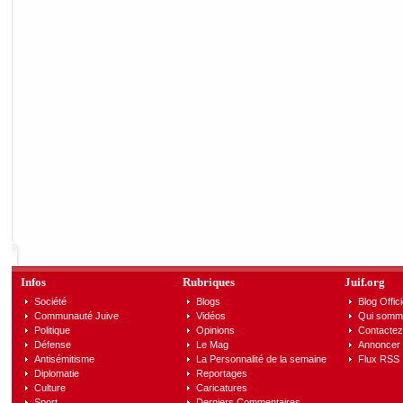
Infos
Rubriques
Juif.org
Société
Blogs
Blog Offici
Communauté Juive
Vidéos
Qui somm
Politique
Opinions
Contactez
Défense
Le Mag
Annoncer s
Antisémitisme
La Personnalité de la semaine
Flux RSS
Diplomatie
Reportages
Culture
Caricatures
Sport
Derniers Commentaires