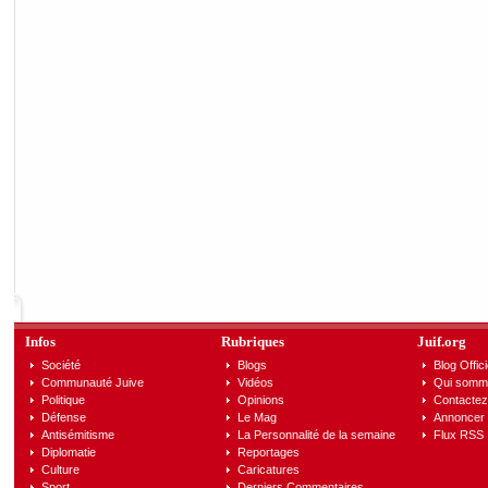
Infos
Rubriques
Juif.org
Société
Blogs
Blog Offici
Communauté Juive
Vidéos
Qui somm
Politique
Opinions
Contactez
Défense
Le Mag
Annoncer s
Antisémitisme
La Personnalité de la semaine
Flux RSS
Diplomatie
Reportages
Culture
Caricatures
Sport
Derniers Commentaires