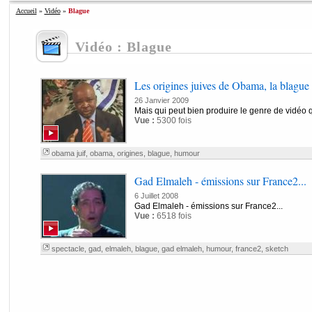
Accueil
»
Vidéo
»
Blague
Vidéo : Blague
Les origines juives de Obama, la blague 
26 Janvier 2009
Mais qui peut bien produire le genre de vidéo q
Vue :
5300 fois
obama juif
,
obama
,
origines
,
blague
,
humour
Gad Elmaleh - émissions sur France2...
6 Juillet 2008
Gad Elmaleh - émissions sur France2...
Vue :
6518 fois
spectacle
,
gad
,
elmaleh
,
blague
,
gad elmaleh
,
humour
,
france2
,
sketch