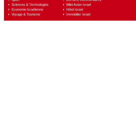
Sciences & Technologies
Billet Avion Israel
Economie Israélienne
Hôtel Israel
Voyage & Tourisme
Immobilier Israel