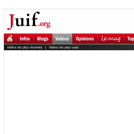
Vidéos les plus récentes
|
Vidéos les plus vues