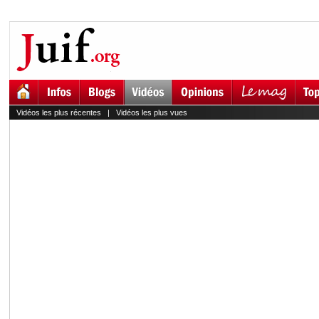
Vidéos les plus récentes
|
Vidéos les plus vues