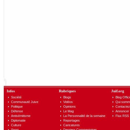
Infos
Rubriques
Juif.org
Société
Blogs
Blog Offici
Communauté Juive
Vidéos
Qui somm
Politique
Opinions
Contactez
Défense
Le Mag
Annoncer s
Antisémitisme
La Personnalité de la semaine
Flux RSS
Diplomatie
Reportages
Culture
Caricatures
Sport
Derniers Commentaires