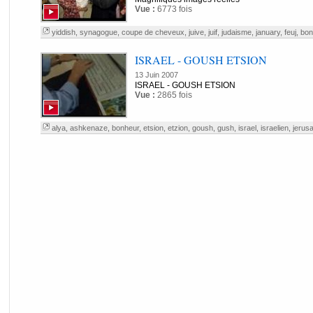
Vue :
6773 fois
yiddish
,
synagogue
,
coupe de cheveux
,
juive
,
juif
,
judaisme
,
january
,
feuj
,
bon
ISRAEL - GOUSH ETSION
13 Juin 2007
ISRAEL - GOUSH ETSION
Vue :
2865 fois
alya
,
ashkenaze
,
bonheur
,
etsion
,
etzion
,
goush
,
gush
,
israel
,
israelien
,
jerus