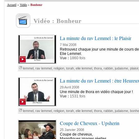
Accueil
»
Vidéo
»
Bonheur
Vidéo : Bonheur
La minute du rav Lemmel : le Plaisir
7 Mai 2008
Retrouvez chaque jour une minute de cours de
Elie Lemmel.
Vue :
1860 fois
lemmel
,
rav lemmel
,
religion
,
torah
,
elie lemmel
,
thora
,
rabbin
,
judaisme
,
plaisir
La minute du rav Lemmel : être Heureu
29 Avril 2008
Une minute de thora en vidéo chaque jour !
Vue :
1531 fois
lemmel
,
rav lemmel
,
religion
,
torah
,
elie lemmel
,
thora
,
rabbin
,
judaisme
,
bonhe
Coupe de Cheveux - Upsherin
25 Janvier 2008
Coupe de cheveux,
Magnifiques images réelles