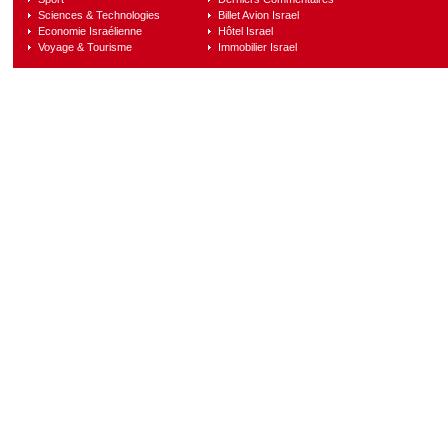
Sciences & Technologies
Billet Avion Israel
Economie Israélienne
Hôtel Israel
Voyage & Tourisme
Immobilier Israel