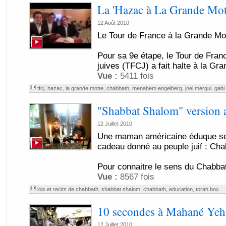
La 'Hazac à La Grande Mot
12 Août 2010
Le Tour de France à la Grande Mo
Pour sa 9e étape, le Tour de Fr
juives (TFCJ) a fait halte à la Gra
Vue :
5411 fois
tfcj
,
hazac
,
la grande motte
,
chabbath
,
menahem engelberg
,
joel mergui
,
gabi 
"Shabbat Shalom" version 
12 Juillet 2010
Une maman américaine éduque ses
cadeau donné au peuple juif : Cha
Pour connaitre le sens du Chabbat
Vue :
8567 fois
lois et recits de chabbath
,
shabbat shalom
,
chabbath
,
education
,
torah box
10 secondes à Mahané Yeh
12 Juillet 2010