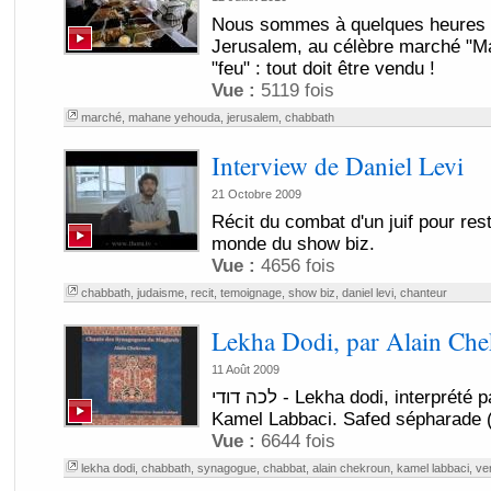
Nous sommes à quelques heures 
Jerusalem, au célèbre marché "Ma
"feu" : tout doit être vendu !
Vue :
5119 fois
marché
,
mahane yehouda
,
jerusalem
,
chabbath
Interview de Daniel Levi
21 Octobre 2009
Récit du combat d'un juif pour rest
monde du show biz.
Vue :
4656 fois
chabbath
,
judaisme
,
recit
,
temoignage
,
show biz
,
daniel levi
,
chanteur
Lekha Dodi, par Alain Ch
11 Août 2009
לכה דודי - Lekha dodi, interprété par Alain Chekroun et
Kamel Labbaci. Safed sépharade (
Vue :
6644 fois
lekha dodi
,
chabbath
,
synagogue
,
chabbat
,
alain chekroun
,
kamel labbaci
,
ve