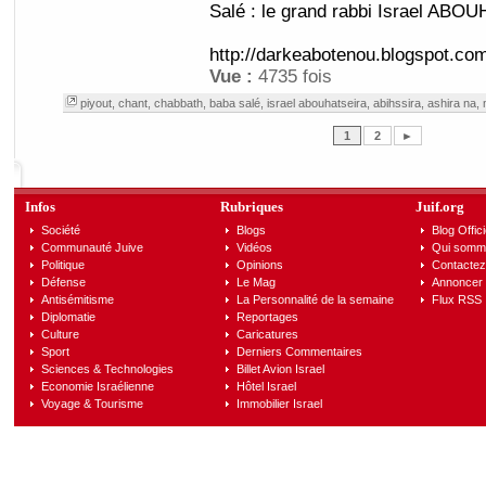
Salé : le grand rabbi Israel ABO
http://darkeabotenou.blogspot.co
Vue :
4735 fois
piyout
,
chant
,
chabbath
,
baba salé
,
israel abouhatseira
,
abihssira
,
ashira na
,
1
2
►
Infos
Rubriques
Juif.org
Société
Blogs
Blog Offici
Communauté Juive
Vidéos
Qui somm
Politique
Opinions
Contactez
Défense
Le Mag
Annoncer s
Antisémitisme
La Personnalité de la semaine
Flux RSS
Diplomatie
Reportages
Culture
Caricatures
Sport
Derniers Commentaires
Sciences & Technologies
Billet Avion Israel
Economie Israélienne
Hôtel Israel
Voyage & Tourisme
Immobilier Israel