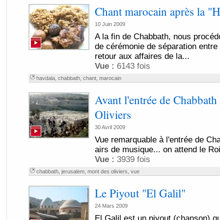
Chant marocain après la "H
10 Juin 2009
A la fin de Chabbath, nous procéd
de cérémonie de séparation entre c
retour aux affaires de la...
Vue :
6143 fois
havdala
,
chabbath
,
chant
,
marocain
Avant l'entrée de Chabbath
Oliviers
30 Avril 2009
Vue remarquable à l'entrée de Ch
airs de musique... on attend le Roi
Vue :
3939 fois
chabbath
,
jerusalem
,
mont des oliviers
,
vue
Le Piyout "El Galil"
24 Mars 2009
El Galil est un piyout (chanson) 