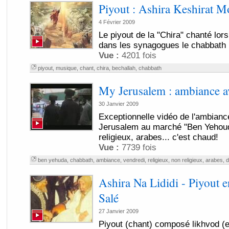
Piyout : Ashira Keshirat M
4 Février 2009
Le piyout de la "Chira" chanté lo
dans les synagogues le chabbath 
Vue :
4201 fois
piyout
,
musique
,
chant
,
chira
,
bechallah
,
chabbath
My Jerusalem : ambiance a
30 Janvier 2009
Exceptionnelle vidéo de l'ambian
Jerusalem au marché "Ben Yehouda
religieux, arabes... c'est chaud!
Vue :
7739 fois
ben yehuda
,
chabbath
,
ambiance
,
vendredi
,
religieux
,
non religieux
,
arabes
,
d
Ashira Na Lididi - Piyout 
Salé
27 Janvier 2009
Piyout (chant) composé likhvod (e