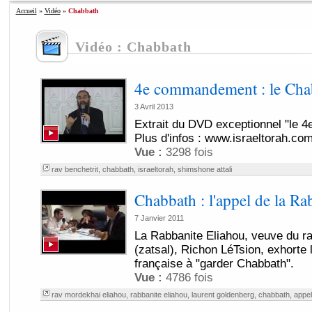
Accueil
»
Vidéo
»
Chabbath
Vidéo : Chabbath
4e commandement : le Cha
3 Avril 2013
Extrait du DVD exceptionnel "le
Plus d'infos : www.israeltorah.co
Vue :
3298 fois
rav benchetrit
,
chabbath
,
israeltorah
,
shimshone attali
Chabbath : l'appel de la Ra
7 Janvier 2011
La Rabbanite Eliahou, veuve du r
(zatsal), Richon LéTsion, exhorte 
française à "garder Chabbath".
Vue :
4786 fois
rav mordekhai eliahou
,
rabbanite eliahou
,
laurent goldenberg
,
chabbath
,
appel