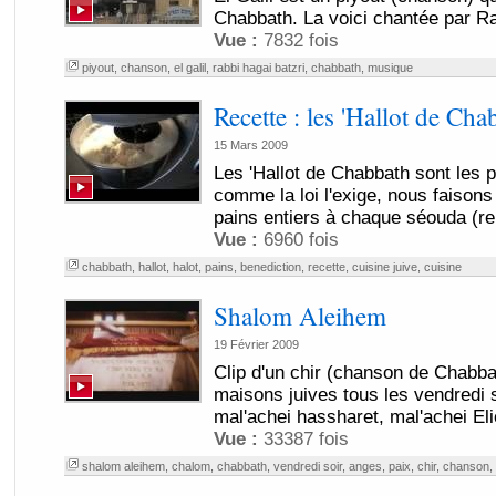
Chabbath. La voici chantée par Ra
Vue :
7832 fois
piyout
,
chanson
,
el galil
,
rabbi hagai batzri
,
chabbath
,
musique
Recette : les 'Hallot de Cha
15 Mars 2009
Les 'Hallot de Chabbath sont les 
comme la loi l'exige, nous faisons
pains entiers à chaque séouda (re
Vue :
6960 fois
chabbath
,
hallot
,
halot
,
pains
,
benediction
,
recette
,
cuisine juive
,
cuisine
Shalom Aleihem
19 Février 2009
Clip d'un chir (chanson de Chabba
maisons juives tous les vendredi 
mal'achei hassharet, mal'achei Elio
Vue :
33387 fois
shalom aleihem
,
chalom
,
chabbath
,
vendredi soir
,
anges
,
paix
,
chir
,
chanson
,