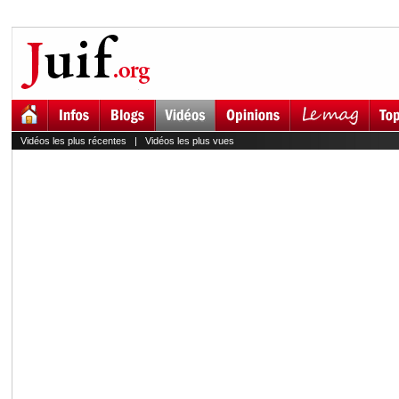
Vidéos les plus récentes
|
Vidéos les plus vues