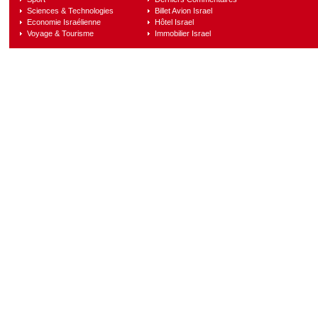
Sciences & Technologies
Billet Avion Israel
Economie Israélienne
Hôtel Israel
Voyage & Tourisme
Immobilier Israel