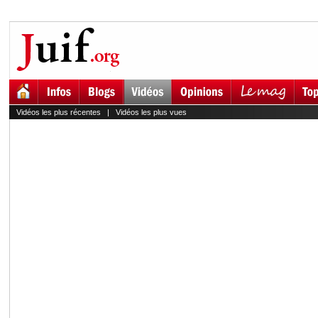
Vidéos les plus récentes
|
Vidéos les plus vues