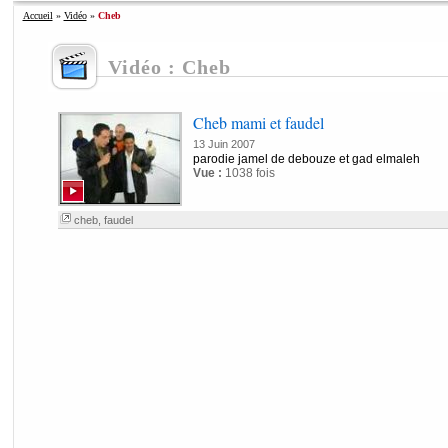
Accueil
»
Vidéo
»
Cheb
Vidéo : Cheb
Cheb mami et faudel
13 Juin 2007
parodie jamel de debouze et gad elmaleh
Vue :
1038 fois
cheb
,
faudel