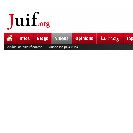
Vidéos les plus récentes
|
Vidéos les plus vues