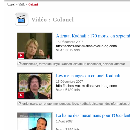
Accueil
»
Vidéo
»
Colonel
Vidéo : Colonel
Attentat Kadhafi : 170 morts, en septem
15 Décembre 2007
http://echos-vox-m-dias.over-blog.com/
Vue :
3679 fois
tortionnaire
,
terroriste
,
libye
,
kadhafi
,
dictateur
,
december
,
colonel
,
attentat
Les mensonges du colonel Kadhafi
15 Décembre 2007
http://echos-vox-m-dias.over-blog.com/
Vue :
5189 fois
tortionnaire
,
terroriste
,
mensonges
,
libye
,
kadhafi
,
dictateur
,
desinformation
,
d
La haine des musulmans pour l'Occiden
1 Août 2007
Vue :
2159 fois