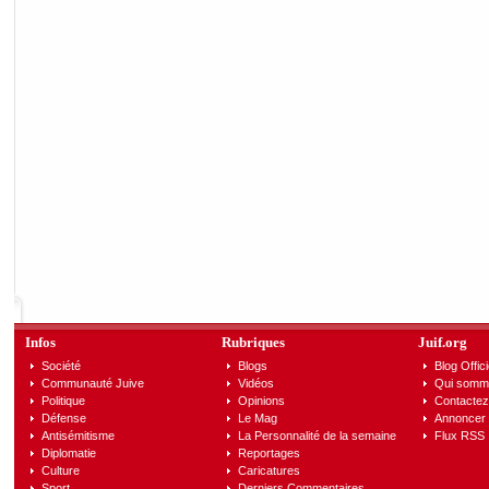
Infos
Rubriques
Juif.org
Société
Blogs
Blog Offici
Communauté Juive
Vidéos
Qui somm
Politique
Opinions
Contactez
Défense
Le Mag
Annoncer s
Antisémitisme
La Personnalité de la semaine
Flux RSS
Diplomatie
Reportages
Culture
Caricatures
Sport
Derniers Commentaires