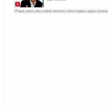
tripoli
,
sarkozy
,
libye
,
kadhafi
,
infirmieres
,
colonel
,
bulgares
,
august
,
musulma