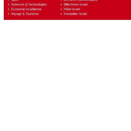
Sciences & Technologies
Billet Avion Israel
Economie Israélienne
Hôtel Israel
Voyage & Tourisme
Immobilier Israel