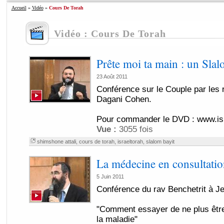
Accueil
»
Vidéo
»
Cours De Torah
Vidéo : Cours De Torah
Prête moi ta main : un Slal
23 Août 2011
Conférence sur le Couple par les
Dagani Cohen.
Pour commander le DVD : www.is
Vue :
3055 fois
shimshone attali
,
cours de torah
,
israeltorah
,
slalom bayit
La médecine en consultatio
5 Juin 2011
Conférence du rav Benchetrit à J
"Comment essayer de ne plus être
la maladie"