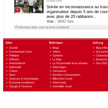
22 Août 2010
Soirée en reconnaissance au trava
organisateur depuis 5 ans de cou
avec plus de 20 rabbanim...
Vue :
3842 fois
shimshone attali
,
cours de torah
,
israeltorah
Infos
Rubriques
Juif.org
Société
Blogs
Blog Offici
Communauté Juive
Vidéos
Qui somm
Politique
Opinions
Contactez
Défense
Le Mag
Annoncer s
Antisémitisme
La Personnalité de la semaine
Flux RSS
Diplomatie
Reportages
Culture
Caricatures
Sport
Derniers Commentaires
Sciences & Technologies
Billet Avion Israel
Economie Israélienne
Hôtel Israel
Voyage & Tourisme
Immobilier Israel