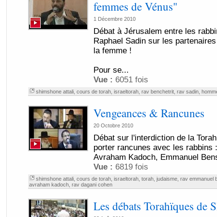
femmes de Vénus"
1 Décembre 2010
Débat à Jérusalem entre les rabbi
Raphael Sadin sur les partenaires
la femme !
Pour se...
Vue :
6051 fois
shimshone attali
,
cours de torah
,
israeltorah
,
rav benchetrit
,
rav sadin
,
homm
Vengeances & Rancunes
20 Octobre 2010
Débat sur l'interdiction de la Tora
porter rancunes avec les rabbins :
Avraham Kadoch, Emmanuel Bens
Vue :
6819 fois
shimshone attali
,
cours de torah
,
israeltorah
,
torah
,
judaisme
,
rav emmanuel 
avraham kadoch
,
rav dagani cohen
Les débats Torahïques de S