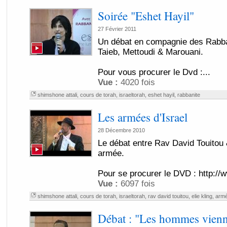
Soirée "Eshet Hayil"
27 Février 2011
Un débat en compagnie des Rabban
Taieb, Mettoudi & Marouani.
Pour vous procurer le Dvd :...
Vue :
4020 fois
shimshone attali
,
cours de torah
,
israeltorah
,
eshet hayil
,
rabbanite
Les armées d'Israel
28 Décembre 2010
Le débat entre Rav David Touitou &
armée.
Pour se procurer le DVD : http://
Vue :
6097 fois
shimshone attali
,
cours de torah
,
israeltorah
,
rav david touitou
,
elie kling
,
armé
Débat : "Les hommes vienn