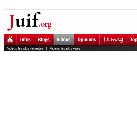
Vidéos les plus récentes
|
Vidéos les plus vues