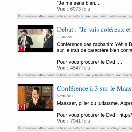
"Je me sens bien,...
Vue :
6073 fois
shimshone attali
,
cours de torah
,
israeltorah
,
rav benchetrit
,
medecine en cons
Débat : "Je suis coléreux e
12 Mai 2011
Conférence des rabbanim Yéhia Be
sur le trait de caractère bien conn
Pour vous procurer le Dvd :...
Vue :
4547 fois
shimshone attali
,
cours de torah
,
israeltorah
,
rav yehia benchetrit
,
rav david t
Conférence à 3 sur le Maas
5 Avril 2011
Maasser, pilier du judaïsme. Appr
Pour vous procurer le Dvd : http:
Vue :
7041 fois
shimshone attali
,
cours de torah
,
israeltorah
,
maasser
,
rav ron chaya
,
rav ha