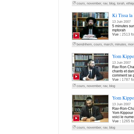
cours
,
november
,
rav
,
blog
,
torah
,
ethiq
Ki Tissa la
13 Juin 2007
5 minutes su
mptorah
Vue :
2513 fo
bendrihem
,
cours
,
march
,
minutes
,
mor
Yom Kippo
13 Juin 2007
Rav Ron Ch
chants et dan
comment se pr
Vue :
1787 fo
cours
,
november
,
rav
,
blog
Yom Kippou
13 Juin 2007
Rav-Ron-Ch
Yom Kippour 2
voici le numer
Vue :
1265 fo
cours
,
november
,
rav
,
blog