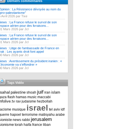
Derniers commentaires
Opinion : La Résistance dévoyée au nom du
‘’pro-palestianisme’’
5 Avril 2026 par Tixe
News : La France refuse le survol de son
espace aérien pour des livraisons...
31 Mars 2026 par Jcl
News : La France refuse le survol de son
espace aérien pour des livraisons...
31 Mars 2026 par Jcl
News : Litige de l’ambassade de France en
Irak : Les ayants droit font appel
30 Mars 2026 par Jcl
News : Avertissement du président iranien : «
L’économie va s’effondrer »
30 Mars 2026 par Jcl
Tags Vidéo
juif
tsahal
palestine
islam
shoah
iran
gaza
flash
hamas
music
maccabi
infolive.tv
rav
judaisme
hezbollah
israel
racisme
musique
tel aviv
idf
guerre
hapoel
terrorisme
matisyahu
arabe
jerusalem
sioniste
news
rabbi
sionisme
torah
haifa
france
liban