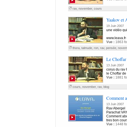
rav
,
november
,
cours
Yaakov et A
19 Juin 2007
une vidéo qui 
www.leava.fr 
Vue :
1863 fo
thora
,
talmude
,
ron
,
rav
,
pensée
,
novem
Le Choffar
13 Juin 2007
corus du rav
le Choffar d
Vue :
1881 fo
cours
,
november
,
rav
,
blog
Comment abo
13 Juin 2007
Rav Abergel
Parachat V
Comment abor
tres bon cours
Vue :
1448 fo