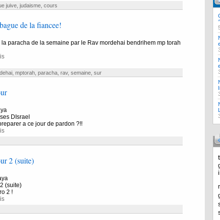
ue juive
,
judaisme
,
cours
 bague de la fiancee!
r la paracha de la semaine par le Rav mordehai bendrihem mp torah
is
dehai
,
mptorah
,
paracha
,
rav
,
semaine
,
sur
ur
aya
ses DIsrael
eparer a ce jour de pardon ?!!
is
r 2 (suite)
aya
 (suite)
o 2 !
is