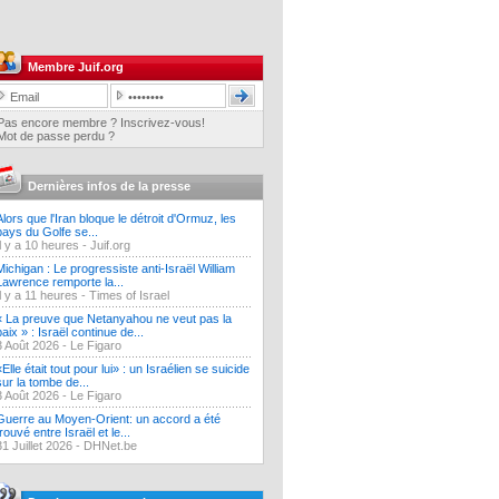
Membre Juif.org
Pas encore membre ? Inscrivez-vous!
Mot de passe perdu ?
Dernières infos de la presse
Alors que l'Iran bloque le détroit d'Ormuz, les
pays du Golfe se...
Il y a 10 heures -
Juif.org
Michigan : Le progressiste anti-Israël William
Lawrence remporte la...
Il y a 11 heures -
Times of Israel
« La preuve que Netanyahou ne veut pas la
paix » : Israël continue de...
3 Août 2026 -
Le Figaro
«Elle était tout pour lui» : un Israélien se suicide
sur la tombe de...
3 Août 2026 -
Le Figaro
Guerre au Moyen-Orient: un accord a été
trouvé entre Israël et le...
31 Juillet 2026 -
DHNet.be