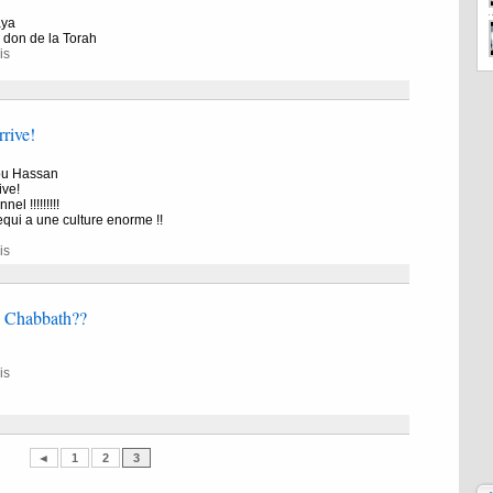
aya
 don de la Torah
is
rive!
you Hassan
ive!
el !!!!!!!!!
qui a une culture enorme !!
is
e Chabbath??
is
◄
1
2
3