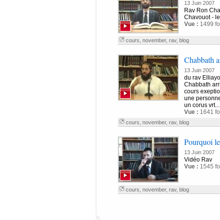
13 Juin 2007
Rav Ron Ch
Chavouot - le
Vue :
1499 fo
cours
,
november
,
rav
,
blog
Chabbath ar
13 Juin 2007
du rav Ellia
Chabbath arr
cours exeptionn
une personne
un corus vrt...
Vue :
1641 fo
cours
,
november
,
rav
,
blog
Pourquoi l
13 Juin 2007
Vidéo Rav
Vue :
1545 fo
cours
,
november
,
rav
,
blog