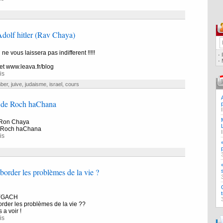
dolf hitler (Rav Chaya)
ne vous laissera pas indifferent !!!!!
·
·
et www.leava.fr/blog
is
ber
,
juive
,
judaisme
,
israel
,
cours
 de Roch haChana
 Ron Chaya
e Roch haChana
is
rder les problèmes de la vie ?
AYGACH
der les problèmes de la vie ??
 a voir !
is