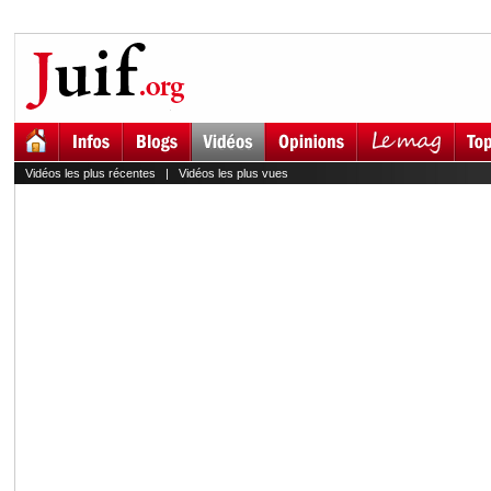
Vidéos les plus récentes
|
Vidéos les plus vues