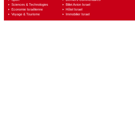
Sciences & Technologies
Billet Avion Israel
Economie Israélienne
Hôtel Israel
Voyage & Tourisme
Immobilier Israel