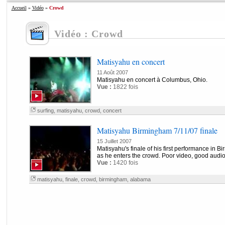
Accueil
»
Vidéo
»
Crowd
Vidéo : Crowd
Matisyahu en concert
11 Août 2007
Matisyahu en concert à Columbus, Ohio.
Vue :
1822 fois
surfing
,
matisyahu
,
crowd
,
concert
Matisyahu Birmingham 7/11/07 finale
15 Juillet 2007
Matisyahu's finale of his first performance in 
as he enters the crowd. Poor video, good audi
Vue :
1420 fois
matisyahu
,
finale
,
crowd
,
birmingham
,
alabama