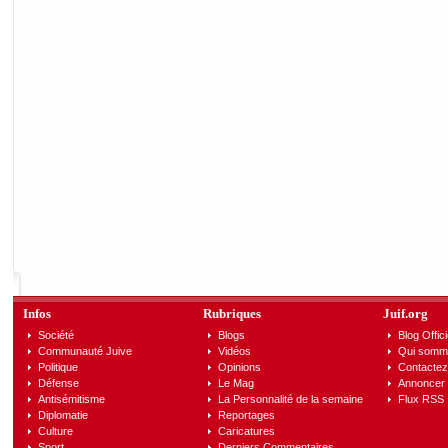
Infos
Rubriques
Juif.org
Société
Blogs
Blog Offici
Communauté Juive
Vidéos
Qui somm
Politique
Opinions
Contactez
Défense
Le Mag
Annoncer s
Antisémitisme
La Personnalité de la semaine
Flux RSS
Diplomatie
Reportages
Culture
Caricatures
Sport
Derniers Commentaires