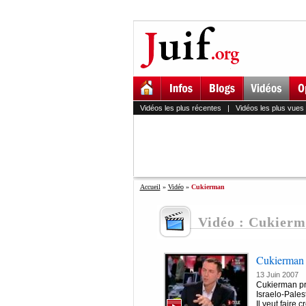
Vidéos les plus récentes
|
Vidéos les plus vues
Accueil
»
Vidéo
»
Cukierman
Vidéo : Cukier
Cukierman
13 Juin 2007
Cukierman prés
Israelo-Pales
Il veut faire c