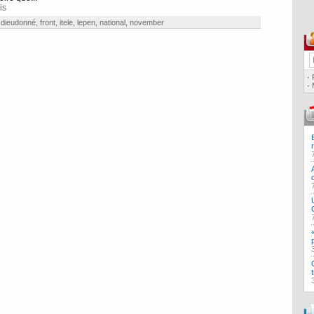
is
,
dieudonné
,
front
,
itele
,
lepen
,
national
,
november
·
·