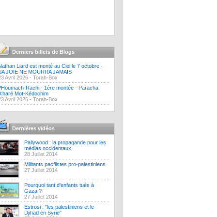
Derniers billets de Blogs
Nathan Liard est monté au Ciel le 7 octobre -
SA JOIE NE MOURRA JAMAIS
23 Avril 2026 -
Torah-Box
?Houmach-Rachi - 1ère montée - Paracha
A'haré Mot-Kédochim
23 Avril 2026 -
Torah-Box
Dernières vidéos
Pallywood : la propagande pour les
médias occidentaux
28 Juillet 2014
Militants pacfiistes pro-palestiniens
27 Juillet 2014
Pourquoi tant d'enfants tués à
Gaza ?
27 Juillet 2014
Estrosi : "les palestiniens et le
Djihad en Syrie"