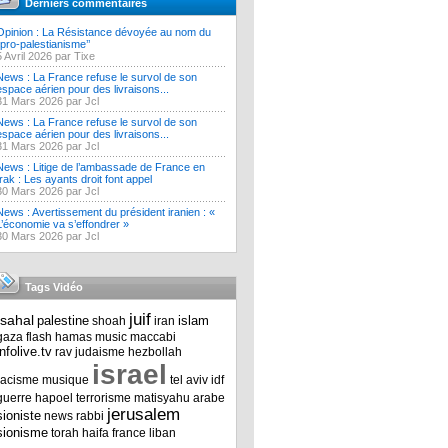
Derniers commentaires
Opinion : La Résistance dévoyée au nom du
‘’pro-palestianisme’’
5 Avril 2026 par Tixe
News : La France refuse le survol de son
espace aérien pour des livraisons...
31 Mars 2026 par Jcl
News : La France refuse le survol de son
espace aérien pour des livraisons...
31 Mars 2026 par Jcl
News : Litige de l’ambassade de France en
Irak : Les ayants droit font appel
30 Mars 2026 par Jcl
News : Avertissement du président iranien : «
L’économie va s’effondrer »
30 Mars 2026 par Jcl
Tags Vidéo
juif
tsahal
palestine
islam
shoah
iran
gaza
flash
hamas
music
maccabi
infolive.tv
rav
judaisme
hezbollah
israel
racisme
musique
tel aviv
idf
guerre
hapoel
terrorisme
matisyahu
arabe
jerusalem
sioniste
news
rabbi
sionisme
torah
haifa
france
liban