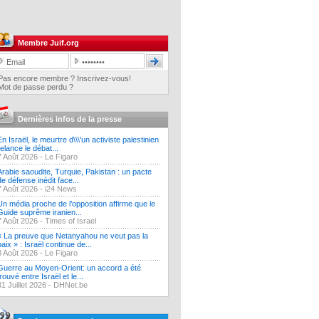
Membre Juif.org
Pas encore membre ? Inscrivez-vous!
Mot de passe perdu ?
Dernières infos de la presse
En Israël, le meurtre d\\\'un activiste palestinien
relance le débat...
7 Août 2026 -
Le Figaro
Arabie saoudite, Turquie, Pakistan : un pacte
de défense inédit face...
7 Août 2026 -
i24 News
Un média proche de l’opposition affirme que le
Guide suprême iranien...
7 Août 2026 -
Times of Israel
« La preuve que Netanyahou ne veut pas la
paix » : Israël continue de...
3 Août 2026 -
Le Figaro
Guerre au Moyen-Orient: un accord a été
trouvé entre Israël et le...
31 Juillet 2026 -
DHNet.be