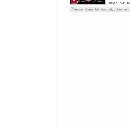
Vue :
1945 fo
antisemitisme
,
bbr
,
bourget
,
cukierman