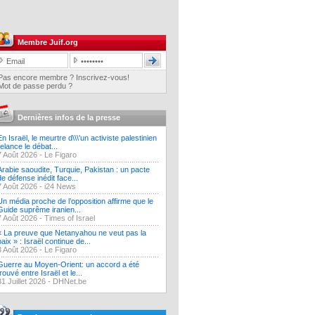
Membre Juif.org
Pas encore membre ? Inscrivez-vous!
Mot de passe perdu ?
Dernières infos de la presse
En Israël, le meurtre d\\\'un activiste palestinien
relance le débat...
7 Août 2026 -
Le Figaro
Arabie saoudite, Turquie, Pakistan : un pacte
de défense inédit face...
7 Août 2026 -
i24 News
Un média proche de l’opposition affirme que le
Guide suprême iranien...
7 Août 2026 -
Times of Israel
« La preuve que Netanyahou ne veut pas la
paix » : Israël continue de...
3 Août 2026 -
Le Figaro
Guerre au Moyen-Orient: un accord a été
trouvé entre Israël et le...
31 Juillet 2026 -
DHNet.be