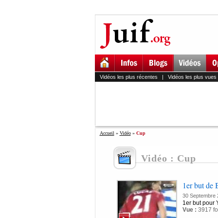
Vidéos les plus récentes
|
Vidéos les plus vues
Accueil
»
Vidéo
»
Cup
Vidéo : Cup
1er but de 
30 Septembre 
1er but pour 
Vue :
3917 fo