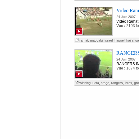
Vidéo Ram
24 Juin 2007
Vidéo Ramat
Vue :
2103 fo
ramat
,
maccabi
,
israel
,
hapoel
,
haifa
,
ga
RANGERS
24 Juin 2007
RANGERS IN
Vue :
1674 fo
winning
,
uefa
,
stage
,
rangers
,
ibrox
,
gr