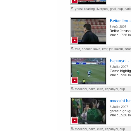
yossi
,
reading
,
liverpool
,
goal
,
cup
,
carl
Beitar Jeru
5 Août 2007
Beitar Jerusa
Vue :
1728 fo
toto
,
soccer
,
sava
,
kfar
,
jerusalem
,
israe
Espanyol - 
5 Juillet 2007
Game highlig
Vue :
1590 fo
maccabi
,
haifa
,
eufa
,
espanyol
,
cup
maccabi hai
5 Juillet 2007
game highlig
Vue :
1526 fo
maccabi
,
haifa
,
eufa
,
espanyol
,
cup