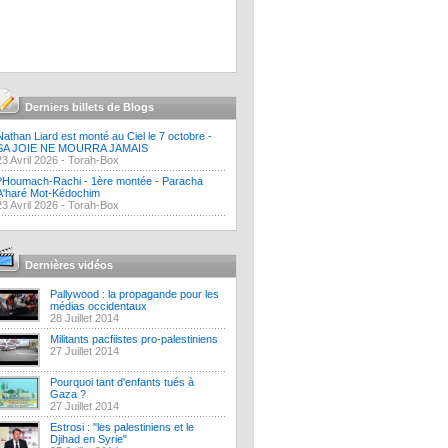
Derniers billets de Blogs
Nathan Liard est monté au Ciel le 7 octobre -
SA JOIE NE MOURRA JAMAIS
23 Avril 2026 -
Torah-Box
?Houmach-Rachi - 1ère montée - Paracha
A'haré Mot-Kédochim
23 Avril 2026 -
Torah-Box
Dernières vidéos
Pallywood : la propagande pour les
médias occidentaux
28 Juillet 2014
Militants pacfiistes pro-palestiniens
27 Juillet 2014
Pourquoi tant d'enfants tués à
Gaza ?
27 Juillet 2014
Estrosi : "les palestiniens et le
Djihad en Syrie"