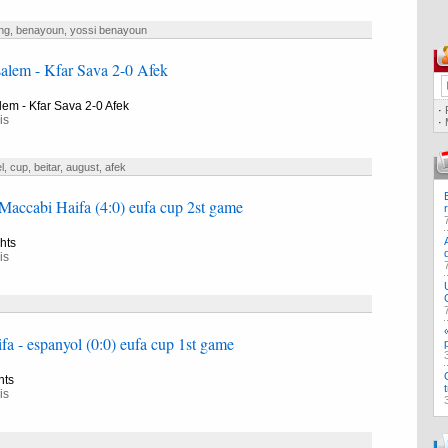
ing
,
benayoun
,
yossi benayoun
salem - Kfar Sava 2-0 Afek
lem - Kfar Sava 2-0 Afek
·
is
·
l
,
cup
,
beitar
,
august
,
afek
Maccabi Haifa (4:0) eufa cup 2st game
hts
is
fa - espanyol (0:0) eufa cup 1st game
hts
is