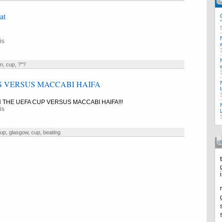
at
is
n
,
cup
,
?"?
 VERSUS MACCABI HAIFA
 THE UEFA CUP VERSUS MACCABI HAIFA!!!
is
oup
,
glasgow
,
cup
,
beating