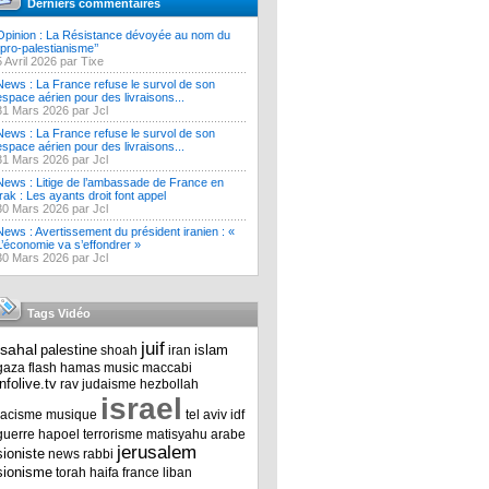
Derniers commentaires
Opinion : La Résistance dévoyée au nom du
‘’pro-palestianisme’’
5 Avril 2026 par Tixe
News : La France refuse le survol de son
espace aérien pour des livraisons...
31 Mars 2026 par Jcl
News : La France refuse le survol de son
espace aérien pour des livraisons...
31 Mars 2026 par Jcl
News : Litige de l’ambassade de France en
Irak : Les ayants droit font appel
30 Mars 2026 par Jcl
News : Avertissement du président iranien : «
L’économie va s’effondrer »
30 Mars 2026 par Jcl
Tags Vidéo
juif
tsahal
palestine
islam
shoah
iran
gaza
flash
hamas
music
maccabi
infolive.tv
rav
judaisme
hezbollah
israel
racisme
musique
tel aviv
idf
guerre
hapoel
terrorisme
matisyahu
arabe
jerusalem
sioniste
news
rabbi
sionisme
torah
haifa
france
liban