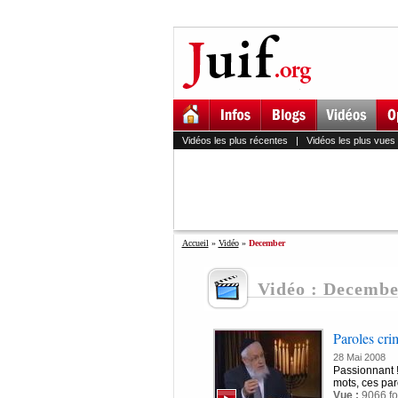
Vidéos les plus récentes
|
Vidéos les plus vues
Accueil
»
Vidéo
»
December
Vidéo : Decembe
Paroles cri
28 Mai 2008
Passionnant !
mots, ces par
Vue :
9066 fo