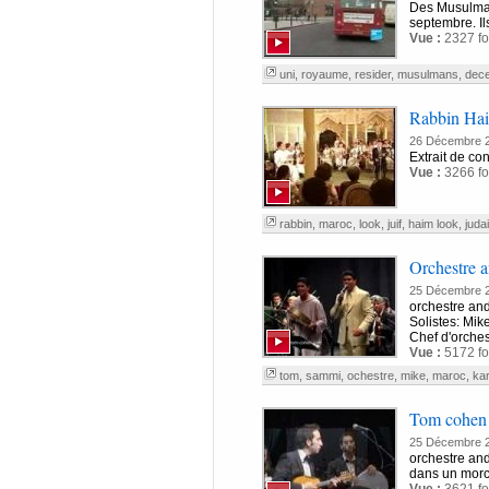
Des Musulmans
septembre. Il
Vue :
2327 fo
uni
,
royaume
,
resider
,
musulmans
,
dec
Rabbin Haim
26 Décembre 
Extrait de c
Vue :
3266 fo
rabbin
,
maroc
,
look
,
juif
,
haim look
,
juda
Orchestre 
25 Décembre 
orchestre and
Solistes: Mi
Chef d'orche
Vue :
5172 fo
tom
,
sammi
,
ochestre
,
mike
,
maroc
,
ka
Tom cohen -
25 Décembre 
orchestre and
dans un morc