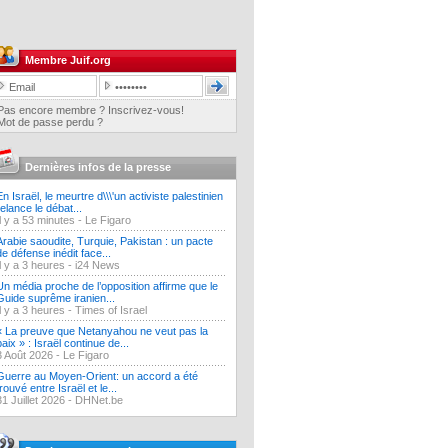
Membre Juif.org
Pas encore membre ? Inscrivez-vous!
Mot de passe perdu ?
Dernières infos de la presse
En Israël, le meurtre d\\\'un activiste palestinien
relance le débat...
Il y a 53 minutes -
Le Figaro
Arabie saoudite, Turquie, Pakistan : un pacte
de défense inédit face...
Il y a 3 heures -
i24 News
Un média proche de l’opposition affirme que le
Guide suprême iranien...
Il y a 3 heures -
Times of Israel
« La preuve que Netanyahou ne veut pas la
paix » : Israël continue de...
3 Août 2026 -
Le Figaro
Guerre au Moyen-Orient: un accord a été
trouvé entre Israël et le...
31 Juillet 2026 -
DHNet.be