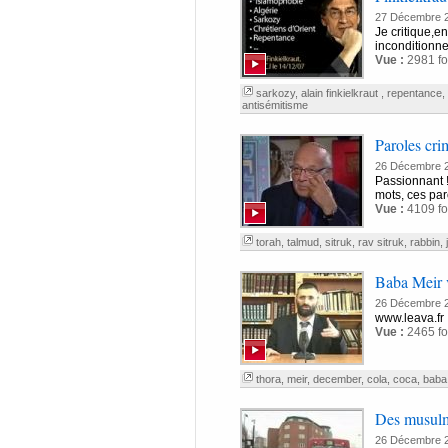
27 Décembre 
Je critique,e
inconditionne
Vue :
2981 fo
sarkozy
,
alain finkielkraut
,
repentance
,
antisémitisme
Paroles cri
26 Décembre 
Passionnant !
mots, ces par
Vue :
4109 fo
torah
,
talmud
,
sitruk
,
rav sitruk
,
rabbin
,
Baba Meir 
26 Décembre 
www.leava.fr
Vue :
2465 fo
thora
,
meir
,
december
,
cola
,
coca
,
baba
Des musulma
26 Décembre 