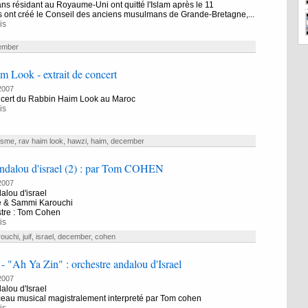
 résidant au Royaume-Uni ont quitté l'Islam après le 11
s ont créé le Conseil des anciens musulmans de Grande-Bretagne,...
is
ember
 Look - extrait de concert
2007
oncert du Rabbin Haim Look au Maroc
is
isme
,
rav haim look
,
hawzi
,
haim
,
december
andalou d'israel (2) : par Tom COHEN
2007
alou d'israel
ke & Sammi Karouchi
stre : Tom Cohen
is
rouchi
,
juif
,
israel
,
december
,
cohen
 "Ah Ya Zin" : orchestre andalou d'Israel
2007
alou d'Israel
eau musical magistralement interpreté par Tom cohen