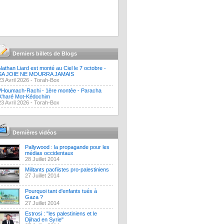
Derniers billets de Blogs
Nathan Liard est monté au Ciel le 7 octobre -
SA JOIE NE MOURRA JAMAIS
23 Avril 2026 -
Torah-Box
?Houmach-Rachi - 1ère montée - Paracha
A'haré Mot-Kédochim
23 Avril 2026 -
Torah-Box
Dernières vidéos
Pallywood : la propagande pour les
médias occidentaux
28 Juillet 2014
Militants pacfiistes pro-palestiniens
27 Juillet 2014
Pourquoi tant d'enfants tués à
Gaza ?
27 Juillet 2014
Estrosi : "les palestiniens et le
Djihad en Syrie"