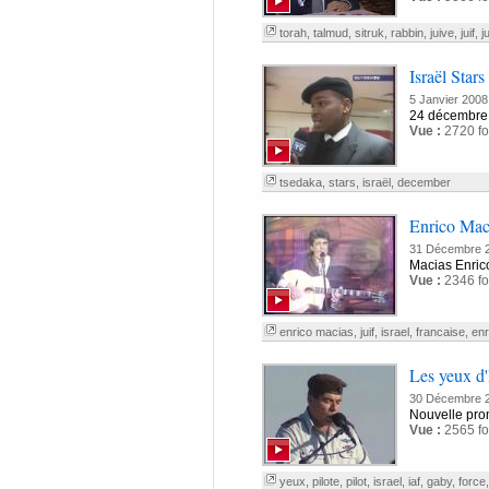
torah
,
talmud
,
sitruk
,
rabbin
,
juive
,
juif
,
j
Israël Sta
5 Janvier 2008
24 décembre
Vue :
2720 fo
tsedaka
,
stars
,
israël
,
december
Enrico Maci
31 Décembre 
Macias Enrico
Vue :
2346 fo
enrico macias
,
juif
,
israel
,
francaise
,
enr
Les yeux d'
30 Décembre 
Nouvelle prom
Vue :
2565 fo
yeux
,
pilote
,
pilot
,
israel
,
iaf
,
gaby
,
force