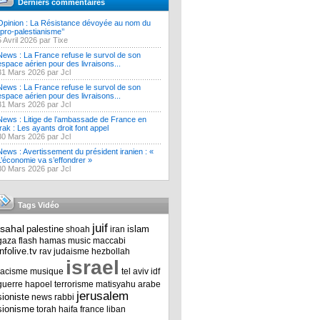
Derniers commentaires
Opinion : La Résistance dévoyée au nom du
‘’pro-palestianisme’’
5 Avril 2026 par Tixe
News : La France refuse le survol de son
espace aérien pour des livraisons...
31 Mars 2026 par Jcl
News : La France refuse le survol de son
espace aérien pour des livraisons...
31 Mars 2026 par Jcl
News : Litige de l’ambassade de France en
Irak : Les ayants droit font appel
30 Mars 2026 par Jcl
News : Avertissement du président iranien : «
L’économie va s’effondrer »
30 Mars 2026 par Jcl
Tags Vidéo
juif
tsahal
palestine
islam
shoah
iran
gaza
flash
hamas
music
maccabi
infolive.tv
rav
judaisme
hezbollah
israel
racisme
musique
tel aviv
idf
guerre
hapoel
terrorisme
matisyahu
arabe
jerusalem
sioniste
news
rabbi
sionisme
torah
haifa
france
liban