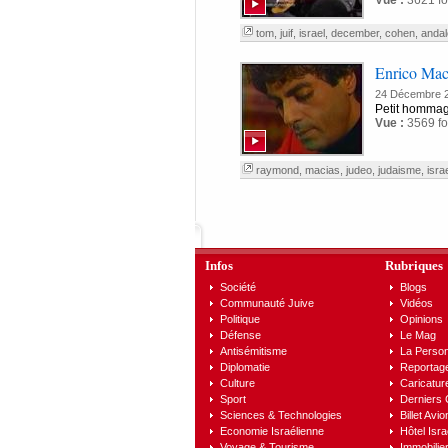
Vue :
3621 fo
tom
,
juif
,
israel
,
december
,
cohen
,
andal
Enrico Ma
24 Décembre 
Petit homma
Vue :
3569 fo
raymond
,
macias
,
judeo
,
judaisme
,
isra
Infos
Rubriques
Société
Blogs
Communauté Juive
Vidéos
Politique
Opinions
Défense
Le Mag
Antisémitisme
La Person
Diplomatie
Reportag
Culture
Caricatur
Sport
Derniers
Sciences & Technologies
Billet Avio
Economie Israélienne
Hôtel Isra
Voyage & Tourisme
Immobilier