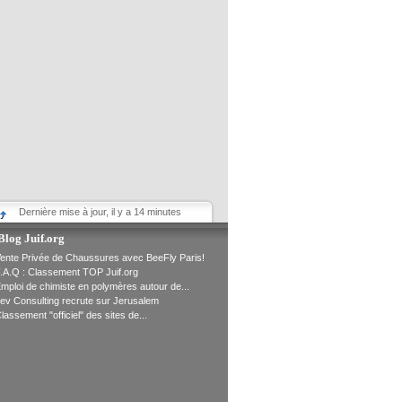
Dernière mise à jour, il y a 14 minutes
Blog Juif.org
ente Privée de Chaussures avec BeeFly Paris!
.A.Q : Classement TOP Juif.org
mploi de chimiste en polymères autour de...
ev Consulting recrute sur Jerusalem
lassement "officiel" des sites de...