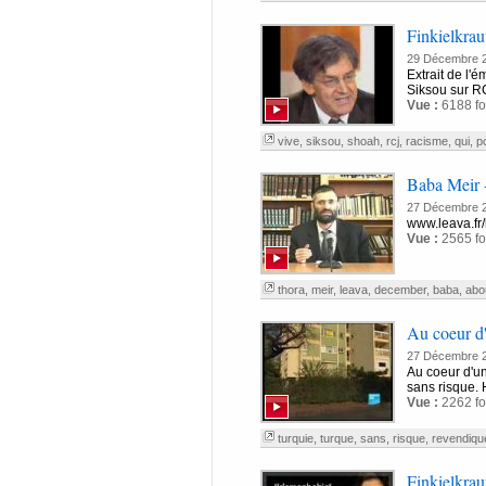
Finkielkrau
29 Décembre 
Extrait de l'
Siksou sur RC
Vue :
6188 fo
vive
,
siksou
,
shoah
,
rcj
,
racisme
,
qui
,
p
Baba Meir 
27 Décembre 
www.leava.fr/
Vue :
2565 fo
thora
,
meir
,
leava
,
december
,
baba
,
abo
Au coeur d
27 Décembre 
Au coeur d'un
sans risque. 
Vue :
2262 fo
turquie
,
turque
,
sans
,
risque
,
revendiqu
Finkielkraut