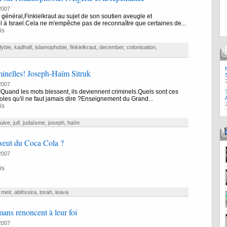
2007
n général,Finkielkraut au sujet de son soutien aveugle et
l à Israel.Cela ne m'empêche pas de reconnaître que certaines de...
is
lybie
,
kadhafi
,
islamophobie
,
finkielkraut
,
december
,
colonisation
,
minelles! Joseph-Haïm Sitruk
2007
Quand les mots blessent, ils deviennent criminels.Quels sont ces
oles qu'il ne faut jamais dire ?Enseignement du Grand...
is
juive
,
juif
,
judaïsme
,
joseph
,
haïm
veut du Coca Cola ?
2007
is
 meir
,
abihssira
,
torah
,
leava
ns renoncent à leur foi
2007