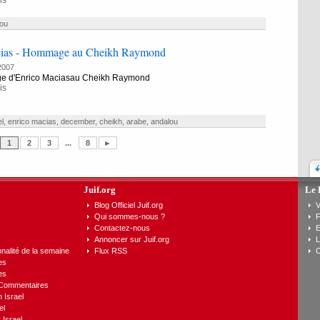
is
ou
cias - Hommage au Cheikh Raymond
2007
ge d'Enrico Maciasau Cheikh Raymond
is
el
,
enrico macias
,
december
,
cheikh
,
arabe
,
andalou
1
2
3
...
8
►
Juif.org
Le 
Blog Officiel Juif.org
V
Qui sommes-nous ?
F
Contactez-nous
E
Annoncer sur Juif.org
L
nalité de la semaine
Flux RSS
C
es
es
 Commentaires
n Israel
el
 Israel