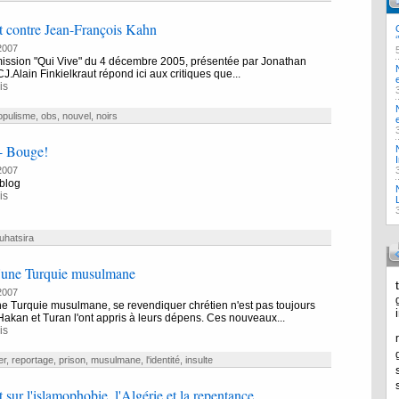
t contre Jean-François Kahn
2007
émission "Qui Vive" du 4 décembre 2005, présentée par Jonathan
J.Alain Finkielkraut répond ici aux critiques que...
is
opulisme
,
obs
,
nouvel
,
noirs
- Bouge!
2007
blog
is
uhatsira
'une Turquie musulmane
2007
e Turquie musulmane, se revendiquer chrétien n'est pas toujours
Hakan et Turan l'ont appris à leurs dépens. Ces nouveaux...
is
er
,
reportage
,
prison
,
musulmane
,
l'identité
,
insulte
 sur l'islamophobie, l'Algérie et la repentance