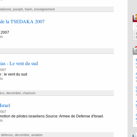
udaïsme
,
joseph
,
haïm
,
enseignement
rs de la TSEDAKA 2007
 2007
·
is
·
as - Le vent du sud
2007
 : le vent du sud
is
ico
,
december
,
chanson
Israel
2007
otion de pilotes israeliens.Source: Armee de Defense d'Israel.
is
,
defense
,
december
,
aviation