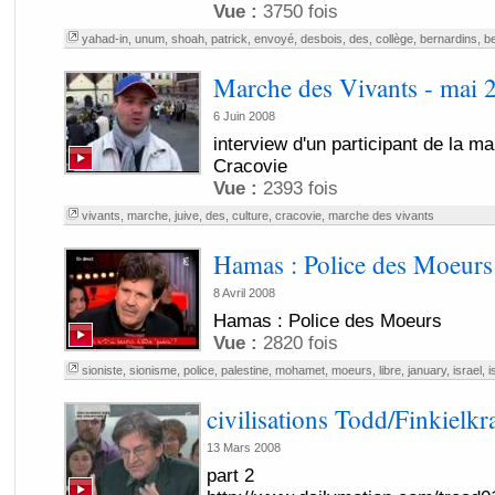
Vue :
3750 fois
yahad-in
,
unum
,
shoah
,
patrick
,
envoyé
,
desbois
,
des
,
collège
,
bernardins
,
be
Marche des Vivants - mai 
6 Juin 2008
interview d'un participant de la m
Cracovie
Vue :
2393 fois
vivants
,
marche
,
juive
,
des
,
culture
,
cracovie
,
marche des vivants
Hamas : Police des Moeurs
8 Avril 2008
Hamas : Police des Moeurs
Vue :
2820 fois
sioniste
,
sionisme
,
police
,
palestine
,
mohamet
,
moeurs
,
libre
,
january
,
israel
,
i
civilisations Todd/Finkielkr
13 Mars 2008
part 2