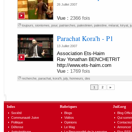
26 Juillet 2007
Vue :
2366 fois
toujours
,
sionismes
,
pour
,
patriarches
,
palestinien
,
palestine
,
méarat
,
kiryat
,
j
Parachat Kora'h - P1
13 Juillet 2007
Association Ets-Haim
Rav Yonathan BENCHETRIT
http://www.ets-haim.com
Vue :
1769 fois
recherche
,
parachat
,
kora'h
,
july
,
honneurs
,
des
1
2
►
Infos
Rubriques
Juif.org
Société
Blogs
Blog Offici
Communauté Juive
Vidéos
Qui somm
Politique
Opinions
Contactez
Défense
Le Mag
Annoncer s
Antisémitisme
La Personnalité de la semaine
Flux RSS