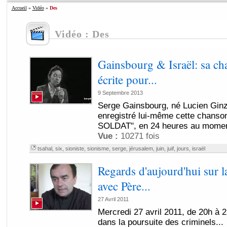
Accueil
»
Vidéo
»
Des
Vidéo : Des
Gainsbourg & Israël: sa ch
écrite pour...
9 Septembre 2013
Serge Gainsbourg, né Lucien Ginzb
enregistré lui-même cette chans
SOLDAT", en 24 heures au moment 
Vue :
10271 fois
tsahal
,
six
,
sioniste
,
sionisme
,
serge
,
jérusalem
,
juin
,
juif
,
jours
,
israël
Regards d'aujourd'hui sur l
avec Père...
27 Avril 2011
Mercredi 27 avril 2011, de 20h à 
dans la poursuite des criminels...