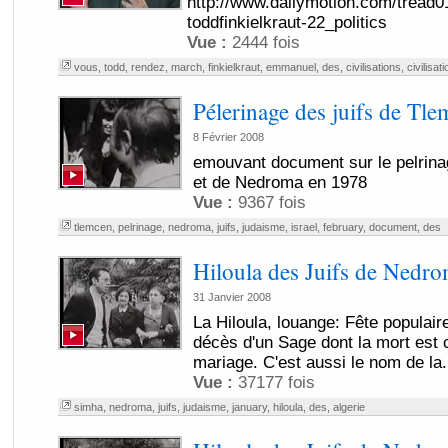
http://www.dailymotion.com/tread01/
toddfinkielkraut-22_politics
Vue :
2444 fois
vous
,
todd
,
rendez
,
march
,
finkielkraut
,
emmanuel
,
des
,
civilisations
,
civilisati
Pélerinage des juifs de Tl
8 Février 2008
emouvant document sur le pelrina
et de Nedroma en 1978
Vue :
9367 fois
tlemcen
,
pelrinage
,
nedroma
,
juifs
,
judaisme
,
israel
,
february
,
document
,
des
Hiloula des Juifs de Nedro
31 Janvier 2008
La Hiloula, louange: Fête populaire
décès d'un Sage dont la mort est
mariage. C'est aussi le nom de la.
Vue :
37177 fois
simha
,
nedroma
,
juifs
,
judaisme
,
january
,
hiloula
,
des
,
algerie