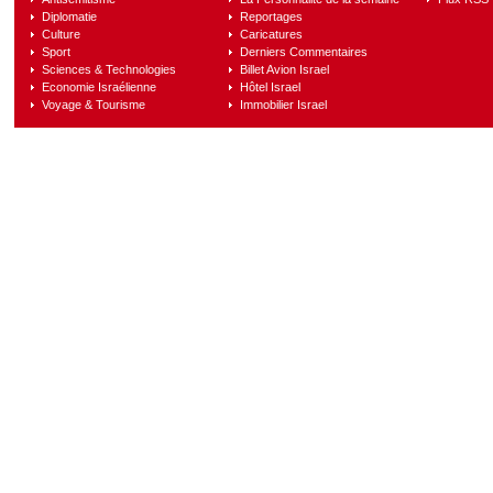
Diplomatie
Reportages
Culture
Caricatures
Sport
Derniers Commentaires
Sciences & Technologies
Billet Avion Israel
Economie Israélienne
Hôtel Israel
Voyage & Tourisme
Immobilier Israel