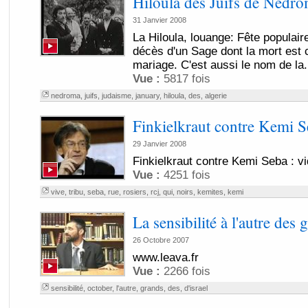
Hiloula des Juifs de Nedro
31 Janvier 2008
La Hiloula, louange: Fête populaire
décès d'un Sage dont la mort est
mariage. C'est aussi le nom de la.
Vue :
5817 fois
nedroma
,
juifs
,
judaisme
,
january
,
hiloula
,
des
,
algerie
Finkielkraut contre Kemi 
29 Janvier 2008
Finkielkraut contre Kemi Seba : vi
Vue :
4251 fois
vive
,
tribu
,
seba
,
rue
,
rosiers
,
rcj
,
qui
,
noirs
,
kemites
,
kemi
La sensibilité à l'autre des 
26 Octobre 2007
www.leava.fr
Vue :
2266 fois
sensibilité
,
october
,
l'autre
,
grands
,
des
,
d'israel