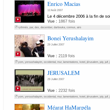
Enrico Macias
12 Août 2007
Le 4 décembre 2006 à la fin de so
Vue :
1867 fois
rythmés
,
par
,
des
,
december
,
darbouka
,
connus
,
airs
Bonei Yerushalayim
29 Juillet 2007
Vue :
2119 fois
yom
,
yeroushalayim
,
occidental
,
mur
,
lamentations
,
kotel
,
jérusalem
,
july
,
juif
,
JERUSALEM
29 Juillet 2007
Vue :
2232 fois
yom
,
yeroushalayim
,
occidental
,
mur
,
lamentations
,
kotel
,
jérusalem
,
july
,
juif
,
Méarat HaMarpéla