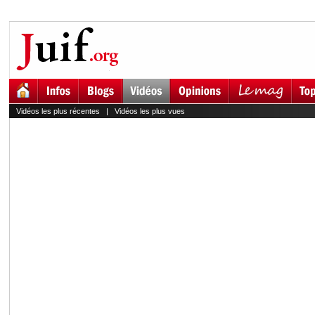
Vidéos les plus récentes
|
Vidéos les plus vues