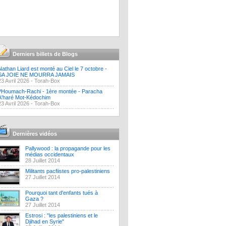
Derniers billets de Blogs
Nathan Liard est monté au Ciel le 7 octobre -
SA JOIE NE MOURRA JAMAIS
23 Avril 2026 -
Torah-Box
?Houmach-Rachi - 1ère montée - Paracha
A'haré Mot-Kédochim
23 Avril 2026 -
Torah-Box
Dernières vidéos
Pallywood : la propagande pour les
médias occidentaux
28 Juillet 2014
Militants pacfiistes pro-palestiniens
27 Juillet 2014
Pourquoi tant d'enfants tués à
Gaza ?
27 Juillet 2014
Estrosi : "les palestiniens et le
Djihad en Syrie"