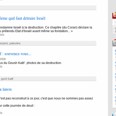
irme quil faut détruire Israël
ndamne Israël à la destruction. Ce chapitre (du Coran) déclare la
·
u prétendu Etat d'Israël avant même sa fondation... »
·
ois
erpent
,
palestine
 : souvenez-vous...
2008
 du Goush Katif : photos de sa destruction.
is
,
gush katif
a lanou
n'est pas reconstruit à ce jour, c'est que nous ne sommes pas assez
ur cette journée de deuil :
is