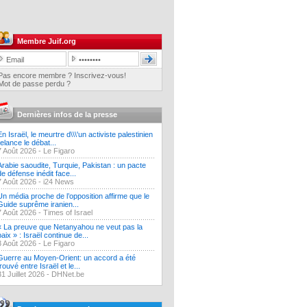
Membre Juif.org
Pas encore membre ? Inscrivez-vous!
Mot de passe perdu ?
Dernières infos de la presse
En Israël, le meurtre d\\\'un activiste palestinien
relance le débat...
7 Août 2026 -
Le Figaro
Arabie saoudite, Turquie, Pakistan : un pacte
de défense inédit face...
7 Août 2026 -
i24 News
Un média proche de l’opposition affirme que le
Guide suprême iranien...
7 Août 2026 -
Times of Israel
« La preuve que Netanyahou ne veut pas la
paix » : Israël continue de...
3 Août 2026 -
Le Figaro
Guerre au Moyen-Orient: un accord a été
trouvé entre Israël et le...
31 Juillet 2026 -
DHNet.be