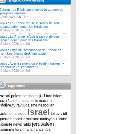
Derniers commentaires
Opinion : La Résistance dévoyée au nom du
‘’pro-palestianisme’’
5 Avril 2026 par Tixe
News : La France refuse le survol de son
espace aérien pour des livraisons...
31 Mars 2026 par Jcl
News : La France refuse le survol de son
espace aérien pour des livraisons...
31 Mars 2026 par Jcl
News : Litige de l’ambassade de France en
Irak : Les ayants droit font appel
30 Mars 2026 par Jcl
News : Avertissement du président iranien : «
L’économie va s’effondrer »
30 Mars 2026 par Jcl
Tags Vidéo
juif
tsahal
palestine
islam
shoah
iran
gaza
flash
hamas
music
maccabi
infolive.tv
rav
judaisme
hezbollah
israel
racisme
musique
tel aviv
idf
guerre
hapoel
terrorisme
matisyahu
arabe
jerusalem
sioniste
news
rabbi
sionisme
torah
haifa
france
liban