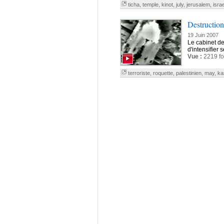
ticha
,
temple
,
kinot
,
july
,
jerusalem
,
israe
Destruction
19 Juin 2007
Le cabinet de
d'intensifier 
Vue :
2219 fo
terroriste
,
roquette
,
palestinien
,
may
,
ka