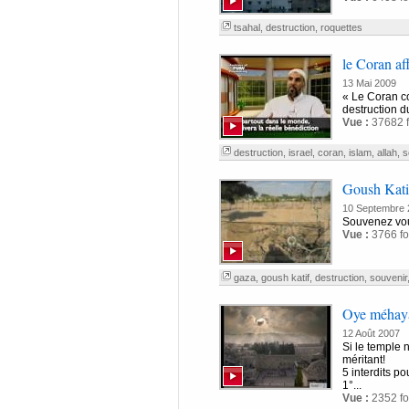
tsahal
,
destruction
,
roquettes
le Coran aff
13 Mai 2009
« Le Coran co
destruction d
Vue :
37682 f
destruction
,
israel
,
coran
,
islam
,
allah
,
s
Goush Katif
10 Septembre 
Souvenez vous
Vue :
3766 fo
gaza
,
goush katif
,
destruction
,
souvenir
Oye méhay
12 Août 2007
Si le temple 
méritant!
5 interdits po
1°...
Vue :
2352 fo