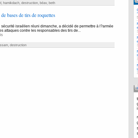
l
,
hamikdach
,
destruction
,
béav
,
beth
 de bases de tirs de roquettes
 sécurité israélien réuni dimanche, a décidé de permettre à l?armée
ses attaques contre les responsables des tirs de...
is
ssam
,
destruction