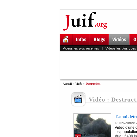
Vidéos les plus récentes
|
Vidéos les plus vues
Accueil
»
Vidéo
»
Destruction
Vidéo : Destruct
Tsahal détr
18 Novembre 
Vidéo d'une d
les population
Vue :
6408 fo