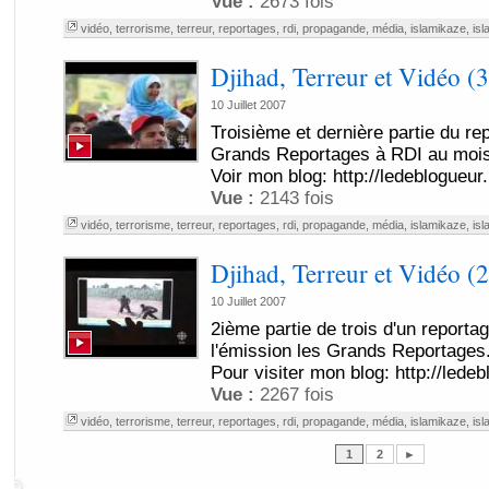
Vue :
2673 fois
vidéo
,
terrorisme
,
terreur
,
reportages
,
rdi
,
propagande
,
média
,
islamikaze
,
isl
Djihad, Terreur et Vidéo (3
10 Juillet 2007
Troisième et dernière partie du r
Grands Reportages à RDI au mois 
Voir mon blog: http://ledeblogueur
Vue :
2143 fois
vidéo
,
terrorisme
,
terreur
,
reportages
,
rdi
,
propagande
,
média
,
islamikaze
,
isl
Djihad, Terreur et Vidéo (2
10 Juillet 2007
2ième partie de trois d'un reporta
l'émission les Grands Reportages
Pour visiter mon blog: http://lede
Vue :
2267 fois
vidéo
,
terrorisme
,
terreur
,
reportages
,
rdi
,
propagande
,
média
,
islamikaze
,
isl
1
2
►