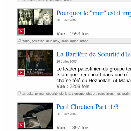
Pourquoi le "mur" est il im
26 Juillet 2007
Vue :
1553 fois
tsahal
,
palestine
,
mur
,
may
,
israel
,
djihad
,
arabe
La Barrière de Sécurité d'Is
26 Juillet 2007
Le leader palestinien du groupe ter
Islamique" reconnaît dans une réc
chaîne télé du Hezbollah, Al Manar
Vue :
2209 fois
terrosite
,
terreur
,
sécurité
,
sioniste
,
sionisme
,
sharon
,
palestinien
,
mur
,
israël
,
Peril Chretien Part :1/3
26 Juillet 2007
Vue :
1897 fois