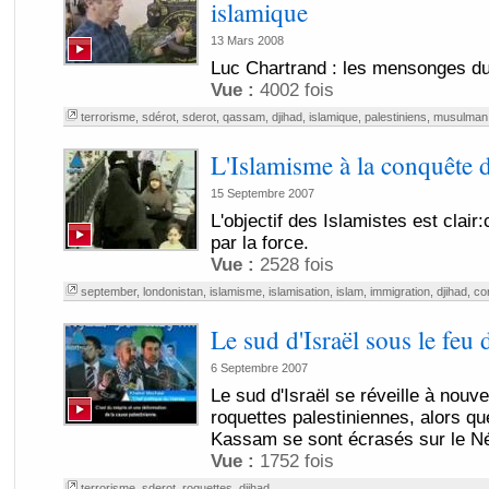
islamique
13 Mars 2008
Luc Chartrand : les mensonges du
Vue :
4002 fois
terrorisme
,
sdérot
,
sderot
,
qassam
,
djihad
,
islamique
,
palestiniens
,
musulman
L'Islamisme à la conquête
15 Septembre 2007
L'objectif des Islamistes est clair:
par la force.
Vue :
2528 fois
september
,
londonistan
,
islamisme
,
islamisation
,
islam
,
immigration
,
djihad
,
co
Le sud d'Israël sous le feu 
6 Septembre 2007
Le sud d'Israël se réveille à nou
roquettes palestiniennes, alors qu
Kassam se sont écrasés sur le Né
Vue :
1752 fois
terrorisme
,
sderot
,
roquettes
,
djihad