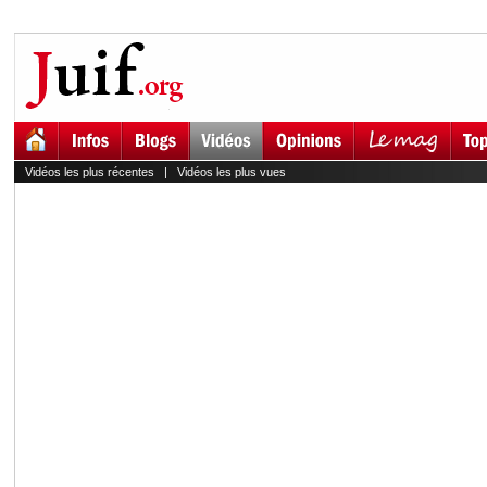
Vidéos les plus récentes
|
Vidéos les plus vues