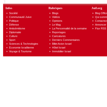
Infos
Rubriques
Juif.org
Société
Blogs
Blog Offici
Communauté Juive
Vidéos
Qui somm
Politique
Opinions
Contactez
Défense
Le Mag
Annoncer s
Antisémitisme
La Personnalité de la semaine
Flux RSS
Diplomatie
Reportages
Culture
Caricatures
Sport
Derniers Commentaires
Sciences & Technologies
Billet Avion Israel
Economie Israélienne
Hôtel Israel
Voyage & Tourisme
Immobilier Israel