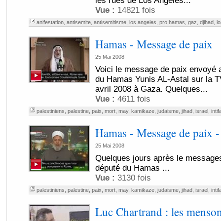
les rues de Los Angeles...
Vue :
14821 fois
anifestation
,
antisemite
,
antisemitisme
,
los angeles
,
pro hamas
,
gaz
,
djihad
,
l
Hamas - Message de paix
25 Mai 2008
Voici le message de paix envoyé 
du Hamas Yunis AL-Astal sur la T
avril 2008 à Gaza. Quelques...
Vue :
4611 fois
palestiniens
,
palestine
,
paix
,
mort
,
may
,
kamikaze
,
judaisme
,
jihad
,
israel
,
inti
Hamas - Message de paix -
25 Mai 2008
Quelques jours après le messages
député du Hamas ...
Vue :
3130 fois
palestiniens
,
palestine
,
paix
,
mort
,
may
,
kamikaze
,
judaisme
,
jihad
,
israel
,
inti
Luc Chartrand : les menso