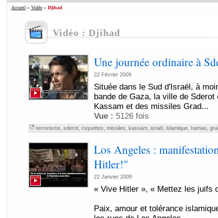
Accueil
»
Vidéo
»
Djihad
Vidéo : Djihad
Une journée ordinaire à Sder
22 Février 2009
Située dans le Sud d'Israël, à moi
bande de Gaza, la ville de Sderot 
Kassam et des missiles Grad...
Vue :
5126 fois
terrorisme
,
sderot
,
roquettes
,
missiles
,
kassam
,
israël
,
islamique
,
hamas
,
gra
Los Angeles : manifestation
Hitler!"
22 Janvier 2009
« Vive Hitler », « Mettez les juifs
Paix, amour et tolérance islamiqu