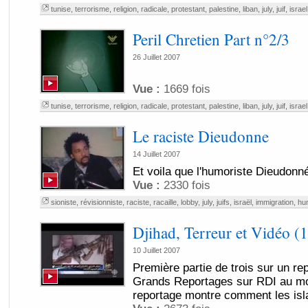
tunise
,
terrorisme
,
religion
,
radicale
,
protestant
,
palestine
,
liban
,
july
,
juif
,
israel
Peril Chretien Part n°2/3
26 Juillet 2007
Vue :
1669 fois
tunise
,
terrorisme
,
religion
,
radicale
,
protestant
,
palestine
,
liban
,
july
,
juif
,
israel
Le raciste Dieudonne
14 Juillet 2007
Et voila que l'humoriste Dieudonn
Vue :
2330 fois
sioniste
,
révisionniste
,
raciste
,
racaille
,
lobby
,
july
,
juifs
,
israël
,
immigration
,
hu
Djihad, Terreur et Vidéo (1
10 Juillet 2007
Première partie de trois sur un re
Grands Reportages sur RDI au moi
reportage montre comment les isla