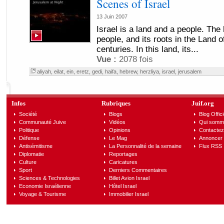
Scenes of Israel
13 Juin 2007
Israel is a land and a people. The 
people, and its roots in the Land 
centuries. In this land, its...
Vue :
2078 fois
aliyah
,
eilat
,
ein
,
eretz
,
gedi
,
haifa
,
hebrew
,
herzliya
,
israel
,
jerusalem
Infos
Rubriques
Juif.org
Société
Blogs
Blog Offici
Communauté Juive
Vidéos
Qui somm
Politique
Opinions
Contactez
Défense
Le Mag
Annoncer s
Antisémitisme
La Personnalité de la semaine
Flux RSS
Diplomatie
Reportages
Culture
Caricatures
Sport
Derniers Commentaires
Sciences & Technologies
Billet Avion Israel
Economie Israélienne
Hôtel Israel
Voyage & Tourisme
Immobilier Israel