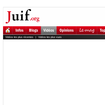
Vidéos les plus récentes
|
Vidéos les plus vues