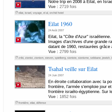
Notre trip en 2008 à Eilat, en Israe
Vue :
2719 fois
eilat
,
israel
,
voyage
,
el al
,
orchid hotel
Eilat 1960
24 Août 2007
Eilat, la "Côte d'Azur" israélienne.
Images d'archives d'une grande rare
datant de 1960, restaurées grâce à
Vue :
2799 fois
zribi
,
zionist
,
zionism
,
steven
,
spielberg
,
sioniste
,
sionisme
,
sebbane
,
jewish
,
Tsahal veille sur Eilat
24 Juin 2007
En étroite collaboration avec la po
frontière, l'armée s'emploie jour et
frontière israélo-égyptienne. Sur le
Vue :
1852 fois
frontière
,
eilat
,
défense