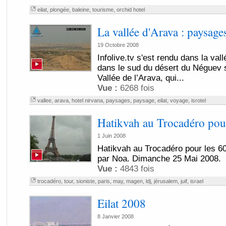
eilat
,
plongée
,
baleine
,
tourisme
,
orchid hotel
La vallée d'Arava : paysage
19 Octobre 2008
Infolive.tv s'est rendu dans la val
dans le sud du désert du Néguev su
Vallée de l’Arava, qui...
Vue :
6268 fois
vallee
,
arava
,
hotel nirvana
,
paysages
,
paysage
,
eilat
,
voyage
,
isrotel
Hatikvah au Trocadéro pour 
1 Juin 2008
Hatikvah au Trocadéro pour les 60
par Noa. Dimanche 25 Mai 2008.
Vue :
4843 fois
trocadéro
,
tour
,
sioniste
,
paris
,
may
,
magen
,
ldj
,
jérusalem
,
juif
,
israel
Eilat 2008
8 Janvier 2008