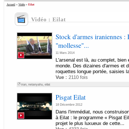
Accueil
»
Vidéo
»
Eilat
Vidéo : Eilat
Stock d'armes iraniennes : I
"mollesse"...
11 Mars 2014
L'arsenal est là, au complet, bie
monde. Des dizaines d'armes et d
roquettes longue portée, saisies la
Vue :
2110 fois
iran
,
netanyahu
,
eilat
Pisgat Eilat
18 Décembre 2012
Dans l'immédiat, nous construiso
à Eilat : le programme « Pisgat Eil
projet le plus luxueux de cette...