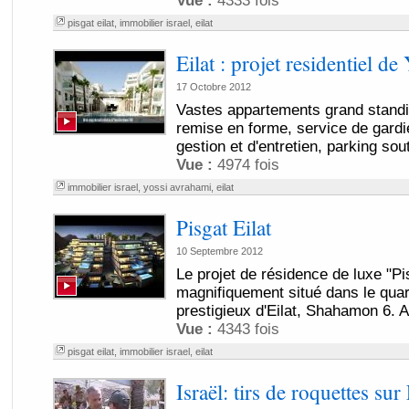
Vue :
4333 fois
pisgat eilat
,
immobilier israel
,
eilat
Eilat : projet residentiel d
17 Octobre 2012
Vastes appartements grand standin
remise en forme, service de gardi
gestion et d'entretien, parking sout
Vue :
4974 fois
immobilier israel
,
yossi avrahami
,
eilat
Pisgat Eilat
10 Septembre 2012
Le projet de résidence de luxe "Pis
magnifiquement situé dans le quart
prestigieux d'Eilat, Shahamon 6. A
Vue :
4343 fois
pisgat eilat
,
immobilier israel
,
eilat
Israël: tirs de roquettes sur