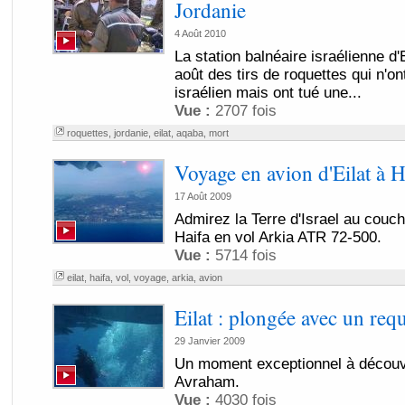
Jordanie
4 Août 2010
La station balnéaire israélienne d'
août des tirs de roquettes qui n'on
israélien mais ont tué une...
Vue :
2707 fois
roquettes
,
jordanie
,
eilat
,
aqaba
,
mort
Voyage en avion d'Eilat à H
17 Août 2009
Admirez la Terre d'Israel au couche
Haifa en vol Arkia ATR 72-500.
Vue :
5714 fois
eilat
,
haifa
,
vol
,
voyage
,
arkia
,
avion
Eilat : plongée avec un requ
29 Janvier 2009
Un moment exceptionnel à découvri
Avraham.
Vue :
4030 fois