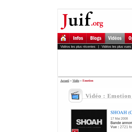
Vidéos les plus récentes
|
Vidéos les plus vues
Accueil
»
Vidéo
»
Emotion
Vidéo : Emotion
SHOAH (Cl
17 Mai 2008
Bande annon
Vue :
2721 fo