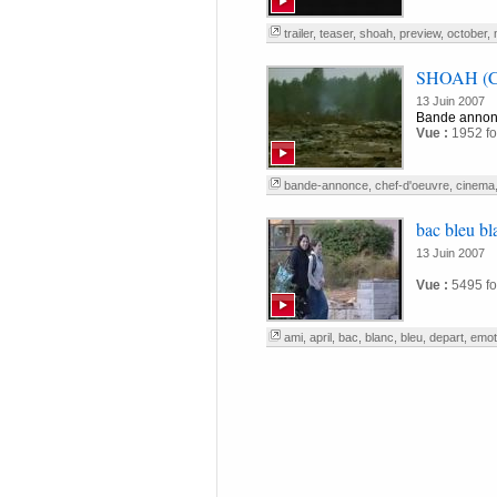
trailer
,
teaser
,
shoah
,
preview
,
october
,
SHOAH (Cl
13 Juin 2007
Bande annon
Vue :
1952 fo
bande-annonce
,
chef-d'oeuvre
,
cinema
bac bleu bl
13 Juin 2007
Vue :
5495 fo
ami
,
april
,
bac
,
blanc
,
bleu
,
depart
,
emot