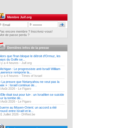
Membre Juif.org
Pas encore membre ? Inscrivez-vous!
Mot de passe perdu ?
Dernières infos de la presse
Alors que l'Iran bloque le détroit d'Ormuz, les
pays du Golfe se...
Il y a 4 heures -
Juif.org
Michigan : Le progressiste anti-Israël William
Lawrence remporte la...
Il y a 4 heures -
Times of Israel
« La preuve que Netanyahou ne veut pas la
paix » : Israël continue de...
3 Août 2026 -
Le Figaro
«Elle était tout pour lui» : un Israélien se suicide
sur la tombe de...
3 Août 2026 -
Le Figaro
Guerre au Moyen-Orient: un accord a été
trouvé entre Israël et le...
31 Juillet 2026 -
DHNet.be