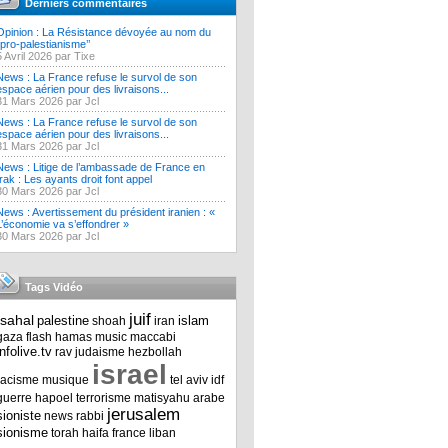
Derniers commentaires
Opinion : La Résistance dévoyée au nom du
‘’pro-palestianisme’’
5 Avril 2026 par Tixe
News : La France refuse le survol de son
espace aérien pour des livraisons...
31 Mars 2026 par Jcl
News : La France refuse le survol de son
espace aérien pour des livraisons...
31 Mars 2026 par Jcl
News : Litige de l’ambassade de France en
Irak : Les ayants droit font appel
30 Mars 2026 par Jcl
News : Avertissement du président iranien : «
L’économie va s’effondrer »
30 Mars 2026 par Jcl
Tags Vidéo
juif
tsahal
palestine
islam
shoah
iran
gaza
flash
hamas
music
maccabi
infolive.tv
rav
judaisme
hezbollah
israel
racisme
musique
tel aviv
idf
guerre
hapoel
terrorisme
matisyahu
arabe
jerusalem
sioniste
news
rabbi
sionisme
torah
haifa
france
liban