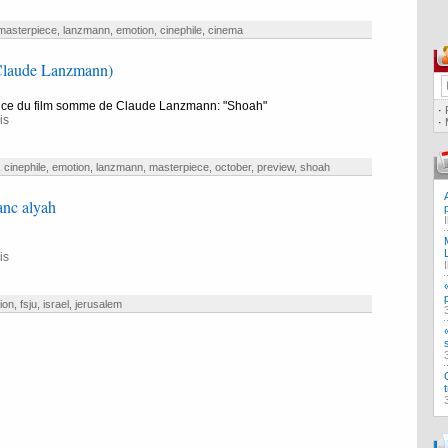
masterpiece
,
lanzmann
,
emotion
,
cinephile
,
cinema
aude Lanzmann)
ce du film somme de Claude Lanzmann: "Shoah"
·
is
·
,
cinephile
,
emotion
,
lanzmann
,
masterpiece
,
october
,
preview
,
shoah
anc alyah
is
ion
,
fsju
,
israel
,
jerusalem