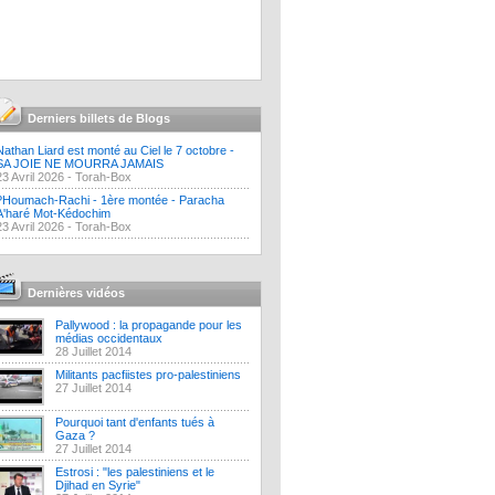
Derniers billets de Blogs
Nathan Liard est monté au Ciel le 7 octobre -
SA JOIE NE MOURRA JAMAIS
23 Avril 2026 -
Torah-Box
?Houmach-Rachi - 1ère montée - Paracha
A'haré Mot-Kédochim
23 Avril 2026 -
Torah-Box
Dernières vidéos
Pallywood : la propagande pour les
médias occidentaux
28 Juillet 2014
Militants pacfiistes pro-palestiniens
27 Juillet 2014
Pourquoi tant d'enfants tués à
Gaza ?
27 Juillet 2014
Estrosi : "les palestiniens et le
Djihad en Syrie"