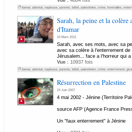
Vue :
4604 fois
itamar
,
attentat
,
naplouse
,
parents
,
bébé
,
palestinien
,
crime
,
funerailles
,
enter
Sarah, la peine et la colère
d'Itamar
16 Mars 2011
Sarah, avec ses mots, avec sa pe
avec sa colère à l'enterrement de 
Jérusalem... face a l'horreur qui a é
Vue :
10937 fois
itamar
,
attentat
,
naplouse
,
parents
,
bébé
,
palestinien
,
crime
,
enterrement
,
giva
Résurrection en Palestine
24 Juin 2007
4 mai 2002 - Jénine (Territoire Pal
source AFP (Agence France Press
Un "faux enterrement" à Jénine