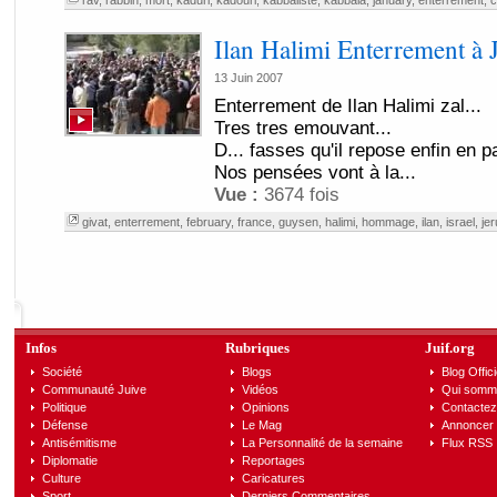
rav
,
rabbin
,
mort
,
kaduri
,
kadouri
,
kabbaliste
,
kabbala
,
january
,
enterrement
,
c
Ilan Halimi Enterrement à 
13 Juin 2007
Enterrement de Ilan Halimi zal...
Tres tres emouvant...
D... fasses qu'il repose enfin en p
Nos pensées vont à la...
Vue :
3674 fois
givat
,
enterrement
,
february
,
france
,
guysen
,
halimi
,
hommage
,
ilan
,
israel
,
je
Infos
Rubriques
Juif.org
Société
Blogs
Blog Offici
Communauté Juive
Vidéos
Qui somm
Politique
Opinions
Contactez
Défense
Le Mag
Annoncer s
Antisémitisme
La Personnalité de la semaine
Flux RSS
Diplomatie
Reportages
Culture
Caricatures
Sport
Derniers Commentaires