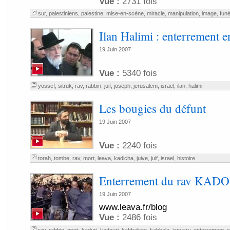
Vue :
2731 fois
sur
,
palestiniens
,
palestine
,
mise-en-scène
,
miracle
,
manipulation
,
image
,
funé
Ilan Halimi : enterrement en
19 Juin 2007
Vue :
5340 fois
yossef
,
sitruk
,
rav
,
rabbin
,
juif
,
joseph
,
jerusalem
,
israel
,
ilan
,
halimi
Les bougies du défunt
19 Juin 2007
Vue :
2240 fois
torah
,
tombe
,
rav
,
mort
,
leava
,
kadicha
,
juive
,
juif
,
israel
,
histoire
Enterrement du rav KAD
19 Juin 2007
www.leava.fr/blog
Vue :
2486 fois