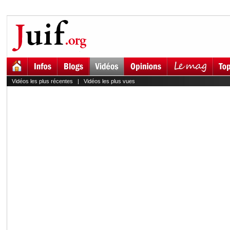
Vidéos les plus récentes
|
Vidéos les plus vues