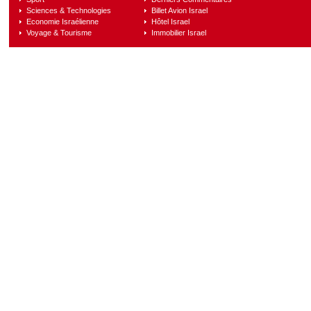
Sciences & Technologies
Billet Avion Israel
Economie Israélienne
Hôtel Israel
Voyage & Tourisme
Immobilier Israel