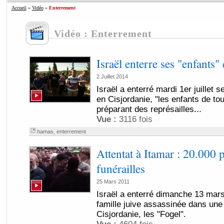
Accueil
»
Vidéo
»
Enterrement
Vidéo : Enterrement
Israël enterre ses "enfants" 
2 Juillet 2014
Israël a enterré mardi 1er juillet s
en Cisjordanie, "les enfants de tou
préparant des représailles...
Vue :
3116 fois
hamas
,
enterrement
Attentat à Itamar : 20.000
funérailles
25 Mars 2011
Israël a enterré dimanche 13 mar
famille juive assassinée dans une 
Cisjordanie, les "Fogel".