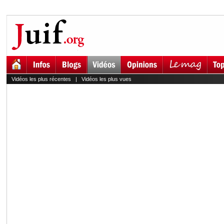
Vidéos les plus récentes
|
Vidéos les plus vues