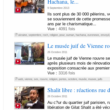
Hachana, le...
9 Septembre 2013
Ils sont plus de 30 000 pèlerins, 
se souviennent de cette promesse f
ans par le charismatique...
Vue :
4091 fois
ukraine
,
septembre
,
roch
,
religion
,
pour
,
ouman
,
hachana
,
euronews
,
envoyé
Le musée juif de Vienne ro
26 Octobre 2011
Le musée juif de Vienne rouvre s
après plusieurs mois de rénovatio
exposition consacrée aux premiers
Vue :
3316 fois
web
,
vienne
,
ses
,
rouvre
,
religion
,
portes
,
octobre
,
musée
,
musee
,
juifs
Shalit libre : réactions rue 
26 Octobre 2011
Au c?ur du quartier juif parisien, 
libération de Gilat Shalit a été vé