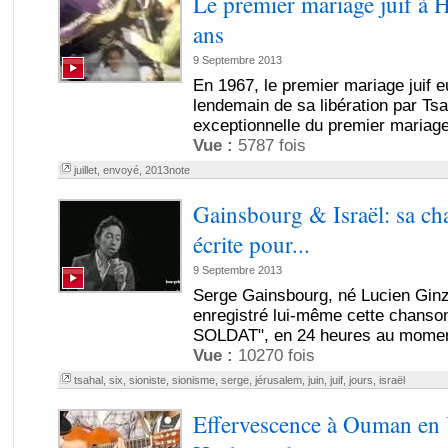
Le premier mariage juif à
ans
9 Septembre 2013
En 1967, le premier mariage juif e
lendemain de sa libération par Tsa
exceptionnelle du premier mariage j
Vue :
5787 fois
juillet
,
envoyé
,
2013note
Gainsbourg & Israël: sa ch
écrite pour...
9 Septembre 2013
Serge Gainsbourg, né Lucien Ginzb
enregistré lui-même cette chans
SOLDAT", en 24 heures au moment 
Vue :
10270 fois
tsahal
,
six
,
sioniste
,
sionisme
,
serge
,
jérusalem
,
juin
,
juif
,
jours
,
israël
Effervescence à Ouman en