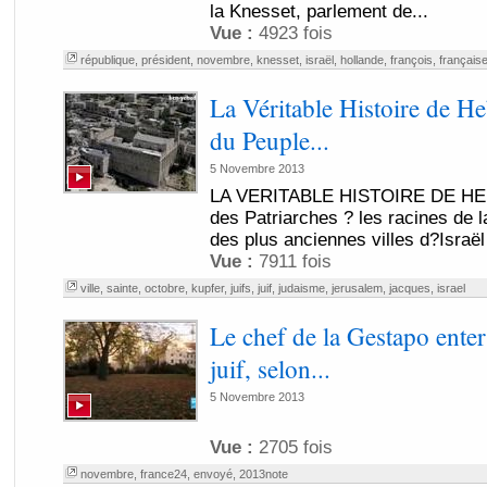
la Knesset, parlement de...
Vue :
4923 fois
république
,
président
,
novembre
,
knesset
,
israël
,
hollande
,
françois
,
français
La Véritable Histoire de He
du Peuple...
5 Novembre 2013
LA VERITABLE HISTOIRE DE HEBR
des Patriarches ? les racines de l
des plus anciennes villes d?Israël 
Vue :
7911 fois
ville
,
sainte
,
octobre
,
kupfer
,
juifs
,
juif
,
judaisme
,
jerusalem
,
jacques
,
israel
Le chef de la Gestapo enter
juif, selon...
5 Novembre 2013
Vue :
2705 fois
novembre
,
france24
,
envoyé
,
2013note