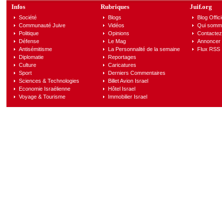
Infos
Rubriques
Juif.org
Société
Blogs
Blog Offici
Communauté Juive
Vidéos
Qui somm
Politique
Opinions
Contactez
Défense
Le Mag
Annoncer s
Antisémitisme
La Personnalité de la semaine
Flux RSS
Diplomatie
Reportages
Culture
Caricatures
Sport
Derniers Commentaires
Sciences & Technologies
Billet Avion Israel
Economie Israélienne
Hôtel Israel
Voyage & Tourisme
Immobilier Israel