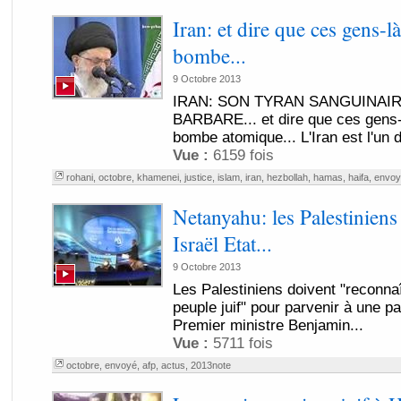
Iran: et dire que ces gens-l
bombe...
9 Octobre 2013
IRAN: SON TYRAN SANGUINAIR
BARBARE... et dire que ces gens-
bombe atomique... L'Iran est l'un 
Vue :
6159 fois
rohani
,
octobre
,
khamenei
,
justice
,
islam
,
iran
,
hezbollah
,
hamas
,
haifa
,
envoy
Netanyahu: les Palestiniens
Israël Etat...
9 Octobre 2013
Les Palestiniens doivent "reconna
peuple juif" pour parvenir à une pai
Premier ministre Benjamin...
Vue :
5711 fois
octobre
,
envoyé
,
afp
,
actus
,
2013note