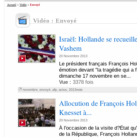
Accueil
»
Vidéo
»
Envoyé
Vidéo : Envoyé
Israël: Hollande se recueil
Vashem
20 Novembre 2013
Le président français François Hol
émotion devant "la tragédie qui a f
dimanche 17 novembre en se...
Vue :
3378 fois
novembre
,
envoyé
,
afp
,
actus
,
2013note
Allocution de François Hol
Knesset à...
20 Novembre 2013
À l'occasion de la visite d?État qu'
de la République, François Hollan