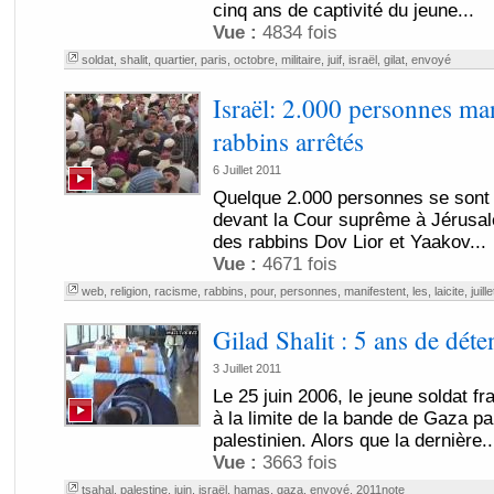
cinq ans de captivité du jeune...
Vue :
4834 fois
soldat
,
shalit
,
quartier
,
paris
,
octobre
,
militaire
,
juif
,
israël
,
gilat
,
envoyé
Israël: 2.000 personnes man
rabbins arrêtés
6 Juillet 2011
Quelque 2.000 personnes se sont 
devant la Cour suprême à Jérusale
des rabbins Dov Lior et Yaakov...
Vue :
4671 fois
web
,
religion
,
racisme
,
rabbins
,
pour
,
personnes
,
manifestent
,
les
,
laicite
,
juille
Gilad Shalit : 5 ans de déte
3 Juillet 2011
Le 25 juin 2006, le jeune soldat fr
à la limite de la bande de Gaza 
palestinien. Alors que la dernière..
Vue :
3663 fois
tsahal
,
palestine
,
juin
,
israël
,
hamas
,
gaza
,
envoyé
,
2011note