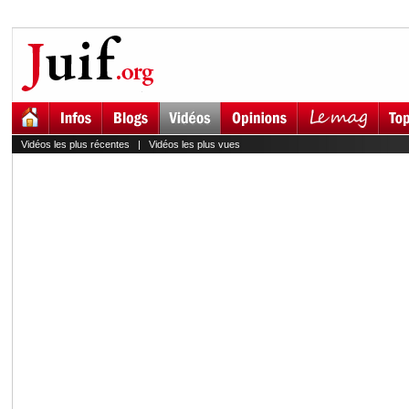
Vidéos les plus récentes
|
Vidéos les plus vues