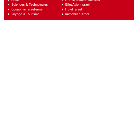
Sciences & Technologies
Billet Avion Israel
Economie Israélienne
Hôtel Israel
Voyage & Tourisme
Immobilier Israel