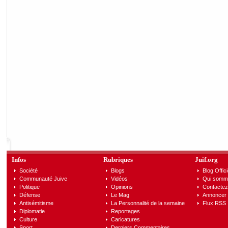
Infos
Rubriques
Juif.org
Société
Blogs
Blog Offici
Communauté Juive
Vidéos
Qui somm
Politique
Opinions
Contactez
Défense
Le Mag
Annoncer s
Antisémitisme
La Personnalité de la semaine
Flux RSS
Diplomatie
Reportages
Culture
Caricatures
Sport
Derniers Commentaires