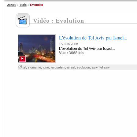
Accueil
»
Vidéo
»
Evolution
Vidéo : Evolution
L'évolution de Tel Aviv par Israel...
15 Juin 2008
L'évolution de Tel Aviv par Israel...
Vue :
3668 fois
tel
,
sionisme
,
june
,
jerusalem
,
israël
,
evolution
,
aviv
,
tel aviv