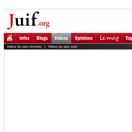
Vidéos les plus récentes
|
Vidéos les plus vues