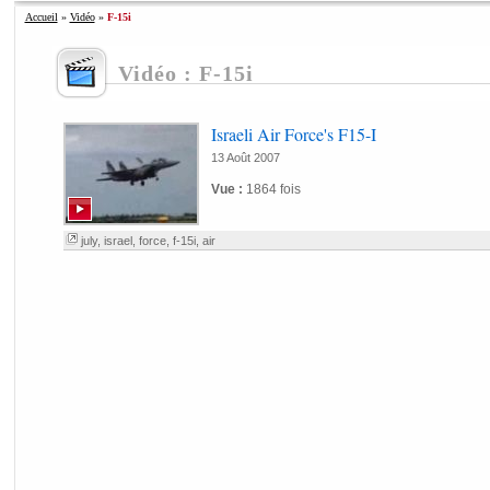
Accueil
»
Vidéo
»
F-15i
Vidéo : F-15i
Israeli Air Force's F15-I
13 Août 2007
Vue :
1864 fois
july
,
israel
,
force
,
f-15i
,
air