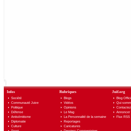
Infos
Rubriques
Juif.org
Société
Blogs
Blog Offici
Communauté Juive
Vidéos
Qui somm
Politique
Opinions
Contactez
Défense
Le Mag
Annoncer s
Antisémitisme
La Personnalité de la semaine
Flux RSS
Diplomatie
Reportages
Culture
Caricatures
Sport
Derniers Commentaires