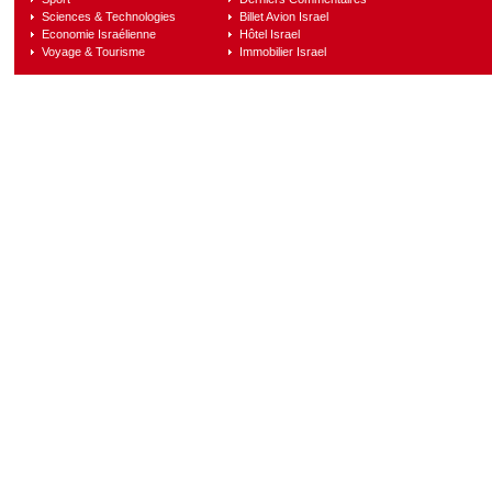
Sciences & Technologies
Billet Avion Israel
Economie Israélienne
Hôtel Israel
Voyage & Tourisme
Immobilier Israel