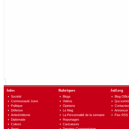
Infos
Rubriques
Juif.org
Société
Blogs
Blog Offici
Communauté Juive
Vidéos
Qui somm
Politique
Opinions
Contactez
Défense
Le Mag
Annoncer s
Antisémitisme
La Personnalité de la semaine
Flux RSS
Diplomatie
Reportages
Culture
Caricatures
Sport
Derniers Commentaires