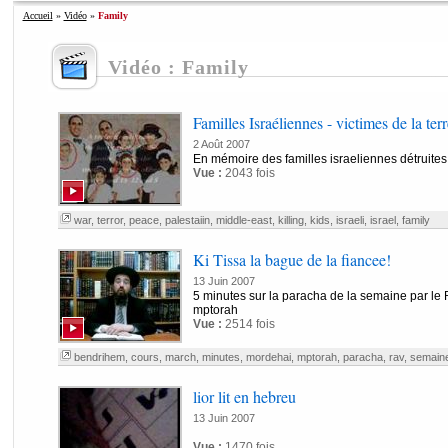
Accueil
»
Vidéo
»
Family
Vidéo : Family
Familles Israéliennes - victimes de la ter
2 Août 2007
En mémoire des familles israeliennes détruites p
Vue :
2043 fois
war
,
terror
,
peace
,
palestaiin
,
middle-east
,
killing
,
kids
,
israeli
,
israel
,
family
Ki Tissa la bague de la fiancee!
13 Juin 2007
5 minutes sur la paracha de la semaine par l
mptorah
Vue :
2514 fois
bendrihem
,
cours
,
march
,
minutes
,
mordehai
,
mptorah
,
paracha
,
rav
,
semain
lior lit en hebreu
13 Juin 2007
Vue :
1470 fois