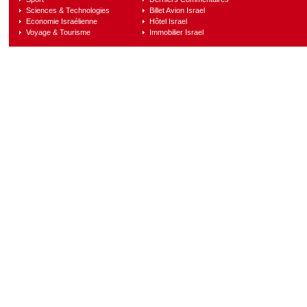
Sciences & Technologies
Billet Avion Israel
Economie Israélienne
Hôtel Israel
Voyage & Tourisme
Immobilier Israel