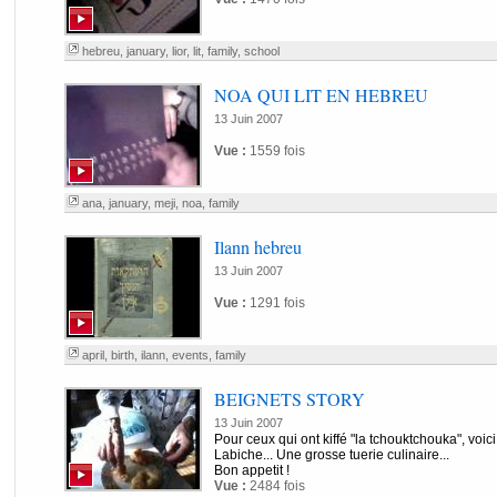
hebreu
,
january
,
lior
,
lit
,
family
,
school
NOA QUI LIT EN HEBREU
13 Juin 2007
Vue :
1559 fois
ana
,
january
,
meji
,
noa
,
family
Ilann hebreu
13 Juin 2007
Vue :
1291 fois
april
,
birth
,
ilann
,
events
,
family
BEIGNETS STORY
13 Juin 2007
Pour ceux qui ont kiffé "la tchouktchouka", voici
Labiche... Une grosse tuerie culinaire...
Bon appetit !
Vue :
2484 fois