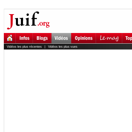
Vidéos les plus récentes
|
Vidéos les plus vues