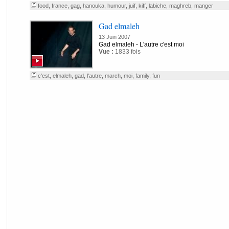
food
,
france
,
gag
,
hanouka
,
humour
,
juif
,
kiff
,
labiche
,
maghreb
,
manger
Gad elmaleh
13 Juin 2007
Gad elmaleh - L'autre c'est moi
Vue :
1833 fois
c'est
,
elmaleh
,
gad
,
l'autre
,
march
,
moi
,
family
,
fun