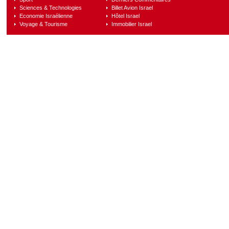
Sciences & Technologies
Billet Avion Israel
Economie Israélienne
Hôtel Israel
Voyage & Tourisme
Immobilier Israel