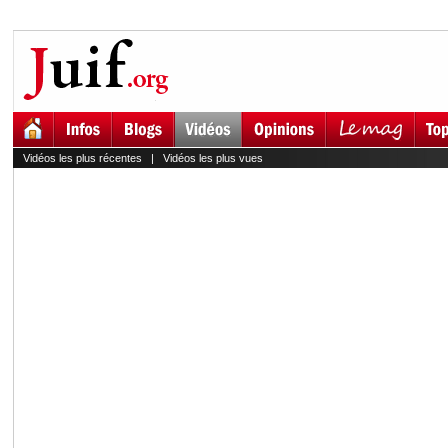
Vidéos les plus récentes
|
Vidéos les plus vues