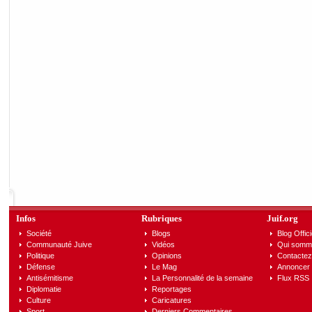
Infos
Rubriques
Juif.org
Société
Blogs
Blog Offici
Communauté Juive
Vidéos
Qui somm
Politique
Opinions
Contactez
Défense
Le Mag
Annoncer s
Antisémitisme
La Personnalité de la semaine
Flux RSS
Diplomatie
Reportages
Culture
Caricatures
Sport
Derniers Commentaires