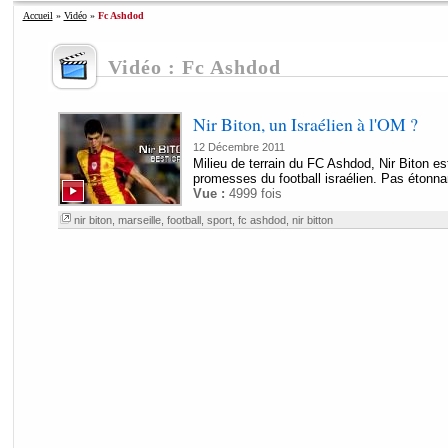
Accueil
»
Vidéo
»
Fc Ashdod
Vidéo : Fc Ashdod
Nir Biton, un Israélien à l'OM ?
12 Décembre 2011
Milieu de terrain du FC Ashdod, Nir Biton es
promesses du football israélien. Pas étonna
Vue :
4999 fois
nir biton
,
marseille
,
football
,
sport
,
fc ashdod
,
nir bitton