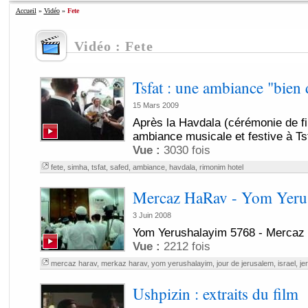
Accueil
»
Vidéo
»
Fete
Vidéo : Fete
Tsfat : une ambiance "bien
15 Mars 2009
Après la Havdala (cérémonie de fi
ambiance musicale et festive à Tsf
Vue :
3030 fois
fete
,
simha
,
tsfat
,
safed
,
ambiance
,
havdala
,
rimonim hotel
Mercaz HaRav - Yom Yeru
3 Juin 2008
Yom Yerushalayim 5768 - Mercaz
Vue :
2212 fois
mercaz harav
,
merkaz harav
,
yom yerushalayim
,
jour de jerusalem
,
israel
,
je
Ushpizin : extraits du film