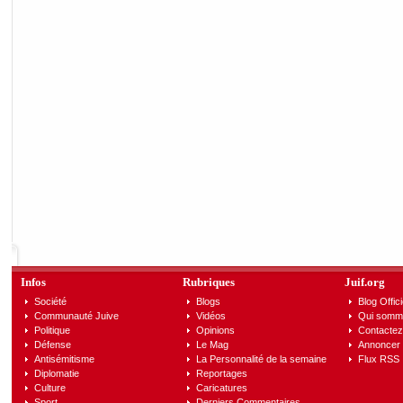
Infos
Rubriques
Juif.org
Société
Blogs
Blog Offici
Communauté Juive
Vidéos
Qui somm
Politique
Opinions
Contactez
Défense
Le Mag
Annoncer s
Antisémitisme
La Personnalité de la semaine
Flux RSS
Diplomatie
Reportages
Culture
Caricatures
Sport
Derniers Commentaires