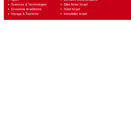
Sciences & Technologies
Billet Avion Israel
Economie Israélienne
Hôtel Israel
Voyage & Tourisme
Immobilier Israel