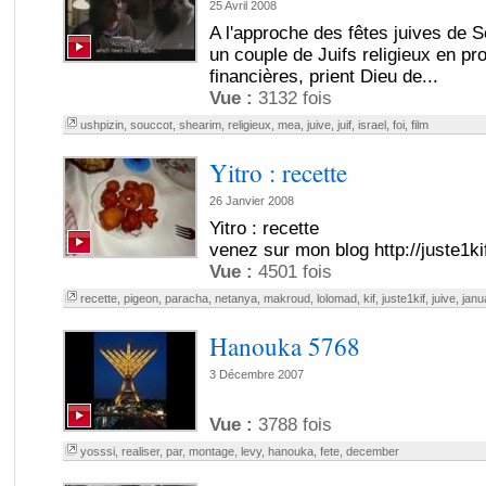
25 Avril 2008
A l'approche des fêtes juives de 
un couple de Juifs religieux en pro
financières, prient Dieu de...
Vue :
3132 fois
ushpizin
,
souccot
,
shearim
,
religieux
,
mea
,
juive
,
juif
,
israel
,
foi
,
film
Yitro : recette
26 Janvier 2008
Yitro : recette
venez sur mon blog http://juste1k
Vue :
4501 fois
recette
,
pigeon
,
paracha
,
netanya
,
makroud
,
lolomad
,
kif
,
juste1kif
,
juive
,
janu
Hanouka 5768
3 Décembre 2007
Vue :
3788 fois
yosssi
,
realiser
,
par
,
montage
,
levy
,
hanouka
,
fete
,
december