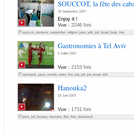
SOUCCOT, la fête des cab
28 Septembre 2007
Enjoy it !
Vue :
2246 fois
souccot
,
sionisme
,
september
,
religion
,
juive
,
juifs
,
juif
,
israel
,
feujs
,
fete
Gastronomies à Tel Aviv
5 Juillet 2007
Vue :
2153 fois
spectacle
,
party
,
monde
,
miam
,
live
,
july
,
juif
,
jew
,
israel
,
info
Hanouka2
19 Juin 2007
Vue :
1731 fois
paris
,
juif
,
january
,
hanouka
,
fête
,
fete
,
daumesnil