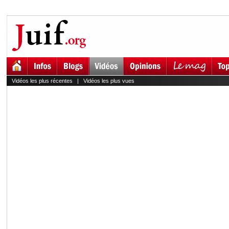
Vidéos les plus récentes
|
Vidéos les plus vues