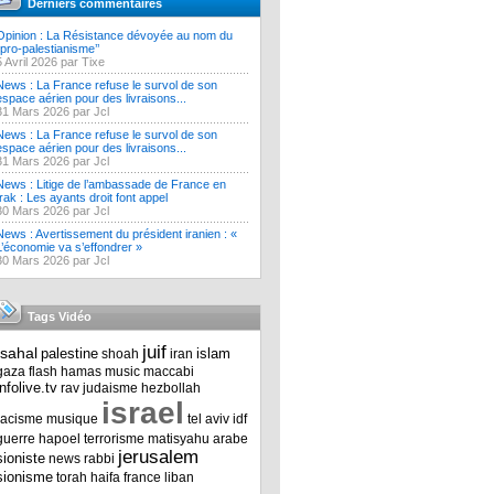
Derniers commentaires
Opinion : La Résistance dévoyée au nom du
‘’pro-palestianisme’’
5 Avril 2026 par Tixe
News : La France refuse le survol de son
espace aérien pour des livraisons...
31 Mars 2026 par Jcl
News : La France refuse le survol de son
espace aérien pour des livraisons...
31 Mars 2026 par Jcl
News : Litige de l’ambassade de France en
Irak : Les ayants droit font appel
30 Mars 2026 par Jcl
News : Avertissement du président iranien : «
L’économie va s’effondrer »
30 Mars 2026 par Jcl
Tags Vidéo
juif
tsahal
palestine
islam
shoah
iran
gaza
flash
hamas
music
maccabi
infolive.tv
rav
judaisme
hezbollah
israel
racisme
musique
tel aviv
idf
guerre
hapoel
terrorisme
matisyahu
arabe
jerusalem
sioniste
news
rabbi
sionisme
torah
haifa
france
liban