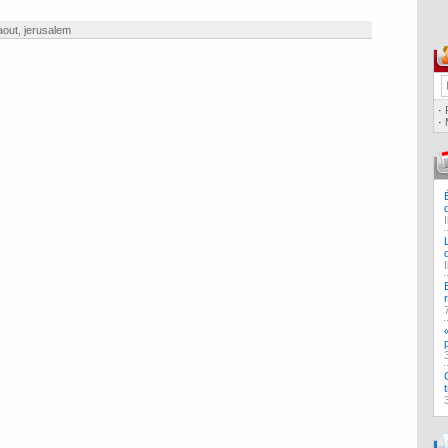
aout
,
jerusalem
·
·