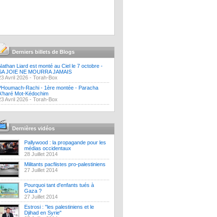
Derniers billets de Blogs
Nathan Liard est monté au Ciel le 7 octobre -
SA JOIE NE MOURRA JAMAIS
23 Avril 2026 -
Torah-Box
?Houmach-Rachi - 1ère montée - Paracha
A'haré Mot-Kédochim
23 Avril 2026 -
Torah-Box
Dernières vidéos
Pallywood : la propagande pour les
médias occidentaux
28 Juillet 2014
Militants pacfiistes pro-palestiniens
27 Juillet 2014
Pourquoi tant d'enfants tués à
Gaza ?
27 Juillet 2014
Estrosi : "les palestiniens et le
Djihad en Syrie"