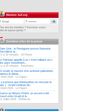
Membre Juif.org
Pas encore membre ? Inscrivez-vous!
Mot de passe perdu ?
Dernières infos de la presse
États-Unis : le Pentagone presse l'industrie
d'accélérer la...
Il y a 32 minutes -
i24 News
Le Pakistan appelle à un « front militaire uni »
des pays musulmans...
Il y a 32 minutes -
Kountrass
En Israël, le meurtre d'un activiste palestinien
relance le débat...
7 Août 2026 -
Le Figaro
« La preuve que Netanyahou ne veut pas la
paix » : Israël continue de...
3 Août 2026 -
Le Figaro
Guerre au Moyen-Orient: un accord a été
trouvé entre Israël et le...
31 Juillet 2026 -
DHNet.be