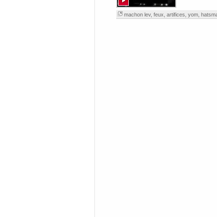
machon lev
,
feux
,
artifices
,
yom
,
hatsm