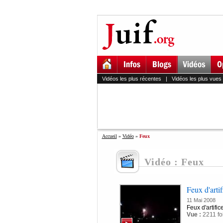
Vidéos les plus récentes
|
Vidéos les plus vues
Accueil
»
Vidéo
»
Feux
Vidéo : Feux
Feux d'arti
11 Mai 2008
Feux d'artifi
Vue :
2211 fo