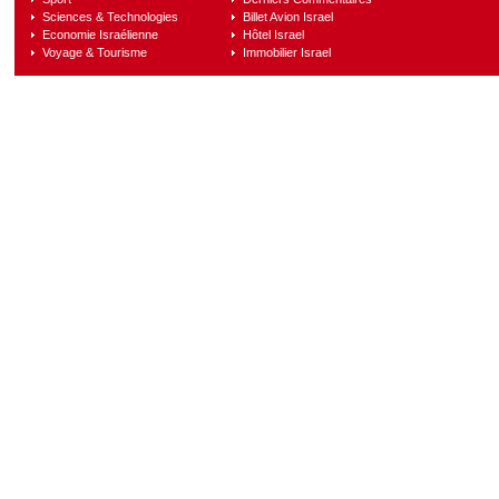
Sciences & Technologies
Billet Avion Israel
Economie Israélienne
Hôtel Israel
Voyage & Tourisme
Immobilier Israel