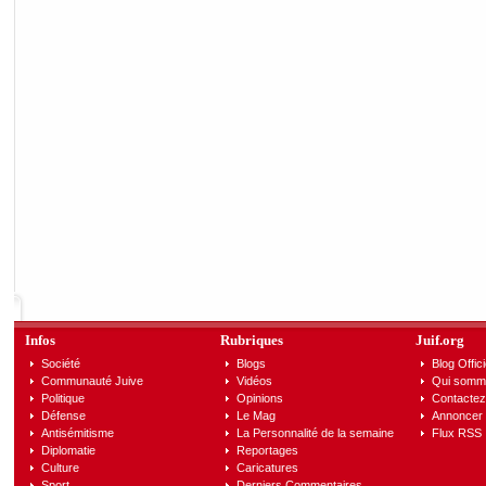
Infos
Rubriques
Juif.org
Société
Blogs
Blog Offici
Communauté Juive
Vidéos
Qui somm
Politique
Opinions
Contactez
Défense
Le Mag
Annoncer s
Antisémitisme
La Personnalité de la semaine
Flux RSS
Diplomatie
Reportages
Culture
Caricatures
Sport
Derniers Commentaires