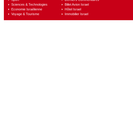
Sciences & Technologies
Billet Avion Israel
Economie Israélienne
Hôtel Israel
Voyage & Tourisme
Immobilier Israel