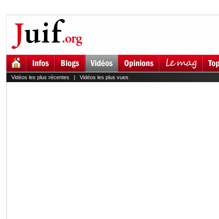
Vidéos les plus récentes
|
Vidéos les plus vues