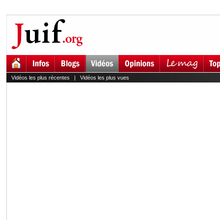
Vidéos les plus récentes
|
Vidéos les plus vues