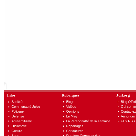
Infos
Rubriques
Juif.org
Société
Blogs
Blog Offici
Communauté Juive
Vidéos
Qui somm
Politique
Opinions
Contactez
Défense
Le Mag
Annoncer s
Antisémitisme
La Personnalité de la semaine
Flux RSS
Diplomatie
Reportages
Culture
Caricatures
Sport
Derniers Commentaires