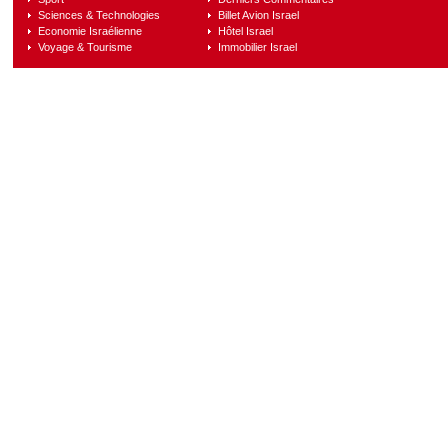
Sciences & Technologies
Billet Avion Israel
Economie Israélienne
Hôtel Israel
Voyage & Tourisme
Immobilier Israel