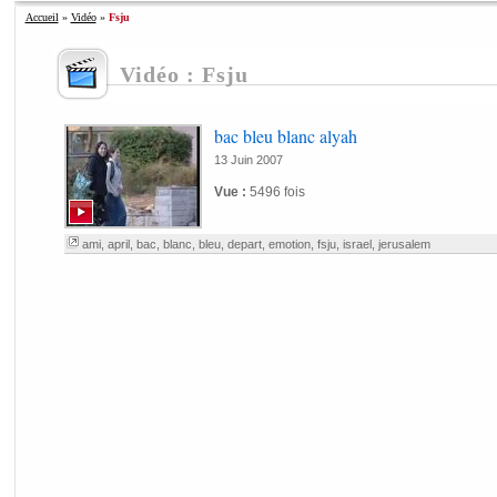
Accueil
»
Vidéo
»
Fsju
Vidéo : Fsju
bac bleu blanc alyah
13 Juin 2007
Vue :
5496 fois
ami
,
april
,
bac
,
blanc
,
bleu
,
depart
,
emotion
,
fsju
,
israel
,
jerusalem